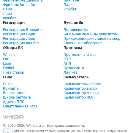
Фрибеты без депозита
Винлайн
Фрибеты Винлайн
Пари
Пари
Фонбет
Леон
Фонбет
Регистрация
Лучшие бк
Регистрация Винлайн
Легальные бк
Регистрация Пари
БК с минимальным депозитом
Регистрация Леон
Приложения для ставок на спорт
Регистрация Фонбет
Ставки на киберспорт
Обзоры БК
Прогнозы
Winline
Прогнозы на спорт
Pari
РПЛ
Leon
АПЛ
Fonbet
Бундеслига
Лига ставок
Ла-лига
О нас
Калькуляторы
О нас
Калькуляторы ставок
Контакты
Калькулятор вилок
Вопрос-ответ
Калькулятор маржи
Школа беттинга
Калькулятор ROI
Адреса ППС
Ответственная игра
© 2015-2026 Wellbet.ru - Все права защищены.
Сайт wellbet.ru носит только информационный характер. Мы не принимаем