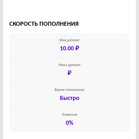
СКОРОСТЬ ПОПОЛНЕНИЯ
Мин.депозит
10.00 ₽
Макс.депозит
₽
Время пополнения
Быстро
Комиссия
0%