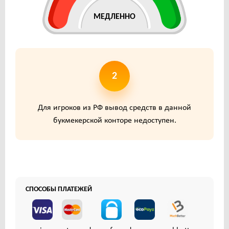
МЕДЛЕННО
2
Для игроков из РФ вывод средств в данной
букмекерской конторе недоступен.
СПОСОБЫ ПЛАТЕЖЕЙ