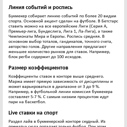
Линия событий и роспись
Букмекер собирает линию событий по более 20 видам
спорта. Основной акцент сделан на футболе. В Бетстарс
ставить можно на все европейские Лиги (Серия А,
Премьер-лига, Бундеслига, Лига 1, Ла-Лига), а также
Чемпионаты Мира и Европы. Роспись средняя. В
основном выбор тоталов, гандикапов, точного счета,
авторство голов. Другие направления предлагают
меньшее количество рынков для ставок. Например,
блок регби содержит до 100 исходов.
Размер коэффициентов
Коэффициенты ставок в конторе выше среднего.
Маржа имеет прямую зависимость от дисциплины и
может варьироваться в диапазоне от 3 до 9 %.
Например, в футбольной линии комиссия букмекера
составляет 5-7 %. С самым низким процентом идут
пари на баскетбол.
Live ставки на спорт
Раздел лайв в букмекерской конторе скудный. Из
прематча сюда попадает только футбол. При этом