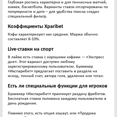
Глубокая роспись характерна и для теннисных матчей,
хоккея, баскетбола. Варианты ставок отсортированы по
популярности и дате – для удобства поиска создан
специальный фильтр.
Коэффициенты Xparibet
Кэфы характеризуют как средние. Маржа обычно
составляет 8-10%.
Live-ставки на спорт
В лайве есть ставка с хорошими кэфами — «Экспресс
дня». Этот вариант доступен любому
зарегистрированному пользователю. Букмекер
«Икспарибет» предлагает поставить в разделе на
исход, точный счет, автора гола, удаление или тотал.
Есть ли специальные функции для игроков
Букмекер «Икспарибет» практикует раздачу фрибетов.
Бесплатная ставка положена каждому пользователю в
день рождения.
Помимо этого, есть опция кэшаут, или «Продажа