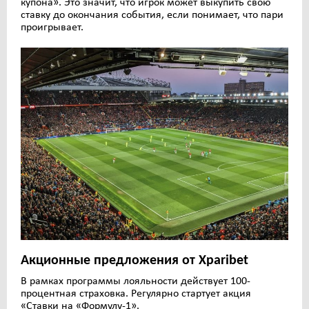
купона». Это значит, что игрок может выкупить свою
ставку до окончания события, если понимает, что пари
проигрывает.
Акционные предложения от Xparibet
В рамках программы лояльности действует 100-
процентная страховка. Регулярно стартует акция
«Ставки на «Формулу-1».