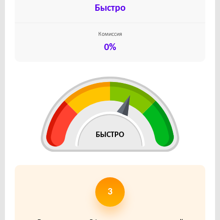
Быстро
Комиссия
0%
БЫСТРО
3