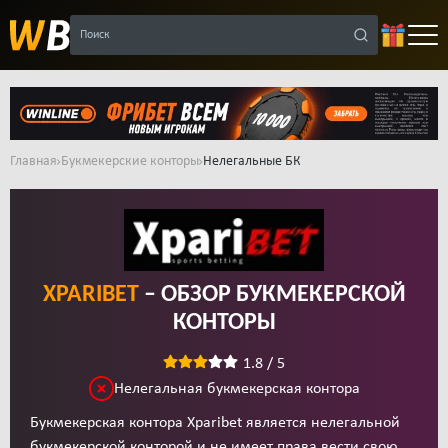
Поиск
Главная
Букмекерские конторы
Нелегальные БК
XPARIBET
– ОБЗОР БУКМЕКЕРСКОЙ
КОНТОРЫ
1.8 / 5
Нелегальная букмекерская контора
Букмекерская контора Xparibet является нелегальной
букмекерской конторой и не имеет права вести свою