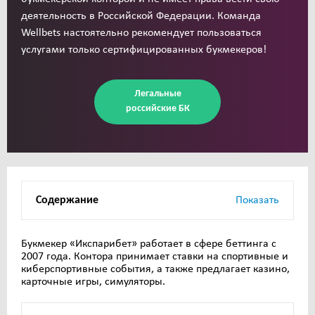
деятельность в Российской Федерации. Команда
Wellbets настоятельно рекомендует пользоваться
услугами только сертифицированных букмекеров!
Легальные
российские БК
Содержание
Показать
Букмекер «Икспарибет» работает в сфере беттинга с
2007 года. Контора принимает ставки на спортивные и
киберспортивные события, а также предлагает казино,
карточные игры, симуляторы.