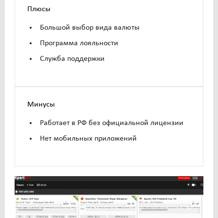
Плюсы
Большой выбор вида валюты
Программа лояльности
Служба поддержки
Минусы
Работает в РФ без официальной лицензии
Нет мобильных приложений