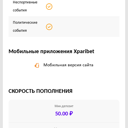
Неспортивные
события
Политические
события
Мобильные приложения Xparibet
Мобильная версия сайта
СКОРОСТЬ ПОПОЛНЕНИЯ
Мин.депозит
50.00 ₽