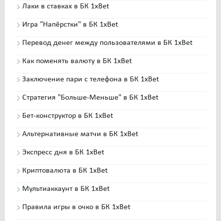
Лаки в ставках в БК 1xBet
Игра "Напёрстки" в БК 1xBet
Перевод денег между пользователями в БК 1xBet
Как поменять валюту в БК 1xBet
Заключение пари с телефона в БК 1xBet
Стратегия "Больше-Меньше" в БК 1xBet
Бет-конструктор в БК 1xBet
Альтернативные матчи в БК 1xBet
Экспресс дня в БК 1xBet
Криптовалюта в БК 1xBet
Мультиаккаунт в БК 1xBet
Правила игры в очко в БК 1xBet