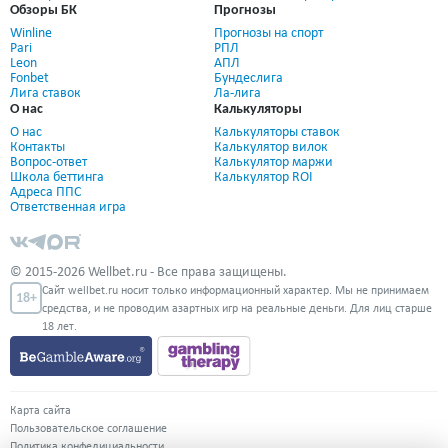
Обзоры БК
Прогнозы
Winline
Прогнозы на спорт
Pari
РПЛ
Leon
АПЛ
Fonbet
Бундеслига
Лига ставок
Ла-лига
О нас
Калькуляторы
О нас
Калькуляторы ставок
Контакты
Калькулятор вилок
Вопрос-ответ
Калькулятор маржи
Школа беттинга
Калькулятор ROI
Адреса ППС
Ответственная игра
© 2015-2026 Wellbet.ru - Все права защищены.
Сайт wellbet.ru носит только информационный характер. Мы не принимаем
18+
средства, и не проводим азартных игр на реальные деньги. Для лиц старше
18 лет.
Карта сайта
Пользовательское соглашение
Политика конфедициальности