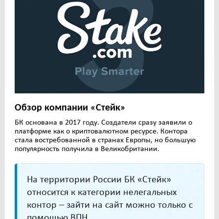
Обзор компании «Стейк»
БК основана в 2017 году. Создатели сразу заявили о
платформе как о криптовалютном ресурсе. Контора
стала востребованной в странах Европы, но большую
популярность получила в Великобритании.
На территории России БК «Стейк»
относится к категории нелегальных
контор – зайти на сайт можно только с
помощью ВПН.