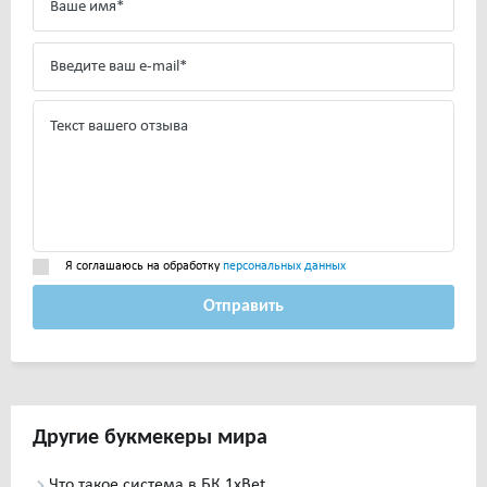
Я соглашаюсь на обработку
персональных данных
Отправить
Другие
букмекеры мира
Что такое система в БК 1xBet