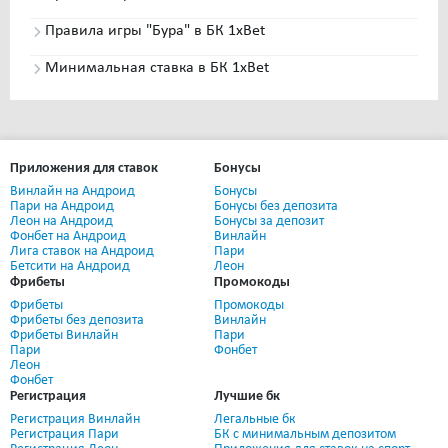
Правила игры "Бура" в БК 1xBet
Минимальная ставка в БК 1xBet
Приложения для ставок
Бонусы
Винлайн на Андроид
Бонусы
Пари на Андроид
Бонусы без депозита
Леон на Андроид
Бонусы за депозит
Фонбет на Андроид
Винлайн
Лига ставок на Андроид
Пари
Бетсити на Андроид
Леон
Фрибеты
Промокоды
Фрибеты
Промокоды
Фрибеты без депозита
Винлайн
Фрибеты Винлайн
Пари
Пари
Фонбет
Леон
Фонбет
Регистрация
Лучшие бк
Регистрация Винлайн
Легальные бк
Регистрация Пари
БК с минимальным депозитом