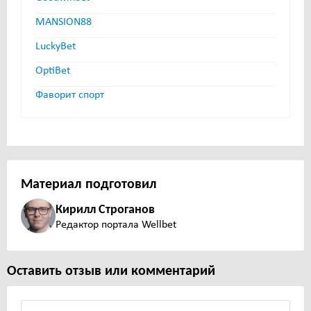
MANSION88
LuckyBet
OptiBet
Фаворит спорт
Материал подготовил
Кирилл Строганов
Редактор портала Wellbet
Оставить отзыв или комментарий