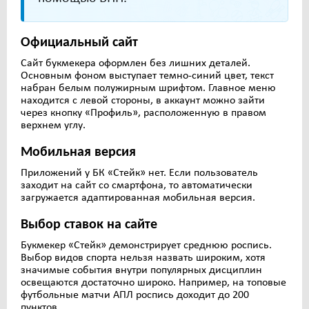
Официальный сайт
Сайт букмекера оформлен без лишних деталей.
Основным фоном выступает темно-синий цвет, текст
набран белым полужирным шрифтом. Главное меню
находится с левой стороны, в аккаунт можно зайти
через кнопку «Профиль», расположенную в правом
верхнем углу.
Мобильная версия
Приложений у БК «Стейк» нет. Если пользователь
заходит на сайт со смартфона, то автоматически
загружается адаптированная мобильная версия.
Выбор ставок на сайте
Букмекер «Стейк» демонстрирует среднюю роспись.
Выбор видов спорта нельзя назвать широким, хотя
значимые события внутри популярных дисциплин
освещаются достаточно широко. Например, на топовые
футбольные матчи АПЛ роспись доходит до 200
пунктов.