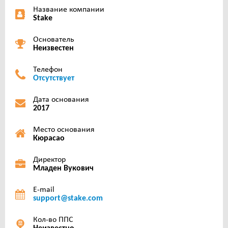
Название компании
Stake
Основатель
Неизвестен
Телефон
Отсутствует
Дата основания
2017
Место основания
Кюрасао
Директор
Младен Вукович
E-mail
support@stake.com
Кол-во ППС