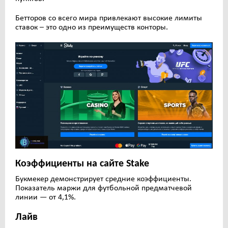
Бетторов со всего мира привлекают высокие лимиты
ставок – это одно из преимуществ конторы.
Коэффициенты на сайте Stake
Букмекер демонстрирует средние коэффициенты.
Показатель маржи для футбольной предматчевой
линии — от 4,1%.
Лайв