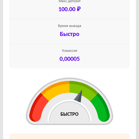
Макс.депозит
100.00 ₽
Время вывода
Быстро
Комиссия
0,00005
БЫСТРО