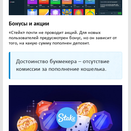
Бонусы и акции
«Стейк» почти не проводит акций. Для новых
пользователей предусмотрен бонус, но он зависит от
того, на какую сумму пополнен депозит.
Достоинство букмекера – отсутствие
комиссии за пополнение кошелька.