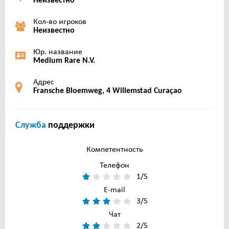
Неизвестно
Кол-во игроков
Неизвестно
Юр. название
Medium Rare N.V.
Адрес
Fransche Bloemweg, 4 Willemstad Curaçao
Служба
поддержки
Компетентность
Телефон
1/5
E-mail
3/5
Чат
2/5