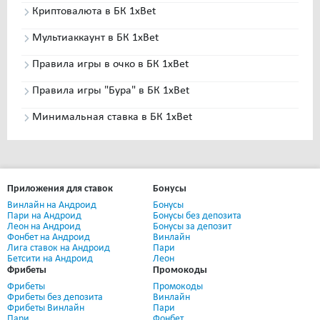
Криптовалюта в БК 1xBet
Мультиаккаунт в БК 1xBet
Правила игры в очко в БК 1xBet
Правила игры "Бура" в БК 1xBet
Минимальная ставка в БК 1xBet
Приложения для ставок
Бонусы
Винлайн на Андроид
Бонусы
Пари на Андроид
Бонусы без депозита
Леон на Андроид
Бонусы за депозит
Фонбет на Андроид
Винлайн
Лига ставок на Андроид
Пари
Бетсити на Андроид
Леон
Фрибеты
Промокоды
Фрибеты
Промокоды
Фрибеты без депозита
Винлайн
Фрибеты Винлайн
Пари
Пари
Фонбет