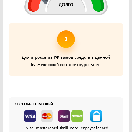
ДОЛГО
1
Для игроков из РФ вывод средств в данной
букмекерской конторе недоступен.
СПОСОБЫ ПЛАТЕЖЕЙ
visa
mastercard
skrill
neteller
paysafecard