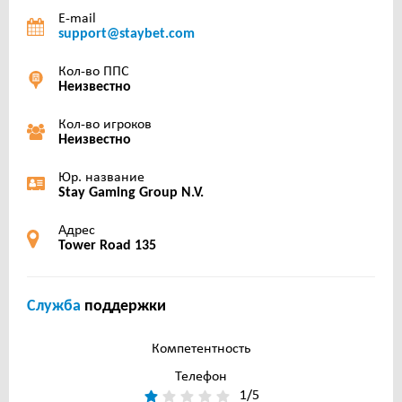
E-mail
support@staybet.com
Кол-во ППС
Неизвестно
Кол-во игроков
Неизвестно
Юр. название
Stay Gaming Group N.V.
Адрес
Tower Road 135
Служба
поддержки
Компетентность
Телефон
1/5