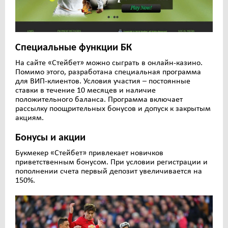
Специальные функции БК
На сайте «Стейбет» можно сыграть в онлайн-казино.
Помимо этого, разработана специальная программа
для ВИП-клиентов. Условия участия – постоянные
ставки в течение 10 месяцев и наличие
положительного баланса. Программа включает
рассылку поощрительных бонусов и допуск к закрытым
акциям.
Бонусы и акции
Букмекер «Стейбет» привлекает новичков
приветственным бонусом. При условии регистрации и
пополнении счета первый депозит увеличивается на
150%.