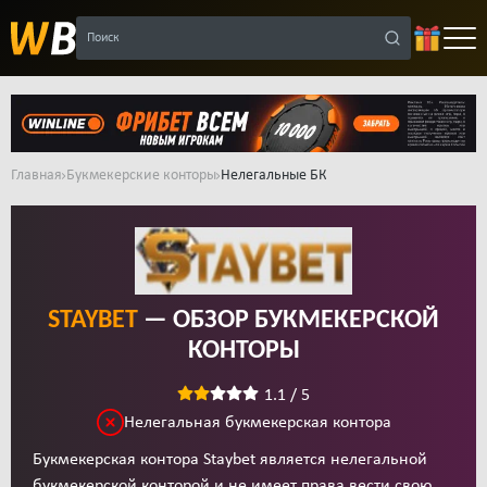
Поиск
Главная
Букмекерские конторы
Нелегальные БК
STAYBET
— ОБЗОР БУКМЕКЕРСКОЙ
КОНТОРЫ
1.1 / 5
Нелегальная букмекерская контора
Букмекерская контора Staybet является нелегальной
букмекерской конторой и не имеет права вести свою