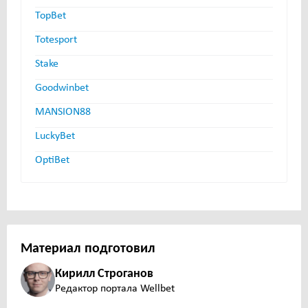
TopBet
Totesport
Stake
Goodwinbet
MANSION88
LuckyBet
OptiBet
Материал подготовил
Кирилл Строганов
Редактор портала Wellbet