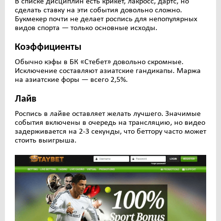
В списке дисциплин есть крикет, лакросс, дартс, но
сделать ставку на эти события довольно сложно.
Букмекер почти не делает роспись для непопулярных
видов спорта — только основные исходы.
Коэффициенты
Обычно кэфы в БК «Стебет» довольно скромные.
Исключение составляют азиатские гандикапы. Маржа
на азиатские форы — всего 2,5%.
Лайв
Роспись в лайве оставляет желать лучшего. Значимые
события включены в очередь на трансляцию, но видео
задерживается на 2-3 секунды, что беттору часто может
стоить выигрыша.