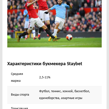
Характеристики букмекера Staybet
Средняя
2,5-11%
маржа
Футбол, теннис, хоккей, баскетбол,
Виды спорта
единоборства, азартные игры
Трансляция