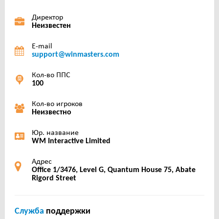
Директор
Неизвестен
E-mail
support@winmasters.com
Кол-во ППС
100
Кол-во игроков
Неизвестно
Юр. название
WM Interactive Limited
Адрес
Office 1/3476, Level G, Quantum House 75, Abate
Rigord Street
Служба
поддержки