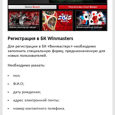
Регистрация в БК Winmasters
Для регистрации в БК «Винмастерс» необходимо
заполнить специальную форму, предназначенную для
новых пользователей.
Необходимо указать:
пол;
Ф.И.О;
дату рождения;
адрес электронной почты;
номер контактного телефона.