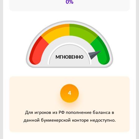
0%
МГНОВЕННО
4
Для игроков из РФ пополнение баланса в
данной букмекерской конторе недоступно.