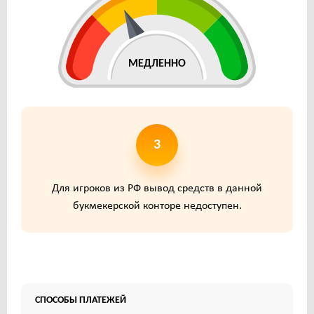
МЕДЛЕННО
3
Для игроков из РФ вывод средств в данной
букмекерской конторе недоступен.
СПОСОБЫ ПЛАТЕЖЕЙ