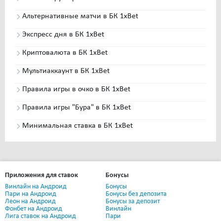
Альтернативные матчи в БК 1xBet
Экспресс дня в БК 1xBet
Криптовалюта в БК 1xBet
Мультиаккаунт в БК 1xBet
Правила игры в очко в БК 1xBet
Правила игры "Бура" в БК 1xBet
Минимальная ставка в БК 1xBet
Приложения для ставок
Бонусы
Винлайн на Андроид
Бонусы
Пари на Андроид
Бонусы без депозита
Леон на Андроид
Бонусы за депозит
Фонбет на Андроид
Винлайн
Лига ставок на Андроид
Пари