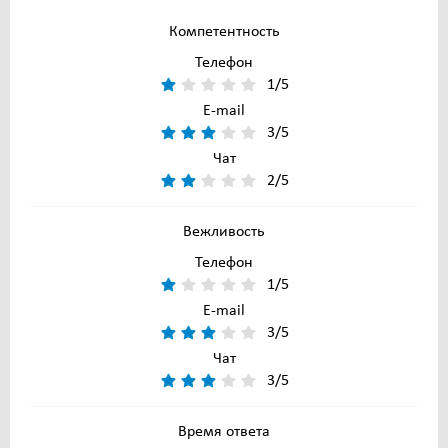
Компетентность
Телефон
1/5
E-mail
3/5
Чат
2/5
Вежливость
Телефон
1/5
E-mail
3/5
Чат
3/5
Время ответа