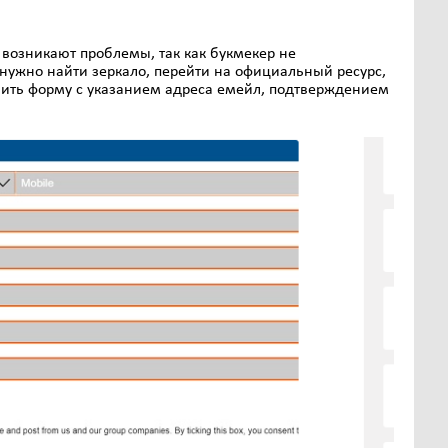
 возникают проблемы, так как букмекер не
 нужно найти зеркало, перейти на официальный ресурс,
олнить форму с указанием адреса емейл, подтверждением