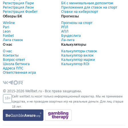
Регистрация Пари
БК с минимальным депозитом
Регистрация Леон
Приложения для ставок на спорт
Регистрация Фонбет
Ставки на киберспорт
Обзоры БК
Прогнозы
Winline
Прогнозы на спорт
Pari
РПЛ
Leon
АПЛ
Fonbet
Бундеслига
Лига ставок
Ла-лига
О нас
Калькуляторы
О нас
Калькуляторы ставок
Контакты
Калькулятор вилок
Вопрос-ответ
Калькулятор маржи
Школа беттинга
Калькулятор ROI
Адреса ППС
Ответственная игра
© 2015-2026 Wellbet.ru - Все права защищены.
Сайт wellbet.ru носит только информационный характер. Мы не принимаем
18+
средства, и не проводим азартных игр на реальные деньги. Для лиц старше
18 лет.