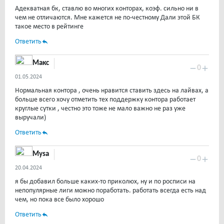
Адекватная бк, ставлю во многих конторах, коэф. сильно ни в
чем не отличаются. Мне кажется не по-честному Дали этой БК
такое место в рейтинге
Ответить
Макс
0
01.05.2024
Нормальная контора , очень нравится ставить здесь на лайвах, а
больше всего хочу отметить тех поддержку контора работает
круглые сутки , честно это тоже не мало важно не раз уже
выручали)
Ответить
Mysa
0
20.04.2024
я бы добавил больше каких-то приколюх, ну и по росписи на
непопулярные лиги можно поработать. работать всегда есть над
чем, но пока все было хорошо
Ответить