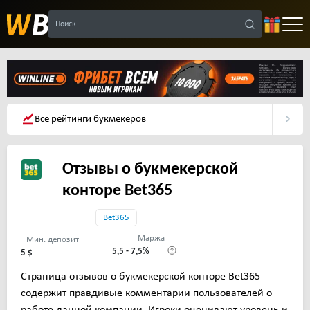
Поиск
Все рейтинги букмекеров
Отзывы о букмекерской
конторе Bet365
Bet365
Маржа
Мин. депозит
5,5 - 7,5%
5 $
Страница отзывов о букмекерской конторе Bet365
содержит правдивые комментарии пользователей о
работе данной компании. Игроки оценивают уровень и