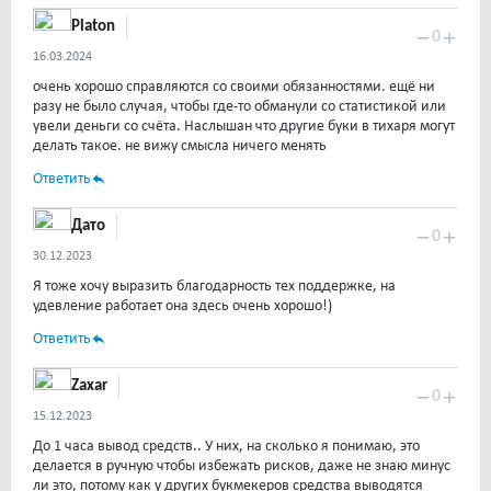
Platon
0
16.03.2024
очень хорошо справляются со своими обязанностями. ещё ни
разу не было случая, чтобы где-то обманули со статистикой или
увели деньги со счёта. Наслышан что другие буки в тихаря могут
делать такое. не вижу смысла ничего менять
Ответить
Дато
0
30.12.2023
Я тоже хочу выразить благодарность тех поддержке, на
удевление работает она здесь очень хорошо!)
Ответить
Zaxar
0
15.12.2023
До 1 часа вывод средств.. У них, на сколько я понимаю, это
делается в ручную чтобы избежать рисков, даже не знаю минус
ли это, потому как у других букмекеров средства выводятся