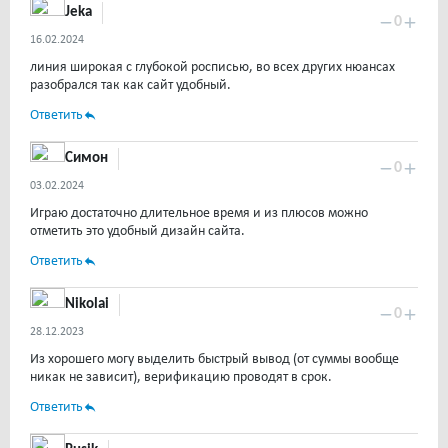
Jeka
0
16.02.2024
линия широкая с глубокой росписью, во всех других нюансах
разобрался так как сайт удобный.
Ответить
Симон
0
03.02.2024
Играю достаточно длительное время и из плюсов можно
отметить это удобный дизайн сайта.
Ответить
Nikolai
0
28.12.2023
Из хорошего могу выделить быстрый вывод (от суммы вообще
никак не зависит), верификацию проводят в срок.
Ответить