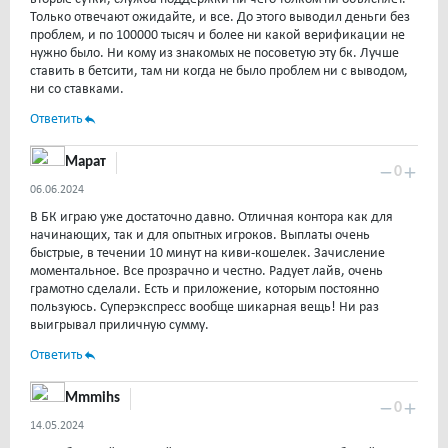
Только отвечают ожидайте, и все. До этого выводил деньги без
проблем, и по 100000 тысяч и более ни какой верификации не
нужно было. Ни кому из знакомых не посоветую эту бк. Лучше
ставить в бетсити, там ни когда не было проблем ни с выводом,
ни со ставками.
Ответить
Марат
0
06.06.2024
В БК играю уже достаточно давно. Отличная контора как для
начинающих, так и для опытных игроков. Выплаты очень
быстрые, в течении 10 минут на киви-кошелек. Зачисление
моментальное. Все прозрачно и честно. Радует лайв, очень
грамотно сделали. Есть и приложение, которым постоянно
пользуюсь. Суперэкспресс вообще шикарная вещь! Ни раз
выигрывал приличную сумму.
Ответить
Mmmihs
0
14.05.2024