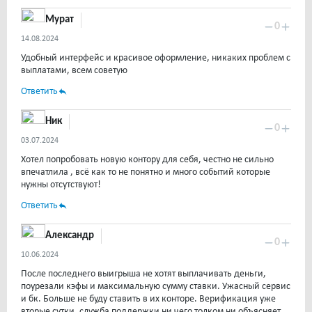
Мурат
0
14.08.2024
Удобный интерфейс и красивое оформление, никаких проблем с
выплатами, всем советую
Ответить
Ник
0
03.07.2024
Хотел попробовать новую контору для себя, честно не сильно
впечатлила , всё как то не понятно и много событий которые
нужны отсутствуют!
Ответить
Александр
0
10.06.2024
После последнего выигрыша не хотят выплачивать деньги,
поурезали кэфы и максимальную сумму ставки. Ужасный сервис
и бк. Больше не буду ставить в их конторе. Верификация уже
вторые сутки, служба поддержки ни чего толком ни объясняет.