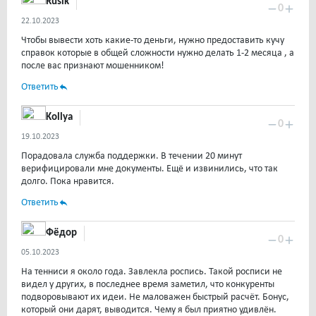
Rusik
0
22.10.2023
Чтобы вывести хоть какие-то деньги, нужно предоставить кучу
справок которые в общей сложности нужно делать 1-2 месяца , а
после вас признают мошенником!
Ответить
Kollya
0
19.10.2023
Порадовала служба поддержки. В течении 20 минут
верифицировали мне документы. Ещё и извинились, что так
долго. Пока нравится.
Ответить
Фёдор
0
05.10.2023
На тенниси я около года. Завлекла роспись. Такой росписи не
видел у других, в последнее время заметил, что конкуренты
подворовывают их идеи. Не маловажен быстрый расчёт. Бонус,
который они дарят, выводится. Чему я был приятно удивлён.