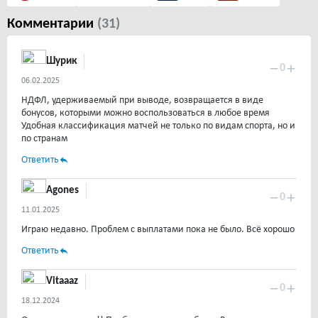
Комментарии
(31)
Шурик
0
06.02.2025
НДФЛ, удерживаемый при выводе, возвращается в виде
бонусов, которыми можно воспользоваться в любое время
Удобная классификация матчей не только по видам спорта, но и
по странам
Ответить
Agones
0
11.01.2025
Играю недавно. Проблем с выплатами пока не было. Всё хорошо
Ответить
Vitaaaz
0
18.12.2024