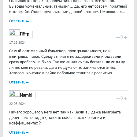
Отличная контора!! Проблем никогда не было. Все честно.
Выводы моментальные, тайминг.... да, его нет совсем, приятный
интерфейс. Отдал предпочтение данной конторе. Не пожалел...
Ответить
Пётр
0
17.11.2024
Самый оптимальный букмекер, проигрывал много, но и
выигрывал тоже. Сумму выплаты не задерживали и отдавали
сразу проблем не было. Так же линия очень богатая, лимиты ну
лично мне не резали, да и не думаю что занимаются этим.
Хотелось конечно в лайве побольше тенниса с росписью.
Ответить
Nambi
0
22.08.2024
Ничего хорошего у него нет, так как ,если вы даже выиграете
денег вам не видать, так что смысл писать о линии и
коэффициентах ?
Ответить