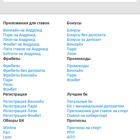
Приложения для ставок
Бонусы
Винлайн на Андроид
Бонусы
Пари на Андроид
Бонусы без депозита
Леон на Андроид
Бонусы за депозит
Фонбет на Андроид
Винлайн
Лига ставок на Андроид
Пари
Бетсити на Андроид
Леон
Фрибеты
Промокоды
Фрибеты
Промокоды
Фрибеты без депозита
Винлайн
Фрибеты Винлайн
Пари
Пари
Фонбет
Леон
Фонбет
Регистрация
Лучшие бк
Регистрация Винлайн
Легальные бк
Регистрация Пари
БК с минимальным депозитом
Регистрация Леон
Приложения для ставок на спорт
Регистрация Фонбет
Ставки на киберспорт
Обзоры БК
Прогнозы
Winline
Прогнозы на спорт
Pari
РПЛ
Leon
АПЛ