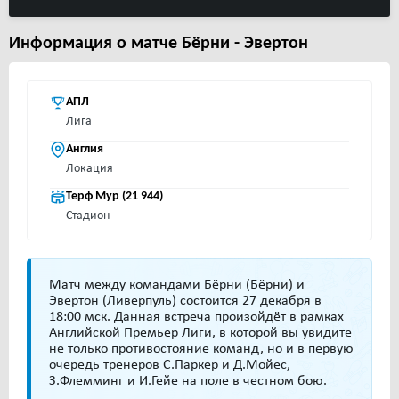
Информация о матче Бёрни - Эвертон
АПЛ
Лига
Англия
Локация
Терф Мур (21 944)
Стадион
Матч между командами Бёрни (Бёрни) и
Эвертон (Ливерпуль) состоится 27 декабря в
18:00 мск. Данная встреча произойдёт в рамках
Английской Премьер Лиги, в которой вы увидите
не только противостояние команд, но и в первую
очередь тренеров С.Паркер и Д.Мойес,
З.Флемминг и И.Гейе на поле в честном бою.