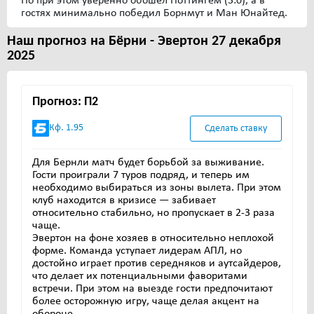
Но при этом уверенно обошел Ноттингем (3:0), а в
гостях минимально победил Борнмут и Ман Юнайтед.
Наш прогноз на Бёрни - Эвертон 27 декабря
2025
Прогноз: П2
Кф. 1.95
Сделать ставку
Для Бернли матч будет борьбой за выживание.
Гости проиграли 7 туров подряд, и теперь им
необходимо выбираться из зоны вылета. При этом
клуб находится в кризисе — забивает
относительно стабильно, но пропускает в 2-3 раза
чаще.
Эвертон на фоне хозяев в относительно неплохой
форме. Команда уступает лидерам АПЛ, но
достойно играет против середняков и аутсайдеров,
что делает их потенциальными фаворитами
встречи. При этом на выезде гости предпочитают
более осторожную игру, чаще делая акцент на
обороне.