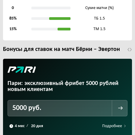
0
Сухие матчи (%)
85%
ТБ 1.5
15%
ТМ 1.5
Бонусы для ставок на матч Бёрни – Эвертон
Пари: эксклюзивный фрибет 5000 рублей
новым клиентам
5000 руб.
Подробнее
/