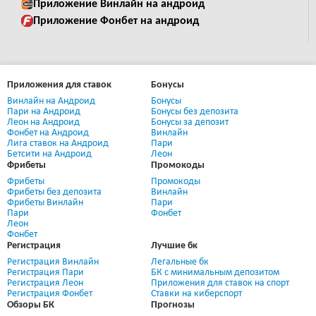
Приложение Винлайн на андроид
Приложение Фонбет на андроид
Приложения для ставок
Бонусы
Винлайн на Андроид
Бонусы
Пари на Андроид
Бонусы без депозита
Леон на Андроид
Бонусы за депозит
Фонбет на Андроид
Винлайн
Лига ставок на Андроид
Пари
Бетсити на Андроид
Леон
Фрибеты
Промокоды
Фрибеты
Промокоды
Фрибеты без депозита
Винлайн
Фрибеты Винлайн
Пари
Пари
Фонбет
Леон
Фонбет
Регистрация
Лучшие бк
Регистрация Винлайн
Легальные бк
Регистрация Пари
БК с минимальным депозитом
Регистрация Леон
Приложения для ставок на спорт
Регистрация Фонбет
Ставки на киберспорт
Обзоры БК
Прогнозы