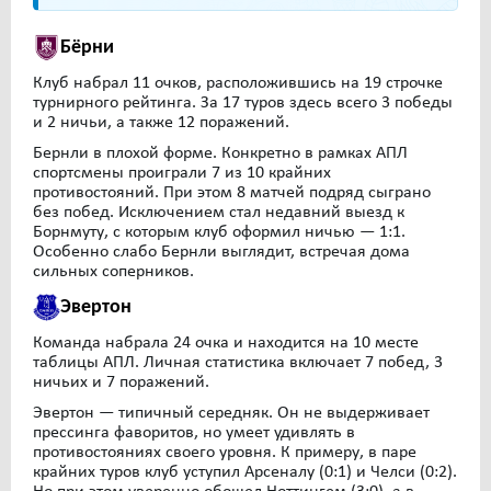
Бёрни
Клуб набрал 11 очков, расположившись на 19 строчке
турнирного рейтинга. За 17 туров здесь всего 3 победы
и 2 ничьи, а также 12 поражений.
Бернли в плохой форме. Конкретно в рамках АПЛ
спортсмены проиграли 7 из 10 крайних
противостояний. При этом 8 матчей подряд сыграно
без побед. Исключением стал недавний выезд к
Борнмуту, с которым клуб оформил ничью — 1:1.
Особенно слабо Бернли выглядит, встречая дома
сильных соперников.
Эвертон
Команда набрала 24 очка и находится на 10 месте
таблицы АПЛ. Личная статистика включает 7 побед, 3
ничьих и 7 поражений.
Эвертон — типичный середняк. Он не выдерживает
прессинга фаворитов, но умеет удивлять в
противостояниях своего уровня. К примеру, в паре
крайних туров клуб уступил Арсеналу (0:1) и Челси (0:2).