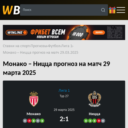
Поиск
Ставки на спорт
Прогнозы
Футбол
Лига 1
Монако – Ницца прогноз на матч 29.03.2025
Монако – Ницца прогноз на матч 29
марта 2025
Лига 1
Тур 27
29 марта 2025
Монако
Ницца
2:1
н
п
в
н
в
в
в
в
п
н