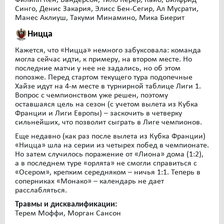
Синго, Денис Закария, Элисс Бен-Сегир, Ал Мусрати,
Манес Аклиуш, Такуми Минамино, Мика Биерит
Ницца
Кажется, что «Ницца» немного забуксовала: команда
могла сейчас идти, к примеру, на втором месте. Но
последние матчи у нее не задались, но об этом
попозже. Перед стартом текущего тура подопечные
Хайзе идут на 4-м месте в турнирной таблице Лиги 1.
Вопрос с чемпионством уже решен, поэтому
оставшаяся цель на сезон (с учетом вылета из Кубка
Франции и Лиги Европы) – заскочить в четверку
сильнейших, что позволит сыграть в Лиге чемпионов.
Еще недавно (как раз после вылета из Кубка Франции)
«Ницца» шла на серии из четырех побед в чемпионате.
Но затем случилось поражение от «Лиона» дома (1:2),
а в последнем туре «орлята» не смогли справиться с
«Осером», крепким середняком – ничья 1:1. Теперь в
соперниках «Монако» – календарь не дает
расслабляться.
Травмы и дисквалификации:
Терем Моффи, Морган Сансон