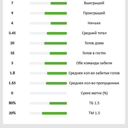
7
Выигрышей
9
Проигрышей
4
Ничьих
3.45
Средний тотал
20
Голов дома
16
Голов в гостях
3
Обе команды забили
1.8
Среднее кол-во забитых голов
1.65
Среднее кол-во пропущенных
0
Сухие матчи (%)
80%
ТБ 1.5
20%
ТМ 1.5