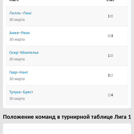
Матч
Счет
–
Лилль
Ланс
:
1
0
30 марта
–
Анже
Ренн
:
0
3
30 марта
–
Осер
Монпелье
:
1
0
30 марта
–
Гавр
Нант
:
3
2
30 марта
–
Тулуза
Брест
:
2
4
30 марта
Положение команд в турнирной таблице Лига 1