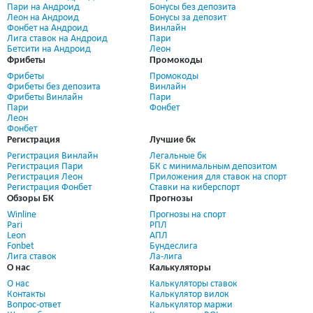
Пари на Андроид
Бонусы без депозита
Леон на Андроид
Бонусы за депозит
Фонбет на Андроид
Винлайн
Лига ставок на Андроид
Пари
Бетсити на Андроид
Леон
Фрибеты
Промокоды
Фрибеты
Промокоды
Фрибеты без депозита
Винлайн
Фрибеты Винлайн
Пари
Пари
Фонбет
Леон
Фонбет
Регистрация
Лучшие бк
Регистрация Винлайн
Легальные бк
Регистрация Пари
БК с минимальным депозитом
Регистрация Леон
Приложения для ставок на спорт
Регистрация Фонбет
Ставки на киберспорт
Обзоры БК
Прогнозы
Winline
Прогнозы на спорт
Pari
РПЛ
Leon
АПЛ
Fonbet
Бундеслига
Лига ставок
Ла-лига
О нас
Калькуляторы
О нас
Калькуляторы ставок
Контакты
Калькулятор вилок
Вопрос-ответ
Калькулятор маржи