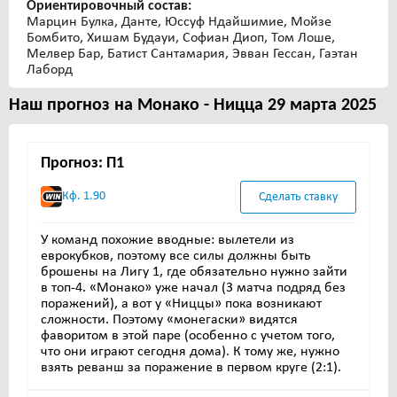
Ориентировочный состав:
Марцин Булка, Данте, Юссуф Ндайшимие, Мойзе
Бомбито, Хишам Будауи, Софиан Диоп, Том Лоше,
Мелвер Бар, Батист Сантамария, Эвван Гессан, Гаэтан
Лаборд
Наш прогноз на Монако - Ницца 29 марта 2025
Прогноз: П1
Кф. 1.90
Сделать ставку
У команд похожие вводные: вылетели из
еврокубков, поэтому все силы должны быть
брошены на Лигу 1, где обязательно нужно зайти
в топ-4. «Монако» уже начал (3 матча подряд без
поражений), а вот у «Ниццы» пока возникают
сложности. Поэтому «монегаски» видятся
фаворитом в этой паре (особенно с учетом того,
что они играют сегодня дома). К тому же, нужно
взять реванш за поражение в первом круге (2:1).