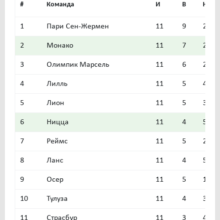
#
Команда
И
В
Н
1
Пари Сен-Жермен
11
9
2
2
Монако
11
7
2
3
Олимпик Марсель
11
6
2
4
Лилль
11
5
4
5
Лион
11
5
3
6
Ницца
11
4
5
7
Реймс
11
5
2
8
Ланс
11
4
5
9
Осер
11
5
1
10
Тулуза
11
4
3
11
Страсбур
11
3
4