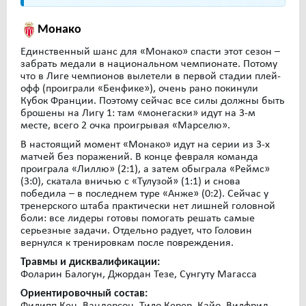
Монако
Единственный шанс для «Монако» спасти этот сезон –
забрать медали в национальном чемпионате. Потому
что в Лиге чемпионов вылетели в первой стадии плей-
офф (проиграли «Бенфике»), очень рано покинули
Кубок Франции. Поэтому сейчас все силы должны быть
брошены на Лигу 1: там «монегаски» идут на 3-м
месте, всего 2 очка проигрывая «Марселю».
В настоящий момент «Монако» идут на серии из 3-х
матчей без поражений. В конце февраля команда
проиграла «Лиллю» (2:1), а затем обыграла «Реймс»
(3:0), скатала вничью с «Тулузой» (1:1) и снова
победила – в последнем туре «Анже» (0:2). Сейчас у
тренерского штаба практически нет лишней головной
боли: все лидеры готовы помогать решать самые
серьезные задачи. Отдельно радует, что Головин
вернулся к тренировкам после повреждения.
Травмы и дисквалификации:
Фоларин Балогун, Джордан Тезе, Сунгуту Магасса
Ориентировочный состав:
Филипп Кен, Вандерсон, Тило Керер, Кайо, Вилфрид