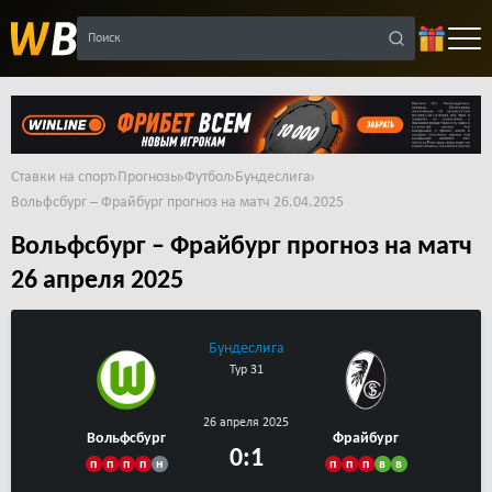
Поиск
Ставки на спорт
Прогнозы
Футбол
Бундеслига
Вольфсбург – Фрайбург прогноз на матч 26.04.2025
Вольфсбург – Фрайбург прогноз на матч
26 апреля 2025
Бундеслига
Тур 31
26 апреля 2025
Вольфсбург
Фрайбург
0:1
п
п
п
п
н
п
п
п
в
в