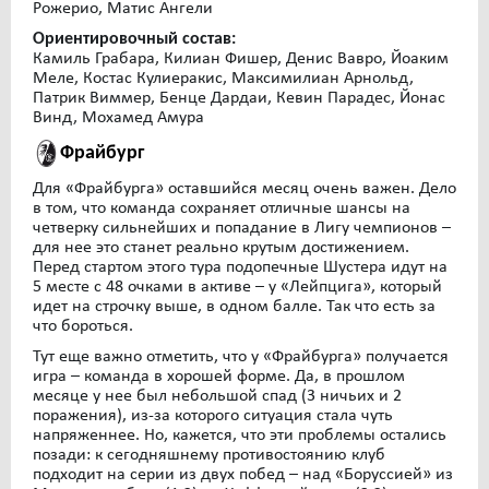
Рожерио, Матис Ангели
Ориентировочный состав:
Камиль Грабара, Килиан Фишер, Денис Вавро, Йоаким
Меле, Костас Кулиеракис, Максимилиан Арнольд,
Патрик Виммер, Бенце Дардаи, Кевин Парадес, Йонас
Винд, Мохамед Амура
Фрайбург
Для «Фрайбурга» оставшийся месяц очень важен. Дело
в том, что команда сохраняет отличные шансы на
четверку сильнейших и попадание в Лигу чемпионов –
для нее это станет реально крутым достижением.
Перед стартом этого тура подопечные Шустера идут на
5 месте с 48 очками в активе – у «Лейпцига», который
идет на строчку выше, в одном балле. Так что есть за
что бороться.
Тут еще важно отметить, что у «Фрайбурга» получается
игра – команда в хорошей форме. Да, в прошлом
месяце у нее был небольшой спад (3 ничьих и 2
поражения), из-за которого ситуация стала чуть
напряженнее. Но, кажется, что эти проблемы остались
позади: к сегодняшнему противостоянию клуб
подходит на серии из двух побед – над «Боруссией» из