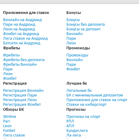
Приложения для ставок
Бонусы
Винлайн на Андроид
Бонусы
Пари на Андроид
Бонусы без депозита
Леон на Андроид
Бонусы за депозит
Фонбет на Андроид
Винлайн
Лига ставок на Андроид
Пари
Бетсити на Андроид
Леон
Фрибеты
Промокоды
Фрибеты
Промокоды
Фрибеты без депозита
Винлайн
Фрибеты Винлайн
Пари
Пари
Фонбет
Леон
Фонбет
Регистрация
Лучшие бк
Регистрация Винлайн
Легальные бк
Регистрация Пари
БК с минимальным депозитом
Регистрация Леон
Приложения для ставок на спорт
Регистрация Фонбет
Ставки на киберспорт
Обзоры БК
Прогнозы
Winline
Прогнозы на спорт
Pari
РПЛ
Leon
АПЛ
Fonbet
Бундеслига
Лига ставок
Ла-лига