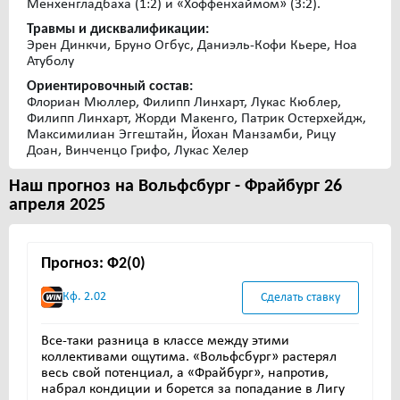
Менхенгладбаха (1:2) и «Хоффенхаймом» (3:2).
Травмы и дисквалификации:
Эрен Динкчи, Бруно Огбус, Даниэль-Кофи Кьере, Ноа
Атуболу
Ориентировочный состав:
Флориан Мюллер, Филипп Линхарт, Лукас Кюблер,
Филипп Линхарт, Жорди Макенго, Патрик Остерхейдж,
Максимилиан Эггештайн, Йохан Манзамби, Рицу
Доан, Винченцо Грифо, Лукас Хелер
Наш прогноз на Вольфсбург - Фрайбург 26
апреля 2025
Прогноз: Ф2(0)
Кф. 2.02
Сделать ставку
Все-таки разница в классе между этими
коллективами ощутима. «Вольфсбург» растерял
весь свой потенциал, а «Фрайбург», напротив,
набрал кондиции и борется за попадание в Лигу