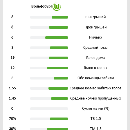
Вольфсбург
6
Выигрышей
8
Проигрышей
6
Ничьих
3
Средний тотал
19
Голов дома
12
Голов в гостях
3
Обе команды забили
1.55
Среднее кол-во забитых голов
1.45
Среднее кол-во пропущенных
0
Сухие матчи (%)
70%
ТБ 1.5
30%
ТМ 1.5