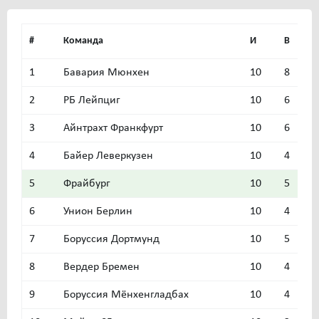
#
Команда
И
В
Н
1
Бавария Мюнхен
10
8
2
2
РБ Лейпциг
10
6
3
3
Айнтрахт Франкфурт
10
6
2
4
Байер Леверкузен
10
4
5
5
Фрайбург
10
5
2
6
Унион Берлин
10
4
4
7
Боруссия Дортмунд
10
5
1
8
Вердер Бремен
10
4
3
9
Боруссия Мёнхенгладбах
10
4
2