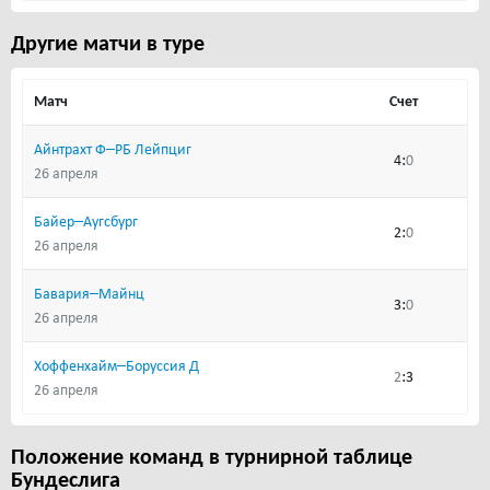
Другие матчи в туре
Матч
Счет
–
Айнтрахт Ф
РБ Лейпциг
:
4
0
26 апреля
–
Байер
Аугсбург
:
2
0
26 апреля
–
Бавария
Майнц
:
3
0
26 апреля
–
Хоффенхайм
Боруссия Д
:
2
3
26 апреля
Положение команд в турнирной таблице
Бундеслига