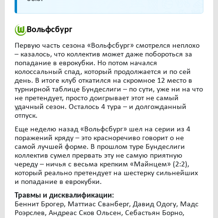
Вольфсбург
Первую часть сезона «Вольфсбург» смотрелся неплохо
– казалось, что коллектив может даже побороться за
попадание в еврокубки. Но потом начался
колоссальный спад, который продолжается и по сей
день. В итоге клуб откатился на скромное 12 место в
турнирной таблице Бундеслиги – по сути, уже ни на что
не претендует, просто доигрывает этот не самый
удачный сезон. Осталось 4 тура – и долгожданный
отпуск.
Еще неделю назад «Вольфсбург» шел на серии из 4
поражений кряду – это красноречиво говорит о не
самой лучшей форме. В прошлом туре Бундеслиги
коллектив сумел прервать эту не самую приятную
череду – ничья с весьма крепким «Майнцем» (2:2),
который реально претендует на шестерку сильнейших
и попадание в еврокубки.
Травмы и дисквалификации:
Беннит Брогер, Маттиас Сванберг, Давид Одогу, Мадс
Роэрслев, Андреас Сков Ольсен, Себастьян Борно,