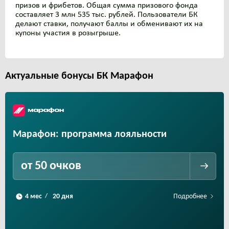
призов и фрибетов. Общая сумма призового фонда
составляет 3 млн 535 тыс. рублей. Пользователи БК
делают ставки, получают баллы и обменивают их на
купоны участия в розыгрыше.
Актуальные бонусы БК Марафон
Марафон: программа лояльности
от 50 очков
Подробнее
/