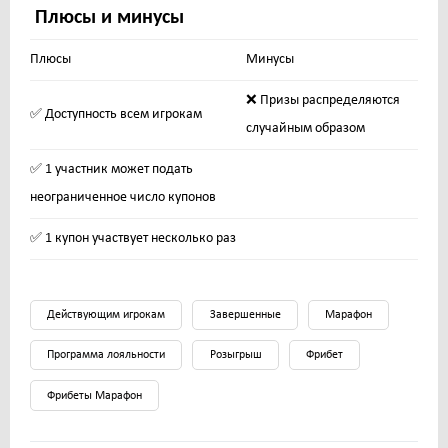
Плюсы и минусы
Плюсы
Минусы
❌ Призы распределяются
✅ Доступность всем игрокам
случайным образом
✅ 1 участник может подать
неограниченное число купонов
✅ 1 купон участвует несколько раз
Действующим игрокам
Завершенные
Марафон
Программа лояльности
Розыгрыш
Фрибет
Фрибеты Марафон