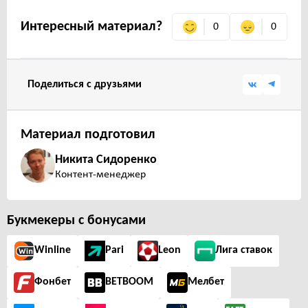
Интересный материал?
0
0
Поделиться с друзьями
Материал подготовил
Никита Сидоренко
Контент-менеджер
Букмекеры с бонусами
Winline
Pari
Leon
Лига ставок
Фонбет
BETBOOM
Мелбет