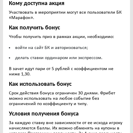
Кому доступна акция
Участвовать в мероприятии могут все пользователи БК
«Марафон».
Как получить бонус
Чтобы получить приз в рамках акции, необходимо:
войти на сайт БК и авторизоваться;
делать ставки ординаром или экспрессом.
В зачет идут пари от 5 рублей с коэффициентом не
ниже 1,30.
Как использовать бонус
Срок действия бонуса ограничен 30 днями. Фрибет
можно использовать на любое событие без
ограничений по коэффициенту и типу.
Условия получения бонуса
За каждую ставку вне зависимости от ее исхода игроку
начисляются баллы. Их можно обменять на купоны в