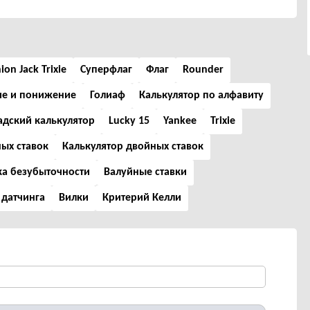
ion Jack Trixie
Суперфлаг
Флаг
Rounder
е и понижение
Голиаф
Калькулятор по алфавиту
адский калькулятор
Lucky 15
Yankee
Trixie
ных ставок
Калькулятор двойных ставок
ка безубыточности
Валуйные ставки
 датчинга
Вилки
Критерий Келли