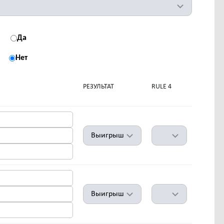
Да
Нет
РЕЗУЛЬТАТ
RULE 4