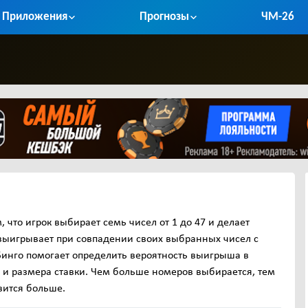
Приложения
Прогнозы
ЧМ-26
 что игрок выбирает семь чисел от 1 до 47 и делает
к выигрывает при совпадении своих выбранных чисел с
Бинго помогает определить вероятность выигрыша в
 и размера ставки. Чем больше номеров выбирается, тем
вится больше.