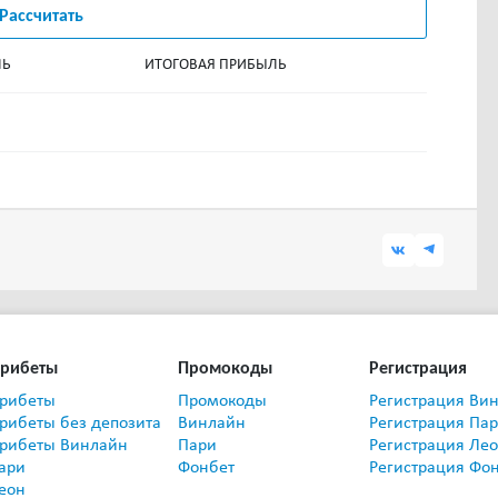
Рассчитать
ЛЬ
ИТОГОВАЯ ПРИБЫЛЬ
рибеты
Промокоды
Регистрация
рибеты
Промокоды
Регистрация Ви
рибеты без депозита
Винлайн
Регистрация Па
рибеты Винлайн
Пари
Регистрация Ле
ари
Фонбет
Регистрация Фо
еон