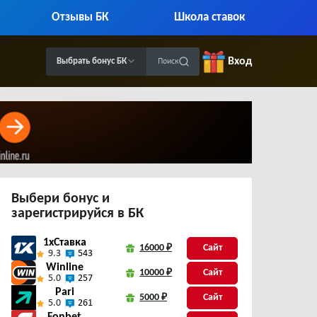
Отзывы БК
Школа ставок
Вход
Выбрать бонус БК
Поиск
Выбери
бонус и
зарегистрируйся в БК
1xСтавка
16000 ₽
Сайт
9.3
543
Winline
10000 ₽
Сайт
5.0
257
Pari
5000 ₽
Сайт
5.0
261
Fonbet