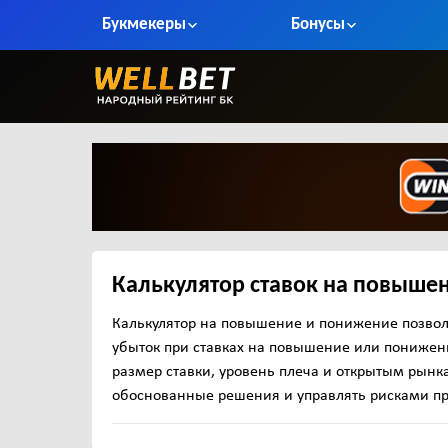
Букмекеры
Бонусы
Калькулятор ставок на повыше
Калькулятор на повышение и понижение позво
убыток при ставках на повышение или понижени
размер ставки, уровень плеча и открытым рынк
обоснованные решения и управлять рисками при