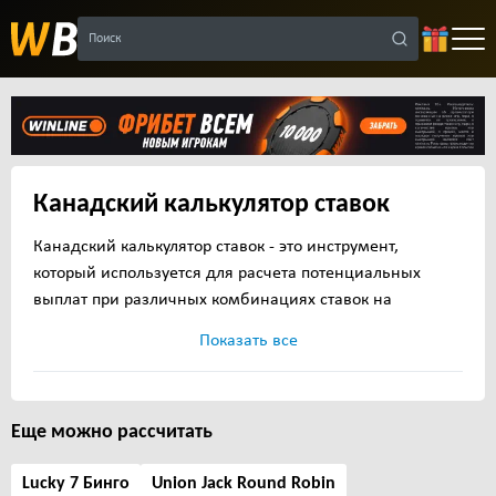
Поиск
Канадский калькулятор ставок
Канадский калькулятор ставок - это инструмент,
который используется для расчета потенциальных
выплат при различных комбинациях ставок на
несколько событий. Он получил свое название в честь
Показать все
популярной в Канаде ставки на спортивные события,
которая включает в себя несколько отдельных пари.
Принцип работы канадского калькулятора ставок
Еще можно рассчитать
довольно прост. Вы выбираете несколько событий и
указываете, какую сумму вы готовы поставить на
Lucky 7 Бинго
Union Jack Round Robin
каждое из них. Затем калькулятор автоматически