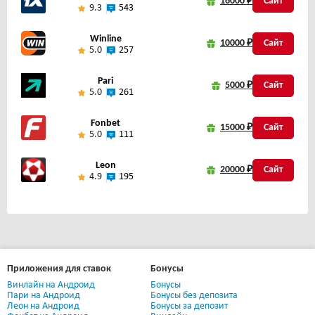
16000 ₽
Сайт
9.3
543
Winline
10000 ₽
Сайт
5.0
257
Pari
5000 ₽
Сайт
5.0
261
Fonbet
15000 ₽
Сайт
5.0
111
Leon
20000 ₽
Сайт
4.9
195
Приложения для ставок
Бонусы
Винлайн на Андроид
Бонусы
Пари на Андроид
Бонусы без депозита
Леон на Андроид
Бонусы за депозит