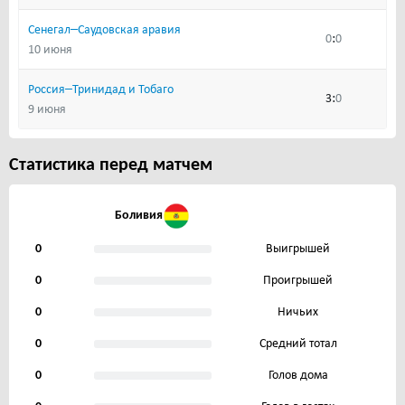
–
Сенегал
Саудовская аравия
:
0
0
10 июня
–
Россия
Тринидад и Тобаго
:
3
0
9 июня
Статистика перед матчем
Боливия
0
Выигрышей
0
Проигрышей
0
Ничьих
0
Средний тотал
0
Голов дома