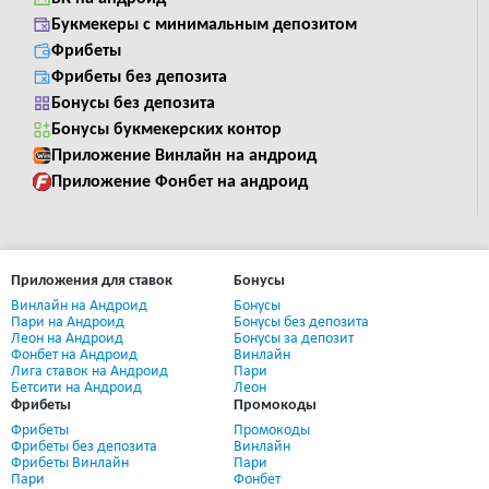
Букмекеры с минимальным депозитом
Фрибеты
Фрибеты без депозита
Бонусы без депозита
Бонусы букмекерских контор
Приложение Винлайн на андроид
Приложение Фонбет на андроид
Приложения для ставок
Бонусы
Винлайн на Андроид
Бонусы
Пари на Андроид
Бонусы без депозита
Леон на Андроид
Бонусы за депозит
Фонбет на Андроид
Винлайн
Лига ставок на Андроид
Пари
Бетсити на Андроид
Леон
Фрибеты
Промокоды
Фрибеты
Промокоды
Фрибеты без депозита
Винлайн
Фрибеты Винлайн
Пари
Пари
Фонбет