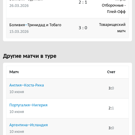
2 : 1
Отборочные -
26.03.2026
Плей-Офф
–
Товарищеский
Боливия
Тринидад и Тобаго
3 : 0
матч
15.03.2026
Другие матчи в туре
Матч
Счет
–
Англия
Коста-Рика
:
3
0
10 июня
–
Португалия
Нигерия
:
2
1
10 июня
–
Аргентина
Исландия
:
3
0
10 июня