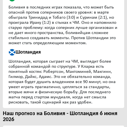
Боливия в последних играх показала, что может быть
опасной против соперников своего уровня: в марте
обыграла Тринидад и Тобаго (3:0) и Суринам (2:1), но
проиграла Ираку (1:2) в стыках к ЧМ. Оно и напомнило
старую проблему: когда соперник лучше организован и
не дает много пространства, боливийцам сложнее
стабильно создавать моменты. Против Шотландии это
может стать определяющим моментом.
Шотландия
Шотландия, которая сыграет на ЧМ, выглядит более
собранной командой по структуре. У Кларка есть
понятный костяк: Робертсон, Мактоминей, Макгинн,
Гилмор, Дайкс, Адамс. Это не обязательно команда,
которая будет душить владением все 90 минут, но она
умеет играть прагматично, цепляться за стандарты,
вторые мячи и физическую борьбу. Для последнего
матча перед стартом мундиаля, когда нет смысла
рисковать, такой сценарий как раз удобен.
Наш прогноз на Боливия - Шотландия 6 июня
2026