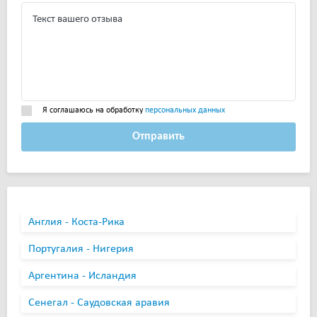
Я соглашаюсь на обработку
персональных данных
Отправить
Англия - Коста-Рика
Португалия - Нигерия
Аргентина - Исландия
Сенегал - Саудовская аравия