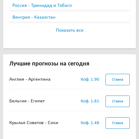
Россия - Тринидад и Тобаго
Венгрия - Казахстан
Показать все
Лучшие прогнозы на сегодня
Англия - Аргентина
Коф. 1.90
Ставка
Бельгия - Египет
Коф. 1.81
Ставка
Крылья Советов - Сочи
Коф. 1.48
Ставка