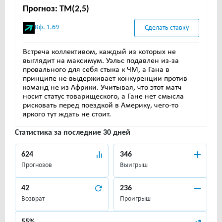
Прогноз: ТМ(2,5)
Кф. 1.69
Сделать ставку
Встреча коллективом, каждый из которых не
выглядит на максимум. Уэльс подавлен из-за
провального для себя стыка к ЧМ, а Гана в
принципе не выдерживает конкуренции против
команд не из Африки. Учитывая, что этот матч
носит статус товарищеского, а Гане нет смысла
рисковать перед поездкой в Америку, чего-то
яркого тут ждать не стоит.
Статистика за последние 30 дней
624
346
Прогнозов
Выигрыш
42
236
Возврат
Проигрыш
55%