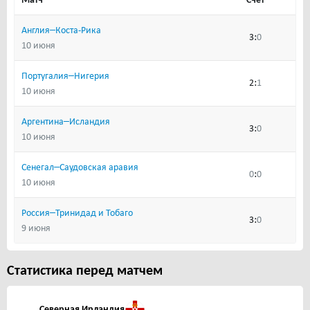
Матч
Счет
–
Англия
Коста-Рика
:
3
0
10 июня
–
Португалия
Нигерия
:
2
1
10 июня
–
Аргентина
Исландия
:
3
0
10 июня
–
Сенегал
Саудовская аравия
:
0
0
10 июня
–
Россия
Тринидад и Тобаго
:
3
0
9 июня
Статистика перед матчем
Северная Ирландия