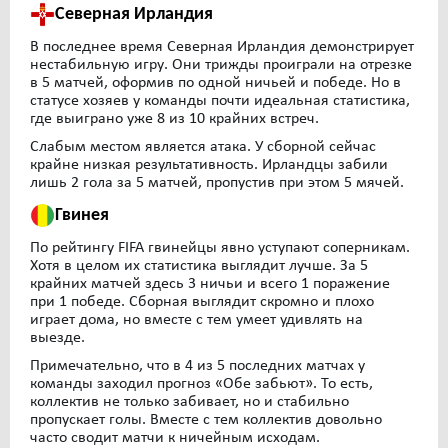
Северная Ирландия
В последнее время Северная Ирландия демонстрирует
нестабильную игру. Они трижды проиграли на отрезке
в 5 матчей, оформив по одной ничьей и победе. Но в
статусе хозяев у команды почти идеальная статистика,
где выиграно уже 8 из 10 крайних встреч.
Слабым местом является атака. У сборной сейчас
крайне низкая результативность. Ирландцы забили
лишь 2 гола за 5 матчей, пропустив при этом 5 мячей.
Гвинея
По рейтингу FIFA гвинейцы явно уступают соперникам.
Хотя в целом их статистика выглядит лучше. За 5
крайних матчей здесь 3 ничьи и всего 1 поражение
при 1 победе. Сборная выглядит скромно и плохо
играет дома, но вместе с тем умеет удивлять на
выезде.
Примечательно, что в 4 из 5 последних матчах у
команды заходил прогноз «Обе забьют». То есть,
коллектив не только забивает, но и стабильно
пропускает голы. Вместе с тем коллектив довольно
часто сводит матчи к ничейным исходам.