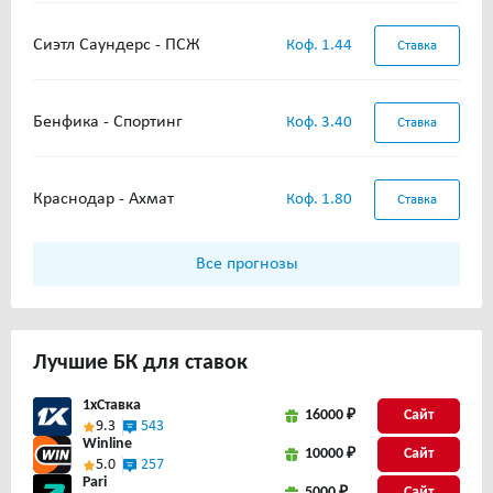
Сиэтл Саундерс - ПСЖ
Коф. 1.44
Ставка
Бенфика - Спортинг
Коф. 3.40
Ставка
Краснодар - Ахмат
Коф. 1.80
Ставка
Все прогнозы
Лучшие
БК для ставок
1xСтавка
16000 ₽
Сайт
9.3
543
Winline
10000 ₽
Сайт
5.0
257
Pari
5000 ₽
Сайт