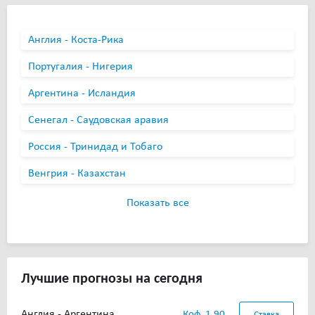
Англия - Коста-Рика
Португалия - Нигерия
Аргентина - Исландия
Сенегал - Саудовская аравия
Россия - Тринидад и Тобаго
Венгрия - Казахстан
Показать все
Лучшие прогнозы на сегодня
Англия - Аргентина
Коф. 1.90
Ставка