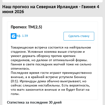
Наш прогноз на Северная Ирландия - Гвинея 4
июня 2026
Прогноз: ТМ(2,5)
Кф. 1.59
Сделать ставку
Товарищеская встреча состоится на нейтральном
стадионе. Условные хозяева выше статусом и
умеют держать оборону против крепких
середняков, но далеки от оптимальной формы.
Гвинея в свете последних матчей тоже не сильно
отличилась.
Последнее время гости играют преимущественно
вничью, а в крайней встрече уступили Бенину
(0:1). Ирландцы дома обычно выигрывают, но
сейчас слишком нестабильны. Есть вероятность,
что матч закончится вничью и не будет богат на
голы.
Статистика за последние 30 дней