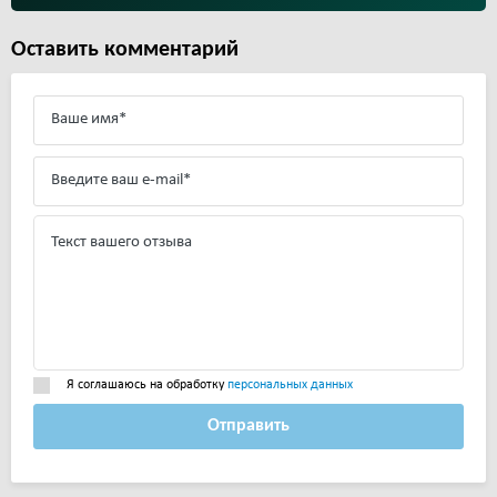
Оставить комментарий
Я соглашаюсь на обработку
персональных данных
Отправить