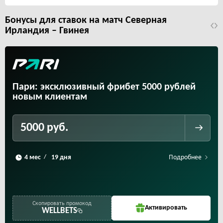
Бонусы для ставок на матч Северная
Ирландия – Гвинея
Пари: эксклюзивный фрибет 5000 рублей
новым клиентам
5000 руб.
Подробнее
/
Скопировать промокод
Активировать
WELLBETS