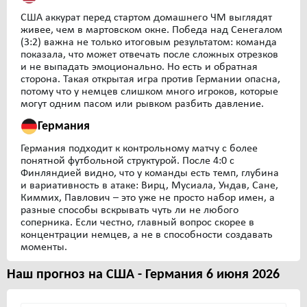
США аккурат перед стартом домашнего ЧМ выглядят
живее, чем в мартовском окне. Победа над Сенегалом
(3:2) важна не только итоговым результатом: команда
показала, что может отвечать после сложных отрезков
и не выпадать эмоционально. Но есть и обратная
сторона. Такая открытая игра против Германии опасна,
потому что у немцев слишком много игроков, которые
могут одним пасом или рывком разбить давление.
Германия
Германия подходит к контрольному матчу с более
понятной футбольной структурой. После 4:0 с
Финляндией видно, что у команды есть темп, глубина
и вариативность в атаке: Вирц, Мусиала, Ундав, Сане,
Киммих, Павлович – это уже не просто набор имен, а
разные способы вскрывать чуть ли не любого
соперника. Если честно, главный вопрос скорее в
концентрации немцев, а не в способности создавать
моменты.
Наш прогноз на США - Германия 6 июня 2026