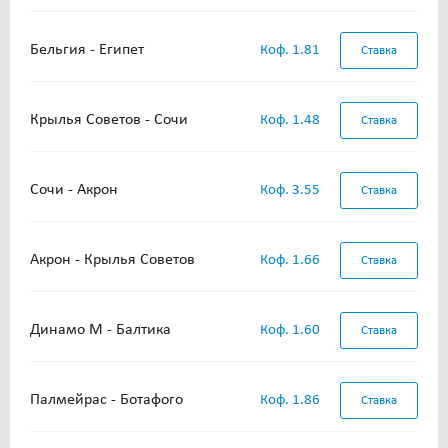
Бельгия - Египет
Коф. 1.81
Ставка
Крылья Советов - Сочи
Коф. 1.48
Ставка
Сочи - Акрон
Коф. 3.55
Ставка
Акрон - Крылья Советов
Коф. 1.66
Ставка
Динамо М - Балтика
Коф. 1.60
Ставка
Палмейрас - Ботафого
Коф. 1.86
Ставка