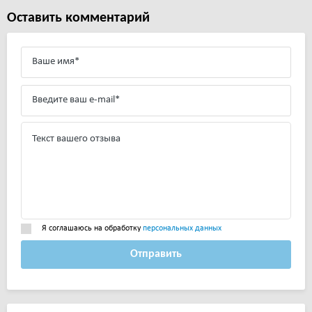
Оставить комментарий
Я соглашаюсь на обработку
персональных данных
Отправить