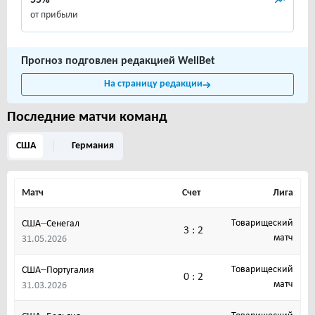
от прибыли
Прогноз подговлен редакцией WellBet
На страницу редакции
Последние матчи команд
США
Германия
Матч
Счет
Лига
–
Товарищеский
США
Сенегал
3 : 2
матч
31.05.2026
–
Товарищеский
США
Португалия
0 : 2
матч
31.03.2026