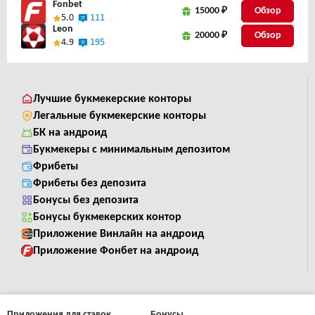
Fonbet
15000 ₽
5.0
111
Leon
20000 ₽
4.9
195
Лучшие букмекерские конторы
Легальные букмекерские конторы
БК на андроид
Букмекеры с минимальным депозитом
Фрибеты
Фрибеты без депозита
Бонусы без депозита
Бонусы букмекерских контор
Приложение Винлайн на андроид
Приложение Фонбет на андроид
Приложения для ставок
Бонусы