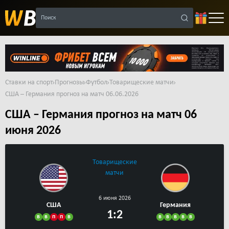
Поиск
Ставки на спорт
Прогнозы
Футбол
Товарищеские матчи
США – Германия прогноз на матч 06.06.2026
США – Германия прогноз на матч 06
июня 2026
Товарищеские
матчи
6 июня 2026
США
Германия
1:2
в
в
п
п
в
в
в
в
в
в