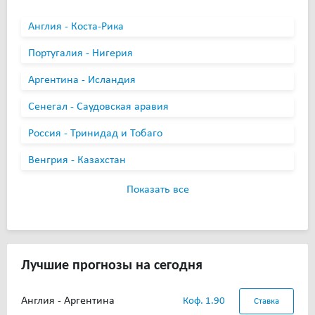
Англия - Коста-Рика
Португалия - Нигерия
Аргентина - Исландия
Сенегал - Саудовская аравия
Россия - Тринидад и Тобаго
Венгрия - Казахстан
Показать все
Лучшие прогнозы на сегодня
Англия - Аргентина
Коф. 1.90
Ставка