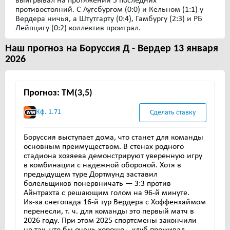
выигрывал на протяжении 5 последних
противостояний. С Аугсбургом (0:0) и Кельном (1:1) у
Вердера ничья, а Штутгарту (0:4), Гамбургу (2:3) и РБ
Лейпцигу (0:2) коллектив проиграл.
Наш прогноз на Боруссия Д - Вердер 13 января
2026
Прогноз: ТМ(3,5)
Кф. 1.71
Сделать ставку
Боруссия выступает дома, что станет для команды
основным преимуществом. В стенах родного
стадиона хозяева демонстрируют уверенную игру
в комбинации с надежной обороной. Хотя в
предыдущем туре Дортмунд заставил
болельщиков понервничать — 3:3 против
Айнтрахта с решающим голом на 96-й минуте.
Из-за снегопада 16-й тур Вердера с Хоффенхаймом
перенесли, т. ч. для команды это первый матч в
2026 году. При этом 2025 спортсмены закончили
не так, что бы очень хорошо… клуб проживал