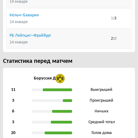
14 января
–
Кёльн
Бавария
:
1
3
14 января
–
РБ Лейпциг
Фрайбург
:
2
0
14 января
Статистика перед матчем
Боруссия Д
11
Выигрышей
3
Проигрышей
6
Ничьих
3
Средний тотал
20
Голов дома