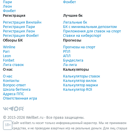
Пари
Фонбет
Леон
Фонбет
Регистрация
Лучшие бк
Регистрация Винлайн
Легальные бк
Регистрация Пари
БК с минимальным депозитом
Регистрация Леон
Приложения для ставок на спорт
Регистрация Фонбет
Ставки на киберспорт
Обзоры БК
Прогнозы
Winline
Прогнозы на спорт
Pari
РПЛ
Leon
АПЛ
Fonbet
Бундеслига
Лига ставок
Ла-лига
О нас
Калькуляторы
О нас
Калькуляторы ставок
Контакты
Калькулятор вилок
Вопрос-ответ
Калькулятор маржи
Школа беттинга
Калькулятор ROI
Адреса ППС
Ответственная игра
© 2015-2026 Wellbet.ru - Все права защищены.
Сайт wellbet.ru носит только информационный характер. Мы не принимаем
18+
средства, и не проводим азартных игр на реальные деньги. Для лиц старше