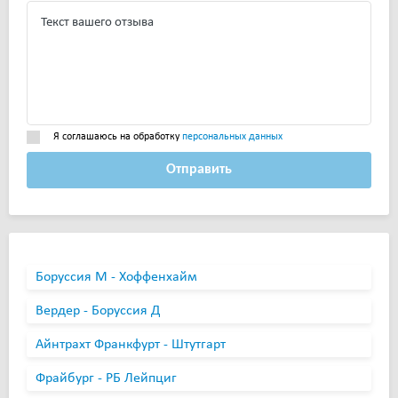
Я соглашаюсь на обработку
персональных данных
Отправить
Боруссия М - Хоффенхайм
Вердер - Боруссия Д
Айнтрахт Франкфурт - Штутгарт
Фрайбург - РБ Лейпциг