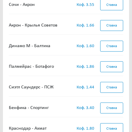
Сочи - Акрон
Коф. 3.55
Ставка
Акрон - Крылья Советов
Коф. 1.66
Ставка
Динамо М - Балтика
Коф. 1.60
Ставка
Палмейрас - Ботафого
Коф. 1.86
Ставка
Сиэтл Саундерс - ПСЖ
Коф. 1.44
Ставка
Бенфика - Спортинг
Коф. 3.40
Ставка
Краснодар - Ахмат
Коф. 1.80
Ставка