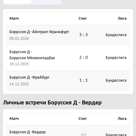
Матч
Счет
Лига
–
Боруссия Д
Айнтрахт Франкфурт
3 : 3
Бундеслига
09.01.2026
–
Боруссия Д
2 : 0
Бундеслига
Боруссия Мёнхенгладбах
19.12.2025
–
Боруссия Д
Фрайбург
1 : 1
Бундеслига
14.12.2025
Личные встречи Боруссия Д - Вердер
Матч
Счет
Лига
–
Боруссия Д
Вердер
:
Бундеслига
2
2