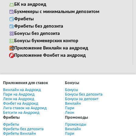
БК на андроид
Букмекеры с минимальным депозитом
Фрибеты
Фрибеты без депозита
Бонусы без депозита
Бонусы букмекерских контор
Приложение Винлайн на андроид
Приложение Фонбет на андроид
Приложения для ставок
Бонусы
Винлайн на Андроид
Бонусы
Пари на Андроид
Бонусы без депозита
Леон на Андроид
Бонусы за депозит
Фонбет на Андроид
Винлайн
Лига ставок на Андроид
Пари
Бетсити на Андроид
Леон
Фрибеты
Промокоды
Фрибеты
Промокоды
Фрибеты без депозита
Винлайн
Фрибеты Винлайн
Пари