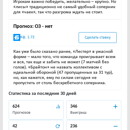
Игрокам важно победить, желательно – крупно. Но
«лисы» традиционно не самый удобный соперник
для «чаек», так что разгрома ждать не стоит.
Прогноз: ОЗ - нет
Кф. 1.72
Сделать ставку
Как уже было сказано ранее, «Лестер» в ужасной
форме – мало того, что команда проигрывает всем
и вся, так еще и забить не может (7 матчей без
голов). «Брайтон» не назвать коллективом с
идеальной обороной (47 пропущенных за 31 тур),
но, как кажется, ему по силам сегодня не
пропустить от столь бесхребетного соперника.
Статистика за последние 30 дней
624
346
Прогнозов
Выигрыш
42
236