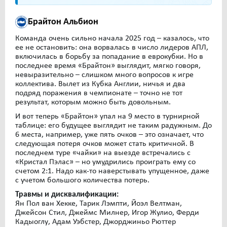
Брайтон Альбион
Команда очень сильно начала 2025 год – казалось, что
ее не остановить: она ворвалась в число лидеров АПЛ,
включилась в борьбу за попадание в еврокубки. Но в
последнее время «Брайтон» выглядит, мягко говоря,
невыразительно – слишком много вопросов к игре
коллектива. Вылет из Кубка Англии, ничья и два
подряд поражения в чемпионате – точно не тот
результат, которым можно быть довольным.
И вот теперь «Брайтон» упал на 9 место в турнирной
таблице: его будущее выглядит не таким радужным. До
6 места, например, уже пять очков – это означает, что
следующая потеря очков может стать критичной. В
последнем туре «чайки» на выезде встречались с
«Кристал Пэлас» – но умудрились проиграть ему со
счетом 2:1. Надо как-то наверстывать упущенное, даже
с учетом большого количества потерь.
Травмы и дисквалификации:
Ян Пол ван Хекке, Тарик Лэмпти, Йоэл Велтман,
Джейсон Стил, Джеймс Милнер, Игор Жулио, Ферди
Кадыоглу, Адам Уэбстер, Джорджиньо Рюттер