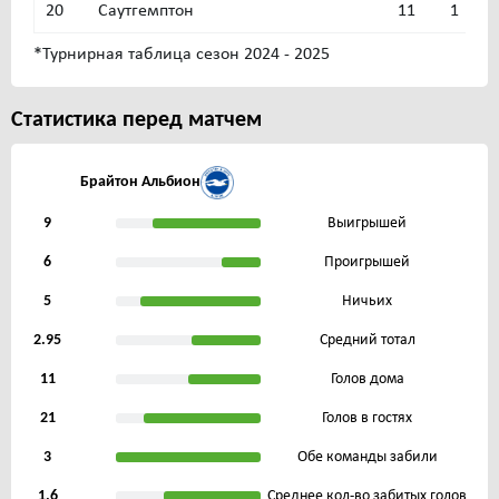
20
Саутгемптон
11
1
1
*Турнирная таблица сезон 2024 - 2025
Статистика перед матчем
Брайтон Альбион
9
Выигрышей
6
Проигрышей
5
Ничьих
2.95
Средний тотал
11
Голов дома
21
Голов в гостях
3
Обе команды забили
1.6
Среднее кол-во забитых голов