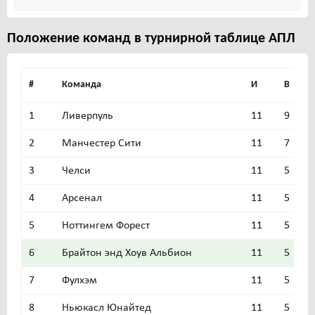
Положение команд в турнирной таблице АПЛ
#
Команда
И
В
1
Ливерпуль
11
9
1
2
Манчестер Сити
11
7
2
3
Челси
11
5
4
4
Арсенал
11
5
4
5
Ноттингем Форест
11
5
4
6
Брайтон энд Хоув Альбион
11
5
4
7
Фулхэм
11
5
3
8
Ньюкасл Юнайтед
11
5
3