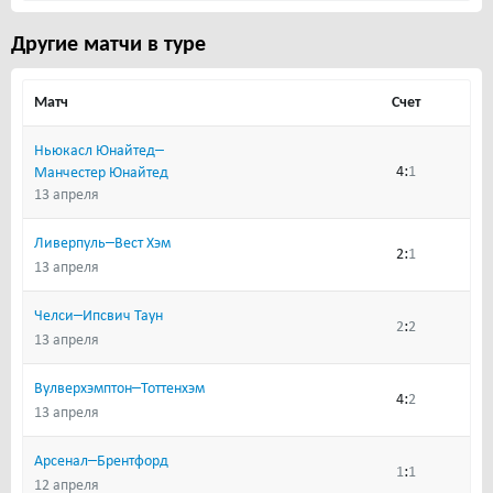
Другие матчи в туре
Матч
Счет
–
Ньюкасл Юнайтед
:
4
1
Манчестер Юнайтед
13 апреля
–
Ливерпуль
Вест Хэм
:
2
1
13 апреля
–
Челси
Ипсвич Таун
:
2
2
13 апреля
–
Вулверхэмптон
Тоттенхэм
:
4
2
13 апреля
–
Арсенал
Брентфорд
:
1
1
12 апреля