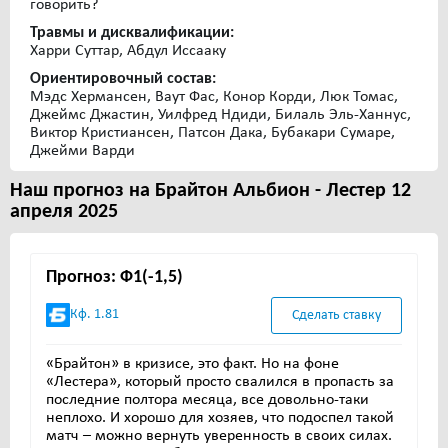
говорить?
Травмы и дисквалификации:
Харри Суттар, Абдул Иссааку
Ориентировочный состав:
Мэдс Хермансен, Ваут Фас, Конор Корди, Люк Томас,
Джеймс Джастин, Уилфред Ндиди, Билаль Эль-Ханнус,
Виктор Кристиансен, Патсон Дака, Бубакари Сумаре,
Джейми Варди
Наш прогноз на Брайтон Альбион - Лестер 12
апреля 2025
Прогноз: Ф1(-1,5)
Кф. 1.81
Сделать ставку
«Брайтон» в кризисе, это факт. Но на фоне
«Лестера», который просто свалился в пропасть за
последние полтора месяца, все довольно-таки
неплохо. И хорошо для хозяев, что подоспел такой
матч – можно вернуть уверенность в своих силах.