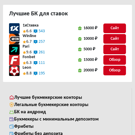
Лучшие
БК для ставок
1xСтавка
16000 ₽
Сайт
6.6
543
Winline
10000 ₽
Сайт
6.7
257
Pari
5000 ₽
Сайт
9.6
261
Fonbet
15000 ₽
6.3
111
Leon
20000 ₽
8.8
195
Лучшие букмекерские конторы
Легальные букмекерские конторы
БК на андроид
Букмекеры с минимальным депозитом
Фрибеты
Фрибеты без депозита