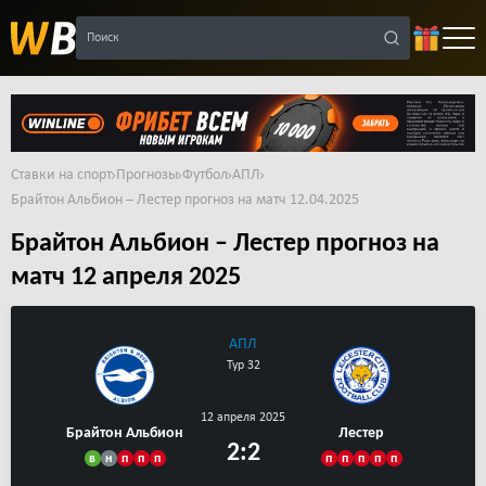
Поиск
Ставки на спорт
Прогнозы
Футбол
АПЛ
Брайтон Альбион – Лестер прогноз на матч 12.04.2025
Брайтон Альбион – Лестер прогноз на
матч 12 апреля 2025
АПЛ
Тур 32
12 апреля 2025
Брайтон Альбион
Лестер
2:2
в
н
п
п
п
п
п
п
п
п