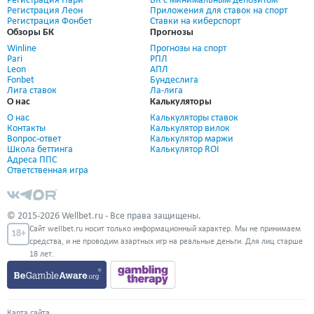
Регистрация Пари
БК с минимальным депозитом
Регистрация Леон
Приложения для ставок на спорт
Регистрация Фонбет
Ставки на киберспорт
Обзоры БК
Прогнозы
Winline
Прогнозы на спорт
Pari
РПЛ
Leon
АПЛ
Fonbet
Бундеслига
Лига ставок
Ла-лига
О нас
Калькуляторы
О нас
Калькуляторы ставок
Контакты
Калькулятор вилок
Вопрос-ответ
Калькулятор маржи
Школа беттинга
Калькулятор ROI
Адреса ППС
Ответственная игра
© 2015-2026 Wellbet.ru - Все права защищены.
Сайт wellbet.ru носит только информационный характер. Мы не принимаем
18+
средства, и не проводим азартных игр на реальные деньги. Для лиц старше
18 лет.
Карта сайта