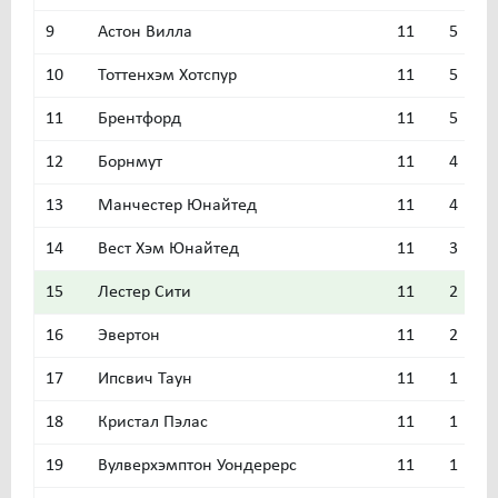
9
Астон Вилла
11
5
3
10
Тоттенхэм Хотспур
11
5
1
11
Брентфорд
11
5
1
12
Борнмут
11
4
3
13
Манчестер Юнайтед
11
4
3
14
Вест Хэм Юнайтед
11
3
3
15
Лестер Сити
11
2
4
16
Эвертон
11
2
4
17
Ипсвич Таун
11
1
5
18
Кристал Пэлас
11
1
4
19
Вулверхэмптон Уондерерс
11
1
3