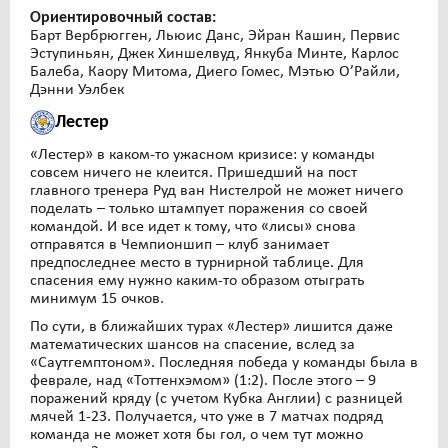
Ориентировочный состав:
Барт Вербрюгген, Льюис Данс, Эйран Кашин, Первис
Эступиньян, Джек Хиншелвуд, Янкуба Минте, Карлос
Балеба, Каору Митома, Диего Гомес, Мэтью О’Райли,
Дэнни Уэлбек
Лестер
«Лестер» в каком-то ужасном кризисе: у команды
совсем ничего не клеится. Пришедший на пост
главного тренера Руд ван Нистелрой не может ничего
поделать – только штампует поражения со своей
командой. И все идет к тому, что «лисы» снова
отправятся в Чемпионшип – клуб занимает
предпоследнее место в турнирной таблице. Для
спасения ему нужно каким-то образом отыграть
минимум 15 очков.
По сути, в ближайших турах «Лестер» лишится даже
математических шансов на спасение, вслед за
«Саутгемптоном». Последняя победа у команды была в
феврале, над «Тоттенхэмом» (1:2). После этого – 9
поражений кряду (с учетом Кубка Англии) с разницей
мячей 1-23. Получается, что уже в 7 матчах подряд
команда не может хотя бы гол, о чем тут можно