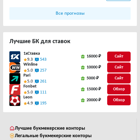
Все прогнозы
Лучшие
БК для ставок
1xСтавка
16000 ₽
Сайт
9.3
543
Winline
10000 ₽
Сайт
5.0
257
Pari
5000 ₽
Сайт
5.0
261
Fonbet
15000 ₽
5.0
111
Leon
20000 ₽
4.9
195
Лучшие букмекерские конторы
Легальные букмекерские конторы