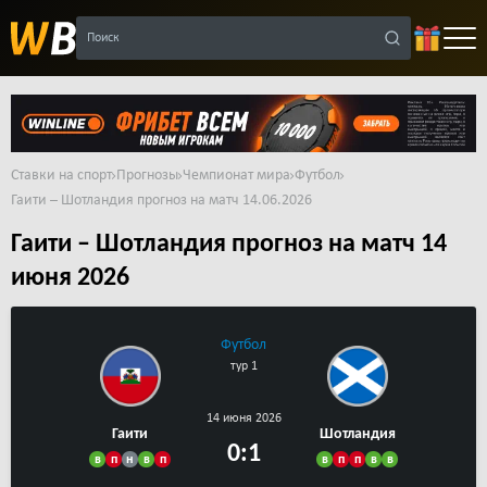
Поиск
Ставки на спорт
Прогнозы
Чемпионат мира
Футбол
Гаити – Шотландия прогноз на матч 14.06.2026
Гаити – Шотландия прогноз на матч 14
июня 2026
Футбол
тур 1
14 июня 2026
Гаити
Шотландия
0:1
в
п
н
в
п
в
п
п
в
в