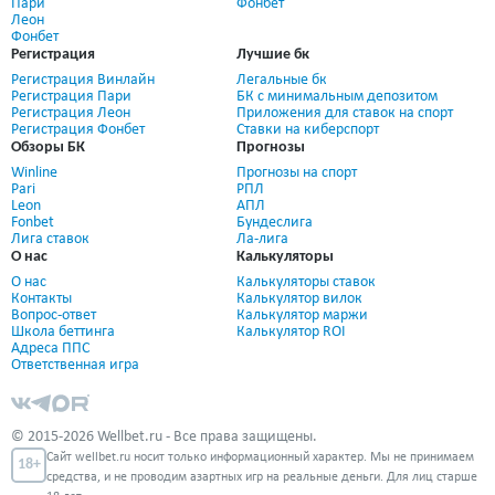
Пари
Фонбет
Леон
Фонбет
Регистрация
Лучшие бк
Регистрация Винлайн
Легальные бк
Регистрация Пари
БК с минимальным депозитом
Регистрация Леон
Приложения для ставок на спорт
Регистрация Фонбет
Ставки на киберспорт
Обзоры БК
Прогнозы
Winline
Прогнозы на спорт
Pari
РПЛ
Leon
АПЛ
Fonbet
Бундеслига
Лига ставок
Ла-лига
О нас
Калькуляторы
О нас
Калькуляторы ставок
Контакты
Калькулятор вилок
Вопрос-ответ
Калькулятор маржи
Школа беттинга
Калькулятор ROI
Адреса ППС
Ответственная игра
© 2015-2026 Wellbet.ru - Все права защищены.
Сайт wellbet.ru носит только информационный характер. Мы не принимаем
18+
средства, и не проводим азартных игр на реальные деньги. Для лиц старше