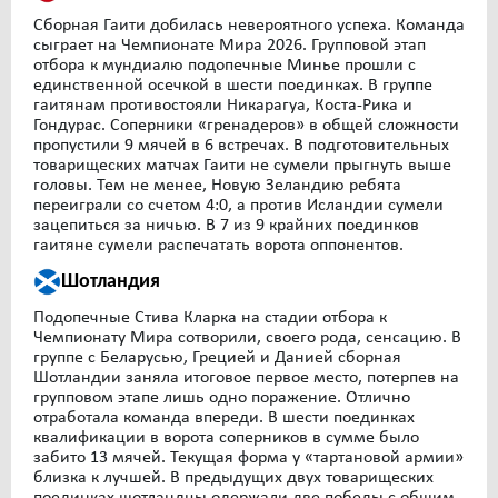
Сборная Гаити добилась невероятного успеха. Команда
сыграет на Чемпионате Мира 2026. Групповой этап
отбора к мундиалю подопечные Минье прошли с
единственной осечкой в шести поединках. В группе
гаитянам противостояли Никарагуа, Коста-Рика и
Гондурас. Соперники «гренадеров» в общей сложности
пропустили 9 мячей в 6 встречах. В подготовительных
товарищеских матчах Гаити не сумели прыгнуть выше
головы. Тем не менее, Новую Зеландию ребята
переиграли со счетом 4:0, а против Исландии сумели
зацепиться за ничью. В 7 из 9 крайних поединков
гаитяне сумели распечатать ворота оппонентов.
Шотландия
Подопечные Стива Кларка на стадии отбора к
Чемпионату Мира сотворили, своего рода, сенсацию. В
группе с Беларусью, Грецией и Данией сборная
Шотландии заняла итоговое первое место, потерпев на
групповом этапе лишь одно поражение. Отлично
отработала команда впереди. В шести поединках
квалификации в ворота соперников в сумме было
забито 13 мячей. Текущая форма у «тартановой армии»
близка к лучшей. В предыдущих двух товарищеских
поединках шотландцы одержали две победы с общим