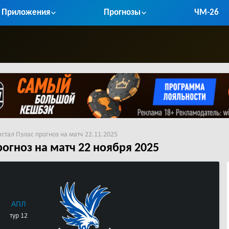
Приложения
Прогнозы
ЧМ-26
стал Пэлас прогноз на матч 22.11.2025
огноз на матч 22 ноября 2025
АПЛ
тур 12