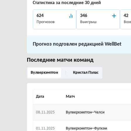
Статистика за последние 30 дней
624
346
42
Прогнозов
Выигрыш
Воз
Прогноз подговлен редакцией WellBet
Последние матчи команд
Вулверхэмптон
Кристал Пэлас
Дата
Матч
–
08.11.2025
Вулверхэмптон
Челси
–
01.11.2025
Вулверхэмптон
Фулхэм