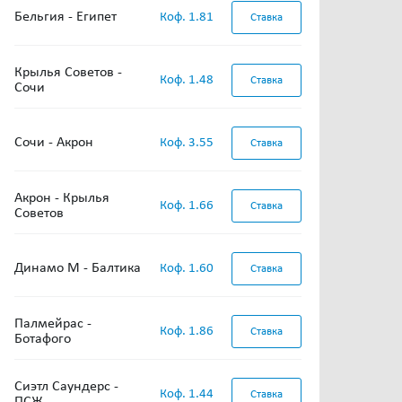
Бельгия - Египет
Коф. 1.81
Ставка
Крылья Советов -
Коф. 1.48
Ставка
Сочи
Сочи - Акрон
Коф. 3.55
Ставка
Акрон - Крылья
Коф. 1.66
Ставка
Советов
Динамо М - Балтика
Коф. 1.60
Ставка
Палмейрас -
Коф. 1.86
Ставка
Ботафого
Сиэтл Саундерс -
Коф. 1.44
Ставка
ПСЖ