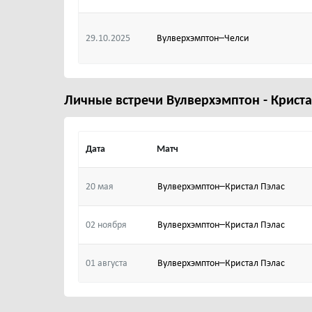
–
29.10.2025
Вулверхэмптон
Челси
Личные встречи Вулверхэмптон - Криста
Дата
Матч
–
20 мая
Вулверхэмптон
Кристал Пэлас
–
02 ноября
Вулверхэмптон
Кристал Пэлас
–
01 августа
Вулверхэмптон
Кристал Пэлас