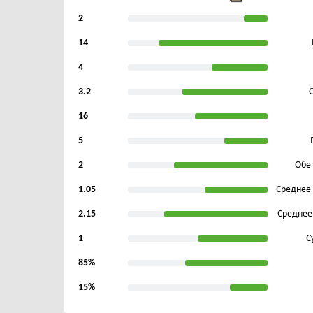
2
14
4
3.2
16
5
2
Обе
1.05
Среднее 
2.15
Среднее
1
С
85%
15%