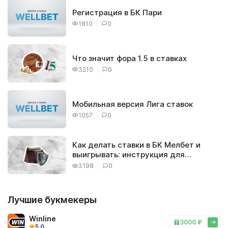
Регистрация в БК Пари
1810
0
Что значит фора 1.5 в ставках
3210
0
Мобильная версия Лига ставок
1057
0
Как делать ставки в БК Мелбет и
выигрывать: инструкция для
новичков
3198
0
Лучшие букмекеры
Winline
3000 ₽
5.0