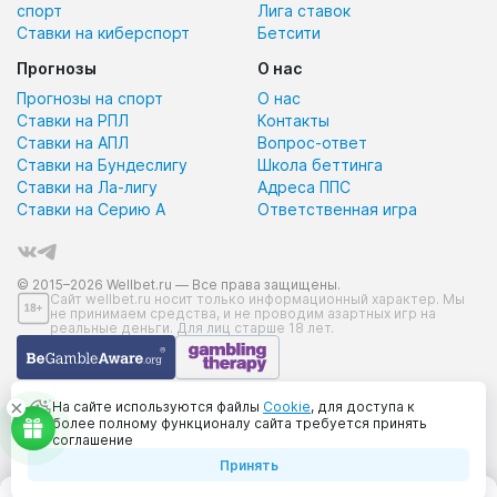
спорт
Лига ставок
Ставки на киберспорт
Бетсити
Прогнозы
О нас
Прогнозы на спорт
О нас
Ставки на РПЛ
Контакты
Ставки на АПЛ
Вопрос-ответ
Ставки на Бундеслигу
Школа беттинга
Ставки на Ла-лигу
Адреса ППС
Ставки на Серию А
Ответственная игра
© 2015–2026 Wellbet.ru — Все права защищены.
Сайт wellbet.ru носит только информационный характер. Мы
не принимаем средства, и не проводим азартных игр на
реальные деньги. Для лиц старше 18 лет.
На сайте используются файлы
Cookie
, для доступа к
более полному функционалу сайта требуется принять
Карта сайта
соглашение
Пользовательское соглашение
Принять
Политика конфиденциальности
Содержание
Обработка персональных данных