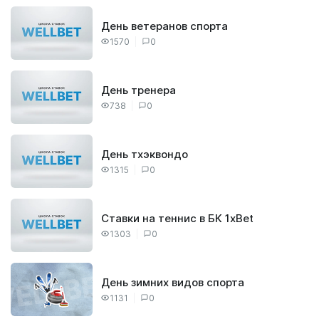
День ветеранов спорта
1570
0
День тренера
738
0
День тхэквондо
1315
0
Ставки на теннис в БК 1xBet
1303
0
День зимних видов спорта
1131
0