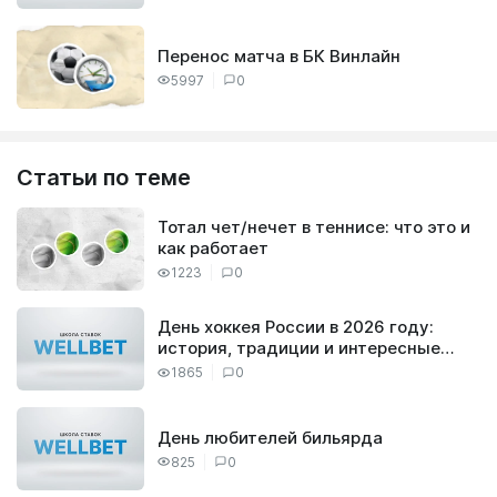
Перенос матча в БК Винлайн
5997
0
Статьи по теме
Тотал чет/нечет в теннисе: что это и
как работает
1223
0
День хоккея России в 2026 году:
история, традиции и интересные
факты
1865
0
День любителей бильярда
825
0