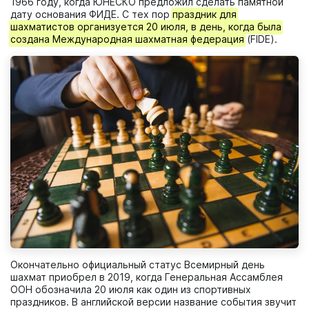
1966 году, когда ЮНЕСКО предложил сделать памятной
дату основания ФИДЕ. С тех пор
праздник для
шахматистов организуется 20 июля, в день, когда была
создана Международная шахматная федерация
(FIDE).
Окончательно официальный статус Всемирный день
шахмат приобрел в 2019, когда Генеральная Ассамблея
OOH обозначила 20 июля как один из спортивных
праздников. В английской версии название события звучит