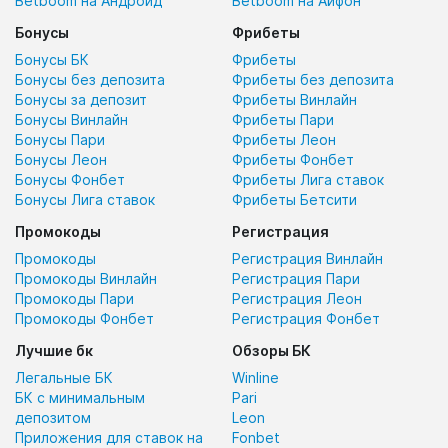
Betboom на Андроид
Betboom на Айфон
Бонусы
Фрибеты
Бонусы БК
Фрибеты
Бонусы без депозита
Фрибеты без депозита
Бонусы за депозит
Фрибеты Винлайн
Бонусы Винлайн
Фрибеты Пари
Бонусы Пари
Фрибеты Леон
Бонусы Леон
Фрибеты Фонбет
Бонусы Фонбет
Фрибеты Лига ставок
Бонусы Лига ставок
Фрибеты Бетсити
Промокоды
Регистрация
Промокоды
Регистрация Винлайн
Промокоды Винлайн
Регистрация Пари
Промокоды Пари
Регистрация Леон
Промокоды Фонбет
Регистрация Фонбет
Лучшие бк
Обзоры БК
Легальные БК
Winline
БК с минимальным
Pari
депозитом
Leon
Приложения для ставок на
Fonbet