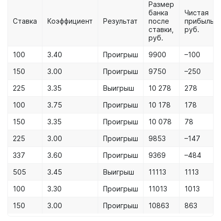
Размер
банка
Чистая
Ставка
Коэффициент
Результат
после
прибыль,
ставки,
руб.
руб.
100
3.40
Проигрыш
9900
–100
150
3.00
Проигрыш
9750
–250
225
3.35
Выигрыш
10 278
278
100
3.75
Проигрыш
10 178
178
150
3.35
Проигрыш
10 078
78
225
3.00
Проигрыш
9853
–147
337
3.60
Проигрыш
9369
–484
505
3.45
Выигрыш
11113
1113
100
3.30
Проигрыш
11013
1013
150
3.00
Проигрыш
10863
863