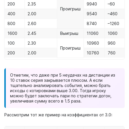
200
2.35
9940
–60
Проигрыш
400
2.00
9540
–460
800
2.60
8740
–1260
1600
2.45
Выигрыш
11060
1060
100
2.30
10960
960
Проигрыш
200
2.00
10760
760
Отметим, что даже при 5 неудачах на дистанции из
10 ставок серия закрывается плюсом. А если
тщательно анализировать события, можно брать
исходы с котировками выше 3.00. Тогда игроку
можно будет заключать пари по стратегии догон,
увеличивая сумму всего в 1.5 раза.
Рассмотрим тот же пример на коэффициентах от 3.0: