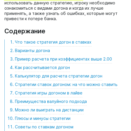
использовать данную стратегию, игроку необходимо
ознакомиться с видами догона и когда их лучше
применять, а также узнать об ошибках, которые могут
привести к потере банка.
Содержание
Что такое стратегия догон в ставках
Варианты догона
Пример расчета при коэффициентах выше 2.00
Как рассчитывается догон
Калькулятор для расчета стратегии догон
Стратегии ставок догоном: на что можно ставить
Стратегия игры догоном в лайве
Преимущества валуйного подхода
Можно ли выиграть на дистанции
Плюсы и минусы стратегии
Советы по ставкам догоном