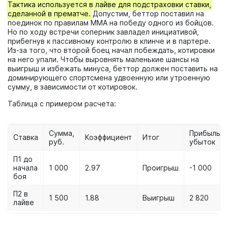
Тактика используется в лайве для подстраховки ставки,
сделанной в прематче.
Допустим, беттор поставил на
поединок по правилам ММА на победу одного из бойцов.
Но по ходу встречи соперник завладел инициативой,
прибегнув к пассивному контролю в клинче и в партере.
Из-за того, что второй боец начал побеждать, котировки
на него упали. Чтобы выровнять маленькие шансы на
выигрыш и избежать минуса, беттор должен поставить на
доминирующего спортсмена удвоенную или утроенную
сумму, в зависимости от котировок.
Таблица с примером расчета:
Сумма,
Прибыль/
Ставка
Коэффициент
Итог
руб.
убыток
П1 до
начала
1 000
2.97
Проигрыш
-1 000
боя
П2 в
1 500
1.88
Выигрыш
2 820
лайве