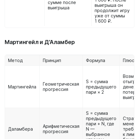
сумме после
выигрыша он
выигрыша
продолжит игру
уже от суммы
1 600 ₽.
Мартингейл и Д’Аламбер
Метод
Принцип
Формула
Плюсы
Возмо
S = сумма
отыгра
Геометрическая
Мартингейла
предыдущего
денеж
прогрессия
пари × 2
потери
выигр
S = сумма
предыдущего
Страте
пари + N, где
менее
Арифметическая
Даламбера
N —
требов
прогрессия
выбранное
к лимит