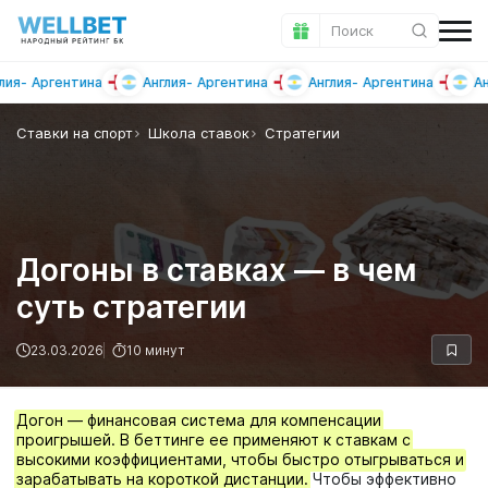
Поиск
ргентина
Англия
Аргентина
Англия
Аргентина
Англия
Ставки на спорт
Школа ставок
Стратегии
Догоны в ставках — в чем
суть стратегии
23.03.2026
10 минут
Догон — финансовая система для компенсации
проигрышей. В беттинге ее применяют к ставкам с
высокими коэффициентами, чтобы быстро отыгрываться и
зарабатывать на короткой дистанции.
Чтобы эффективно