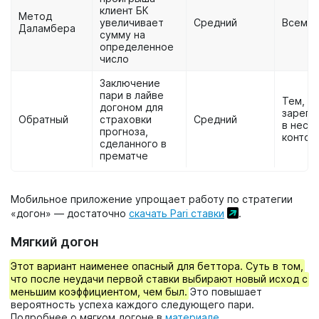
клиент БК
Метод
увеличивает
Средний
Всем и
Даламбера
сумму на
определенное
число
Заключение
пари в лайве
Тем, к
догоном для
зареги
Обратный
страховки
Средний
в неск
прогноза,
контор
сделанного в
прематче
Мобильное приложение упрощает работу по стратегии
«догон» — достаточно
скачать Pari ставки
.
Мягкий догон
Этот вариант наименее опасный для беттора. Суть в том,
что после неудачи первой ставки выбирают новый исход с
меньшим коэффициентом, чем был.
Это повышает
вероятность успеха каждого следующего пари.
Подробнее о мягком догоне в
материале
.