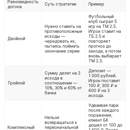
Разновидность
Суть стратегии
Пример
догона
Футбольный
клуб сыграл 5
Нужно ставить на
игр на ТМ 2.5.
противоположные
Игрок ставит на
исходы —
ТБ 2.5 и
Двойной
чередовать их,
повторяет
пытаясь поймать
прогноз до
окончание серии
захода, а потом
вновь выбирает
ТМ 2.5.
Депозит —
Сумму делят на 3
1 000 рублей.
исхода в
Игрок поставит
Тройной
соотношении —
100 ₽, 300 ₽ и
10%, 30% и 60% от
600 ₽ на 3
банка
исхода.
Удваивая пари
после каждого
поражения,
Нельзя
клиент БК
возвращаться к
дошел от 100 до
Комплексный
первоначальной
1 600 ₽. После