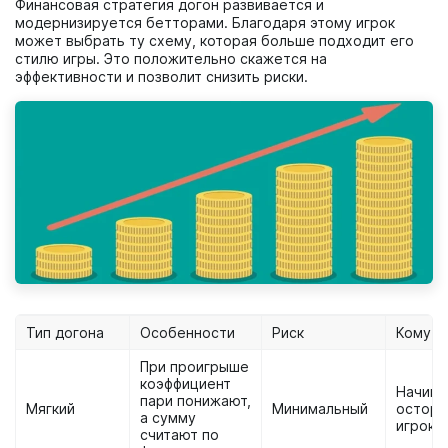
Финансовая стратегия догон развивается и
модернизируется бетторами. Благодаря этому игрок
может выбрать ту схему, которая больше подходит его
стилю игры. Это положительно скажется на
эффективности и позволит снизить риски.
Тип догона
Особенности
Риск
Кому п
При проигрыше
коэффициент
Начина
пари понижают,
Мягкий
Минимальный
остор
а сумму
игрока
считают по