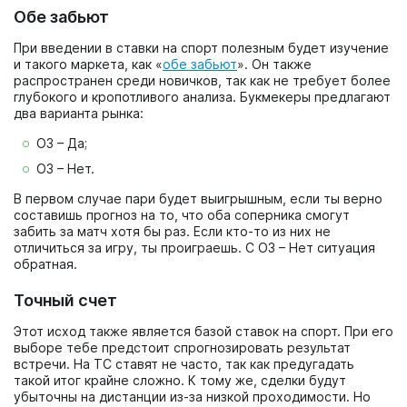
Обе забьют
При введении в ставки на спорт полезным будет изучение
и такого маркета, как «
обе забьют
». Он также
распространен среди новичков, так как не требует более
глубокого и кропотливого анализа. Букмекеры предлагают
два варианта рынка:
ОЗ – Да;
ОЗ – Нет.
В первом случае пари будет выигрышным, если ты верно
составишь прогноз на то, что оба соперника смогут
забить за матч хотя бы раз. Если кто-то из них не
отличиться за игру, ты проиграешь. С ОЗ – Нет ситуация
обратная.
Точный счет
Этот исход также является базой ставок на спорт. При его
выборе тебе предстоит спрогнозировать результат
встречи. На ТС ставят не часто, так как предугадать
такой итог крайне сложно. К тому же, сделки будут
убыточны на дистанции из-за низкой проходимости. Но