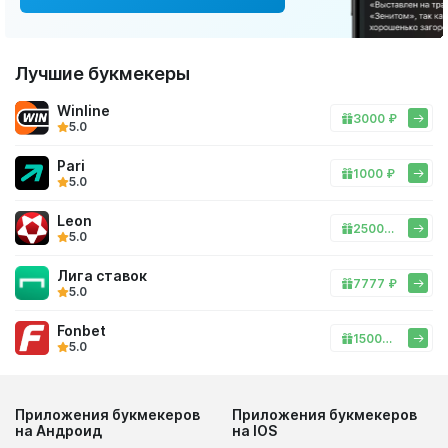
Лучшие букмекеры
Winline
3000 ₽
5.0
Pari
1000 ₽
5.0
Leon
25000 ₽
5.0
Лига ставок
7777 ₽
5.0
Fonbet
15000 ₽
5.0
Приложения букмекеров
Приложения букмекеров
на Андроид
на IOS