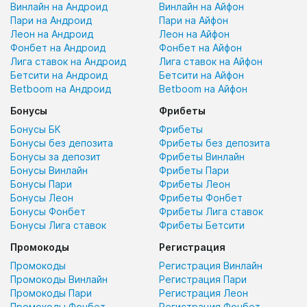
Винлайн на Андроид
Винлайн на Айфон
Пари на Андроид
Пари на Айфон
Леон на Андроид
Леон на Айфон
Фонбет на Андроид
Фонбет на Айфон
Лига ставок на Андроид
Лига ставок на Айфон
Бетсити на Андроид
Бетсити на Айфон
Betboom на Андроид
Betboom на Айфон
Бонусы
Фрибеты
Бонусы БК
Фрибеты
Бонусы без депозита
Фрибеты без депозита
Бонусы за депозит
Фрибеты Винлайн
Бонусы Винлайн
Фрибеты Пари
Бонусы Пари
Фрибеты Леон
Бонусы Леон
Фрибеты Фонбет
Бонусы Фонбет
Фрибеты Лига ставок
Бонусы Лига ставок
Фрибеты Бетсити
Промокоды
Регистрация
Промокоды
Регистрация Винлайн
Промокоды Винлайн
Регистрация Пари
Промокоды Пари
Регистрация Леон
Промокоды Фонбет
Регистрация Фонбет