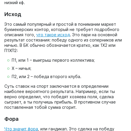
низкий кф.
Исход
Это самый популярный и простой в понимании маркет
букмекерских контор, который не требует подробного
описания того,
что такое исход
. Это пари на основной
результат состязания: победу одного из соперников или
ничью. В БК обычно обозначается кратко, как 1Х2 или
П1ХП2:
П1, или 1 – выигрыш первого коллектива;
Х – ничья;
П2, или 2 – победа второго клуба.
Суть ставок на спорт заключается в определении
наиболее вероятного результата. Например, если ты
верно определил, что победят хозяева поля, сделка
сыграет, а ты получишь прибыль. В противном случае
поставленная тобой сумма сгорит.
Фора
Что значит фора
, или гандикап. Это сделка на победу