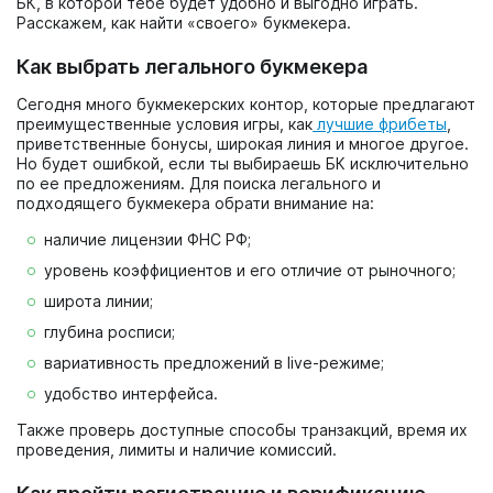
БК, в которой тебе будет удобно и выгодно играть.
Расскажем, как найти «своего» букмекера.
Как выбрать легального букмекера
Сегодня много букмекерских контор, которые предлагают
преимущественные условия игры, как
лучшие фрибеты
,
приветственные бонусы, широкая линия и многое другое.
Но будет ошибкой, если ты выбираешь БК исключительно
по ее предложениям. Для поиска легального и
подходящего букмекера обрати внимание на:
наличие лицензии ФНС РФ;
уровень коэффициентов и его отличие от рыночного;
широта линии;
глубина росписи;
вариативность предложений в live-режиме;
удобство интерфейса.
Также проверь доступные способы транзакций, время их
проведения, лимиты и наличие комиссий.