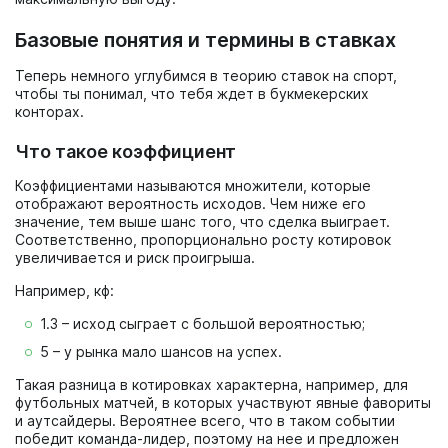
Базовые понятия и термины в ставках
Теперь немного углубимся в теорию ставок на спорт,
чтобы ты понимал, что тебя ждет в букмекерских
конторах.
Что такое коэффициент
Коэффициентами называются множители, которые
отображают вероятность исходов. Чем ниже его
значение, тем выше шанс того, что сделка выиграет.
Соответственно, пропорционально росту котировок
увеличивается и риск проигрыша.
Например, кф:
1.3 – исход сыграет с большой вероятностью;
5 – у рынка мало шансов на успех.
Такая разница в котировках характерна, например, для
футбольных матчей, в которых участвуют явные фавориты
и аутсайдеры. Вероятнее всего, что в таком событии
победит команда-лидер, поэтому на нее и предложен