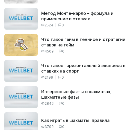
Метод Монте-карло – формула и
применение в ставках
2524
0
Что такое гейм в теннисе и стратегии
ставок на гейм
4509
0
Что такое горизонтальный экспресс в
ставках на спорт
2199
0
Интересные факты о шахматах,
шахматные фазы
2846
0
Как играть в шахматы, правила
3799
0