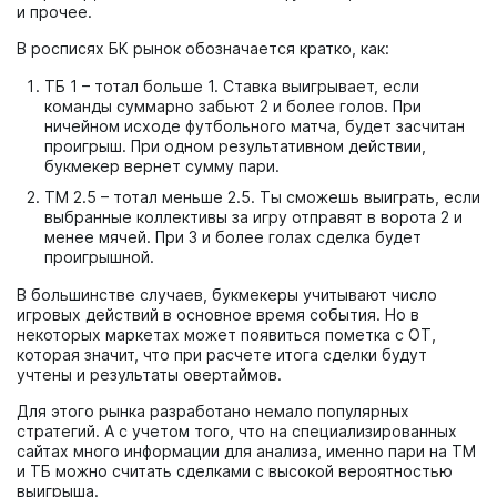
и прочее.
В росписях БК рынок обозначается кратко, как:
ТБ 1 – тотал больше 1. Ставка выигрывает, если
команды суммарно забьют 2 и более голов. При
ничейном исходе футбольного матча, будет засчитан
проигрыш. При одном результативном действии,
букмекер вернет сумму пари.
ТМ 2.5 – тотал меньше 2.5. Ты сможешь выиграть, если
выбранные коллективы за игру отправят в ворота 2 и
менее мячей. При 3 и более голах сделка будет
проигрышной.
В большинстве случаев, букмекеры учитывают число
игровых действий в основное время события. Но в
некоторых маркетах может появиться пометка с ОТ,
которая значит, что при расчете итога сделки будут
учтены и результаты овертаймов.
Для этого рынка разработано немало популярных
стратегий. А с учетом того, что на специализированных
сайтах много информации для анализа, именно пари на ТМ
и ТБ можно считать сделками с высокой вероятностью
выигрыша.