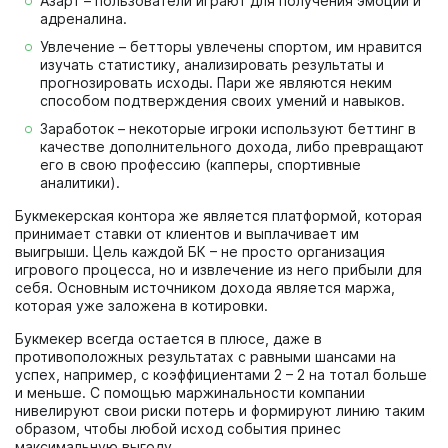
Азарт – пользователи играют для получения эмоций и
адреналина.
Увлечение – бетторы увлечены спортом, им нравится
изучать статистику, анализировать результаты и
прогнозировать исходы. Пари же являются неким
способом подтверждения своих умений и навыков.
Заработок – некоторые игроки используют беттинг в
качестве дополнительного дохода, либо превращают
его в свою профессию (капперы, спортивные
аналитики).
Букмекерская контора же является платформой, которая
принимает ставки от клиентов и выплачивает им
выигрыши. Цель каждой БК – не просто организация
игрового процесса, но и извлечение из него прибыли для
себя. Основным источником дохода является маржа,
которая уже заложена в котировки.
Букмекер всегда остается в плюсе, даже в
противоположных результатах с равными шансами на
успех, например, с коэффициентами 2 – 2 на тотал больше
и меньше. С помощью маржинальности компании
нивелируют свои риски потерь и формируют линию таким
образом, чтобы любой исход события принес
максимальную выгоду.