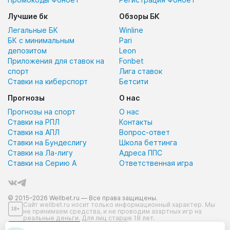
Лучшие бк
Обзоры БК
Легальные БК
Winline
БК с минимальным
Pari
депозитом
Leon
Приложения для ставок на
Fonbet
спорт
Лига ставок
Ставки на киберспорт
Бетсити
Прогнозы
О нас
Прогнозы на спорт
О нас
Ставки на РПЛ
Контакты
Ставки на АПЛ
Вопрос-ответ
Ставки на Бундеслигу
Школа беттинга
Ставки на Ла-лигу
Адреса ППС
Ставки на Серию А
Ответственная игра
© 2015–2026 Wellbet.ru — Все права защищены.
Сайт wellbet.ru носит только информационный характер. Мы
не принимаем средства, и не проводим азартных игр на
реальные деньги. Для лиц старше 18 лет.