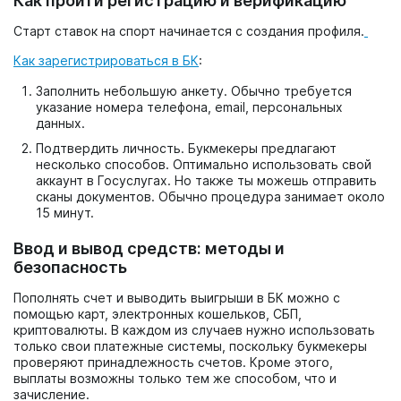
Как пройти регистрацию и верификацию
Старт ставок на спорт начинается с создания профиля.
Как зарегистрироваться в БК
:
Заполнить небольшую анкету. Обычно требуется
указание номера телефона, email, персональных
данных.
Подтвердить личность. Букмекеры предлагают
несколько способов. Оптимально использовать свой
аккаунт в Госуслугах. Но также ты можешь отправить
сканы документов. Обычно процедура занимает около
15 минут.
Ввод и вывод средств: методы и
безопасность
Пополнять счет и выводить выигрыши в БК можно с
помощью карт, электронных кошельков, СБП,
криптовалюты. В каждом из случаев нужно использовать
только свои платежные системы, поскольку букмекеры
проверяют принадлежность счетов. Кроме этого,
выплаты возможны только тем же способом, что и
зачисление.