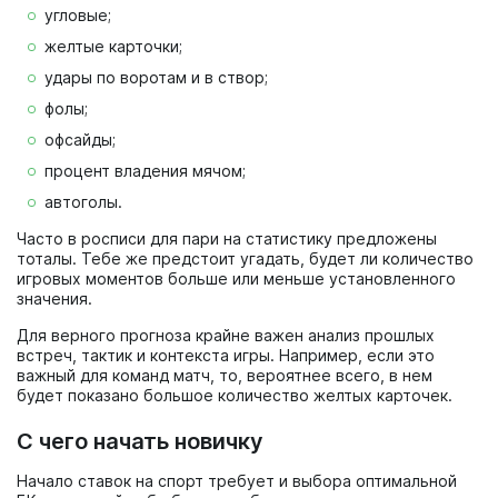
угловые;
желтые карточки;
удары по воротам и в створ;
фолы;
офсайды;
процент владения мячом;
автоголы.
Часто в росписи для пари на статистику предложены
тоталы. Тебе же предстоит угадать, будет ли количество
игровых моментов больше или меньше установленного
значения.
Для верного прогноза крайне важен анализ прошлых
встреч, тактик и контекста игры. Например, если это
важный для команд матч, то, вероятнее всего, в нем
будет показано большое количество желтых карточек.
С чего начать новичку
Начало ставок на спорт требует и выбора оптимальной