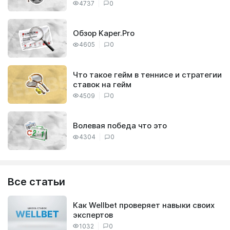
4737
0
Обзор Kaper.Pro
4605
0
Что такое гейм в теннисе и стратегии
ставок на гейм
4509
0
Волевая победа что это
4304
0
Все статьи
Как Wellbet проверяет навыки своих
экспертов
1032
0