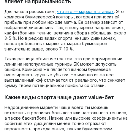
влияет на прибыльность
Для начала рассмотрим,
что это — маржа в ставках
. Это
комиссия букмекерской конторы, которая приносит ей
прибыль при любом исходе матча. Ее размер зависит от
выбранной дисциплины. Так, в популярных направлениях,
как футбол или теннис, величина сбора небольшая, около
3-5 %. Но в редких видах спорта, низших дивизионах,
невостребованных маркетах маржа букмекеров
значительно выше, около 7-10 %.
Такая разница объясняется тем, что при формировании
линии на непопулярные турниры БК может допускать
ошибки. Комиссия же является шансом букмекера
нивелировать крупные убытки. Но именно из-за нее
выставленный кэф отличается от реального, что снижает
сумму твоей потенциальной прибыли со ставки.
Какие виды спорта чаще дают value-бет
Недооцененные маркеты чаще всего ты можешь
встретить в росписях большого или настольного тенниса,
а также баскетбола. Низкие или высокие коэффициенты на
события этих дисциплин менее точно отражают
вероятность прохода рынка, так как букмекерским