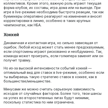
коллективов. Кроме этого, важную роль играют текущая
форма клубов, их составы, игра дома или на выезде. При
игре в live-режиме необходима быстрота реакции, так как
букмекеры оперативно реагируют на изменения и вносят
корректировки в линию, особенно в таких крупных
чемпионатах, как НБА.
Хоккей
Динамичная и контактная игра, но сильно зависящая от
ошибок. Любой исход может стать менее предсказуемым,
если спортсмены играют рискованно и необдуманно. Так,
команда может проиграть, если голкипера заменят или он
получит травму.
Но из-за высокой интенсивности событий хоккей —
оптимальный вид для ставок в live-режиме, особенно если
ты выбираешь такую стратегию ставок в хоккее, как в
большинстве/меньшинстве.
Минусами же можно считать серьезную зависимость
исходов от случайных факторов. Более того, твои шансы
на успех во второстепенных лигах будут низкими,
поскольку статистика по ним ограничена.