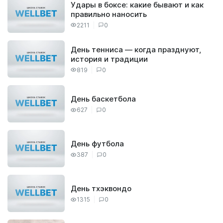
Удары в боксе: какие бывают и как
правильно наносить
2211
0
День тенниса — когда празднуют,
история и традиции
819
0
День баскетбола
627
0
День футбола
387
0
День тхэквондо
1315
0