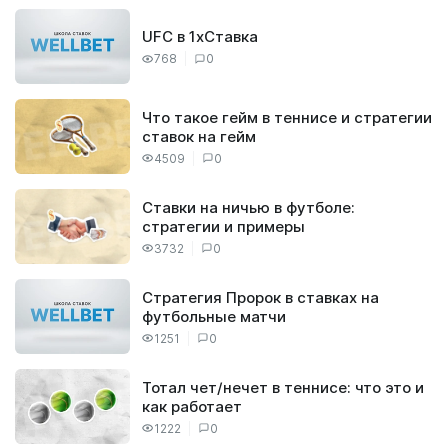
UFC в 1хСтавка
768
0
Что такое гейм в теннисе и стратегии
ставок на гейм
4509
0
Ставки на ничью в футболе:
стратегии и примеры
3732
0
Стратегия Пророк в ставках на
футбольные матчи
1251
0
Тотал чет/нечет в теннисе: что это и
как работает
1222
0