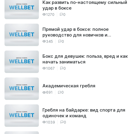
Как развить по-настоящему сильный
удар в боксе
1270
0
Прямой удар в боксе: полное
руководство для новичков и
продвинутых
345
0
Бокс для девушек: польза, вред и как
начать заниматься
1067
0
Академическая гребля
691
0
Гребля на байдарке: вид спорта для
одиночек и команд
1039
0