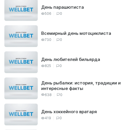
День парашютиста
506
0
Всемирный день мотоциклиста
730
0
День любителей бильярда
825
0
День рыбалки: история, традиции и
интересные факты
638
0
День хоккейного вратаря
419
0