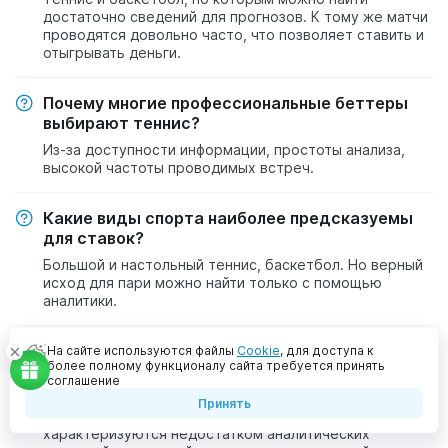
достаточно сведений для прогнозов. К тому же матчи
проводятся довольно часто, что позволяет ставить и
отыгрывать деньги.
Почему многие профессиональные беттеры
выбирают теннис?
Из-за доступности информации, простоты анализа,
высокой частоты проводимых встреч.
Какие виды спорта наиболее предсказуемы
для ставок?
Большой и настольный теннис, баскетбол. Но верный
исход для пари можно найти только с помощью
аналитики.
Существуют ли виды спорта, на которых
На сайте используются файлы
Cookie
, для доступа к
более полному функционалу сайта требуется принять
сложно выигрывать стабильно?
соглашение
К таким можно отнести хоккей, киберспорт, низшие
Принять
дивизионы футбола. Перечисленные варианты
характеризуются недостатком аналитических