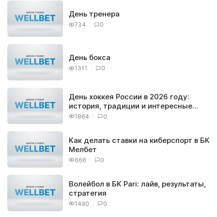
День тренера
734
0
День бокса
1311
0
День хоккея России в 2026 году:
история, традиции и интересные
факты
1864
0
Как делать ставки на киберспорт в БК
Мелбет
666
0
Волейбол в БК Pari: лайв, результаты,
стратегия
1490
0