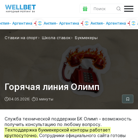
Поиск
я
Аргентина
Англия
Аргентина
Англия
Аргентина
Англ
Ставки на спорт
Школа ставок
Букмекеры
Горячая линия Олимп
04.05.2026
3 минуты
Служба технической поддержки БК Олимп – возможность
получить консультацию по любому вопросу.
Техподдержка букмекерской конторы работает
круглосуточно.
Сотрудники официального сайта готовы