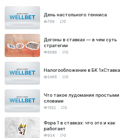
День настольного тенниса
799
0
Догоны в ставках — в чем суть
стратегии
6586
0
Налогообложение в БК 1хСтавка
2466
0
Что такое лудомания простыми
словами
1552
0
Фора 1 в ставках: что это и как
работает
934
0