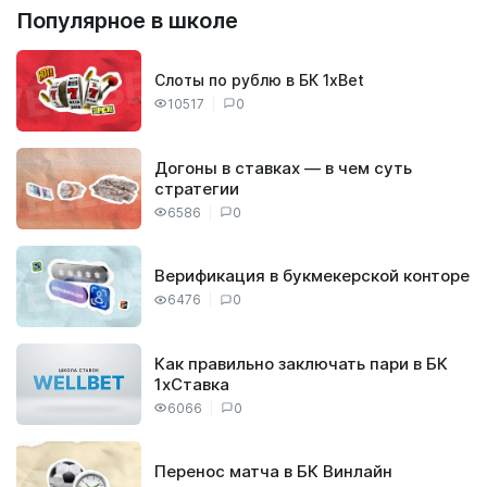
Популярное в школе
Слоты по рублю в БК 1xBet
10517
0
Догоны в ставках — в чем суть
стратегии
6586
0
Верификация в букмекерской конторе
6476
0
Как правильно заключать пари в БК
1хСтавка
6066
0
Перенос матча в БК Винлайн