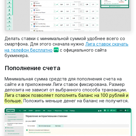
Делать ставки с минимальной суммой удобнее всего со
смартфона. Для этого сначала нужно
Лига ставок скачать
на телефон бесплатно
с официального сайта
букмекера.
Пополнение счета
Минимальная сумма средств для пополнения счета на
сайте и в приложении Лиги ставок фиксирована. Размер
депозита не зависит от выбранного способа транзакции.
Лига ставок позволяет пополнять баланс на 100 рублей и
больше.
Положить меньше денег на баланс не получится.