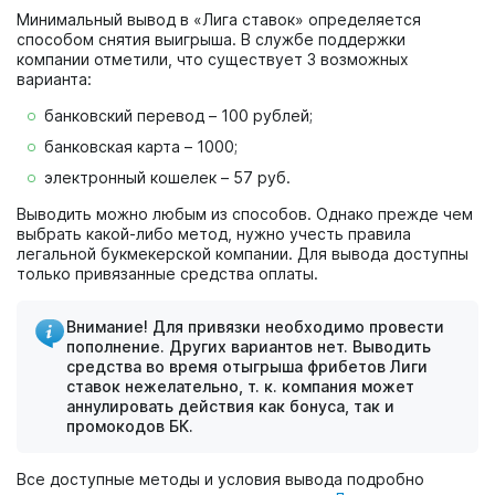
Минимальный вывод в «Лига ставок» определяется
способом снятия выигрыша. В службе поддержки
компании отметили, что существует 3 возможных
варианта:
банковский перевод – 100 рублей;
банковская карта – 1000;
электронный кошелек – 57 руб.
Выводить можно любым из способов. Однако прежде чем
выбрать какой-либо метод, нужно учесть правила
легальной букмекерской компании. Для вывода доступны
только привязанные средства оплаты.
Внимание! Для привязки необходимо провести
пополнение. Других вариантов нет. Выводить
средства во время отыгрыша фрибетов Лиги
ставок нежелательно, т. к. компания может
аннулировать действия как бонуса, так и
промокодов БК.
Все доступные методы и условия вывода подробно