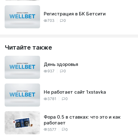
Регистрация в БК Бетсити
703
0
Читайте также
День здоровья
937
0
Не работает сайт 1xstavka
3781
0
Фора 0.5 в ставках: что это и как
работает
3577
0