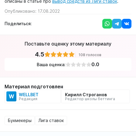
описаны в статье про
вывод средств из Лиги ставок
.
Опубликовано: 17.08.2022
Поделиться:
Поставьте оценку этому материалу
4.5
108 голосов
0.0
Ваша оценка:
Материал подготовлен
WELLBET
Кирилл Строганов
W
Редакция
Редактор школы беттинга
Букмекеры
Лига ставок