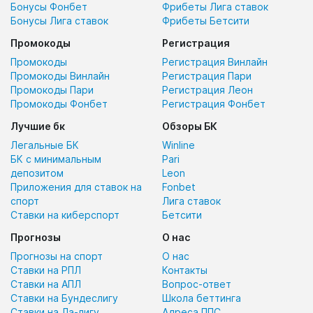
Бонусы Фонбет
Фрибеты Лига ставок
Бонусы Лига ставок
Фрибеты Бетсити
Промокоды
Регистрация
Промокоды
Регистрация Винлайн
Промокоды Винлайн
Регистрация Пари
Промокоды Пари
Регистрация Леон
Промокоды Фонбет
Регистрация Фонбет
Лучшие бк
Обзоры БК
Легальные БК
Winline
БК с минимальным
Pari
депозитом
Leon
Приложения для ставок на
Fonbet
спорт
Лига ставок
Ставки на киберспорт
Бетсити
Прогнозы
О нас
Прогнозы на спорт
О нас
Ставки на РПЛ
Контакты
Ставки на АПЛ
Вопрос-ответ
Ставки на Бундеслигу
Школа беттинга
Ставки на Ла-лигу
Адреса ППС