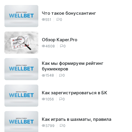
Что такое бонусхантинг
551
0
Обзор Kaper.Pro
4608
0
Как мы формируем рейтинг
букмекеров
1548
0
Как зарегистрироваться в БК
1056
0
Как играть в шахматы, правила
3799
0