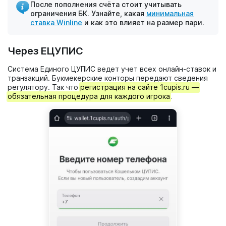
После пополнения счёта стоит учитывать
ограничения БК. Узнайте, какая
минимальная
ставка Winline
и как это влияет на размер пари.
Через ЕЦУПИС
Система Единого ЦУПИС ведет учет всех онлайн-ставок и
транзакций. Букмекерские конторы передают сведения
регулятору. Так что
регистрация на сайте 1cupis.ru —
обязательная процедура для каждого игрока
.