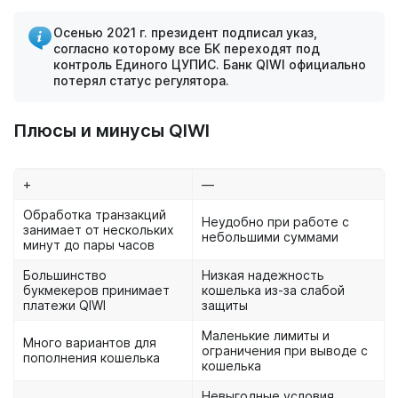
Осенью 2021 г. президент подписал указ,
согласно которому все БК переходят под
контроль Единого ЦУПИС. Банк QIWI официально
потерял статус регулятора.
Плюсы и минусы QIWI
+
—
Обработка транзакций
Неудобно при работе с
занимает от нескольких
небольшими суммами
минут до пары часов
Большинство
Низкая надежность
букмекеров принимает
кошелька из-за слабой
платежи QIWI
защиты
Маленькие лимиты и
Много вариантов для
ограничения при выводе с
пополнения кошелька
кошелька
Невыгодные условия