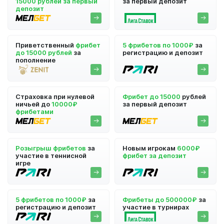
15000 рублей за первый
за первый депозит
депозит
Приветственный
фрибет
5 фрибетов по 1000₽
за
до 15000 рублей
за
регистрацию и депозит
пополнение
Страховка при нулевой
Фрибет до 15000
рублей
ничьей до
10000₽
за первый депозит
фрибетами
Розыгрыш фрибетов
за
Новым игрокам
6000₽
участие в теннисной
фрибет за депозит
игре
5 фрибетов по 1000₽
за
Фрибеты до 500000₽
за
регистрацию и депозит
участие в турнирах