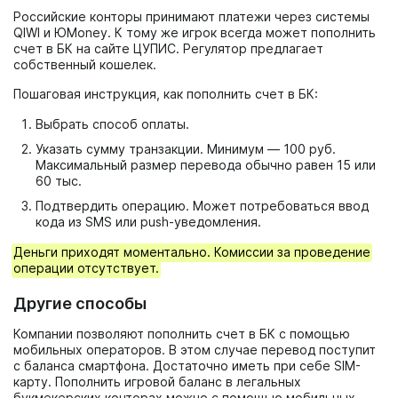
Российские конторы принимают платежи через системы
QIWI и ЮMoney. К тому же игрок всегда может пополнить
счет в БК на сайте ЦУПИС. Регулятор предлагает
собственный кошелек.
Пошаговая инструкция, как пополнить счет в БК:
Выбрать способ оплаты.
Указать сумму транзакции. Минимум — 100 руб.
Максимальный размер перевода обычно равен 15 или
60 тыс.
Подтвердить операцию. Может потребоваться ввод
кода из SMS или push-уведомления.
Деньги приходят моментально. Комиссии за проведение
операции отсутствует.
Другие способы
Компании позволяют пополнить счет в БК с помощью
мобильных операторов. В этом случае перевод поступит
с баланса смартфона. Достаточно иметь при себе SIM-
карту. Пополнить игровой баланс в легальных
букмекерских конторах можно с помощью мобильных