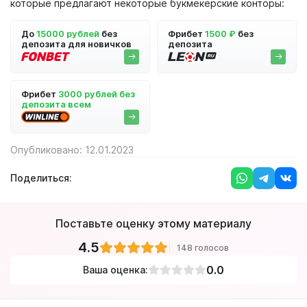
которые предлагают некоторые букмекерские конторы:
До
15000 рублей
без
Фрибет
1500 ₽
без
депозита для новичков
депозита
Фрибет
3000 рублей без
депозита всем
Опубликовано: 12.01.2023
Поделиться:
Поставьте оценку этому материалу
4.5
148 голосов
0.0
Ваша оценка: