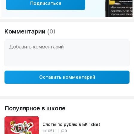
Подписаться
Комментарии
(0)
Оставить комментарий
Популярное в школе
Слоты по рублю в БК 1xBet
10511
0