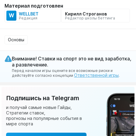
Материал подготовлен
WELLBET
Кирилл Строганов
W
Редакция
Редактор школы беттинга
Основы
Внимание! Ставки на спорт это не вид заработка,
а развлечение.
Перед началом игры оцените все возможные риски и
Ответственной игры
действуйте согласно концепции
.
Подпишись на Telegram
и получай самые новые Гайды,
Стратегии ставок,
прогнозы на популярные события в
мире спорта