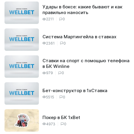
Удары в боксе: какие бывают и как
правильно наносить
2211
0
Система Мартингейла в ставках
2361
0
Ставки на спорт с помощью телефона
в БК Winline
979
0
Бет-конструктор в 1хСтавка
5515
0
Покер в БК 1xBet
4973
0