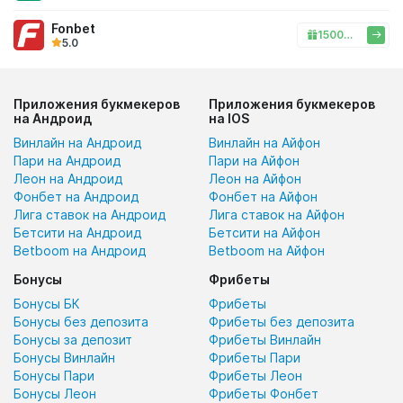
Fonbet
15000 ₽
5.0
Приложения букмекеров
Приложения букмекеров
на Андроид
на IOS
Винлайн на Андроид
Винлайн на Айфон
Пари на Андроид
Пари на Айфон
Леон на Андроид
Леон на Айфон
Фонбет на Андроид
Фонбет на Айфон
Лига ставок на Андроид
Лига ставок на Айфон
Бетсити на Андроид
Бетсити на Айфон
Betboom на Андроид
Betboom на Айфон
Бонусы
Фрибеты
Бонусы БК
Фрибеты
Бонусы без депозита
Фрибеты без депозита
Бонусы за депозит
Фрибеты Винлайн
Бонусы Винлайн
Фрибеты Пари
Бонусы Пари
Фрибеты Леон
Бонусы Леон
Фрибеты Фонбет