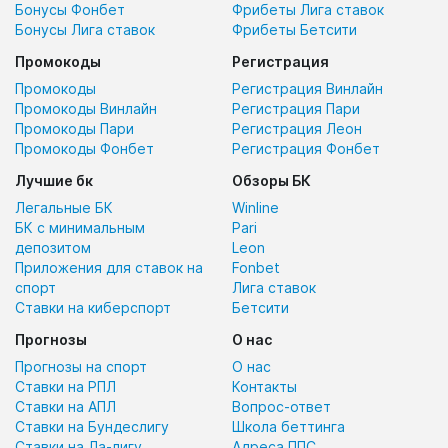
Бонусы Фонбет
Фрибеты Лига ставок
Бонусы Лига ставок
Фрибеты Бетсити
Промокоды
Регистрация
Промокоды
Регистрация Винлайн
Промокоды Винлайн
Регистрация Пари
Промокоды Пари
Регистрация Леон
Промокоды Фонбет
Регистрация Фонбет
Лучшие бк
Обзоры БК
Легальные БК
Winline
БК с минимальным
Pari
депозитом
Leon
Приложения для ставок на
Fonbet
спорт
Лига ставок
Ставки на киберспорт
Бетсити
Прогнозы
О нас
Прогнозы на спорт
О нас
Ставки на РПЛ
Контакты
Ставки на АПЛ
Вопрос-ответ
Ставки на Бундеслигу
Школа беттинга
Ставки на Ла-лигу
Адреса ППС