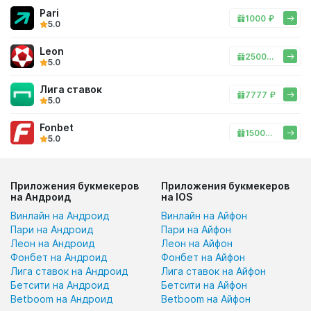
Pari
1000 ₽
5.0
Leon
25000 ₽
5.0
Лига ставок
7777 ₽
5.0
Fonbet
15000 ₽
5.0
Приложения букмекеров
Приложения букмекеров
на Андроид
на IOS
Винлайн на Андроид
Винлайн на Айфон
Пари на Андроид
Пари на Айфон
Леон на Андроид
Леон на Айфон
Фонбет на Андроид
Фонбет на Айфон
Лига ставок на Андроид
Лига ставок на Айфон
Бетсити на Андроид
Бетсити на Айфон
Betboom на Андроид
Betboom на Айфон