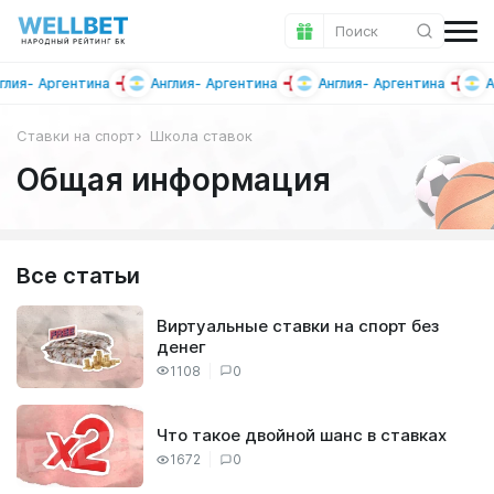
Поиск
лия
Аргентина
Англия
Аргентина
Англия
Аргентина
А
Ставки на спорт
Школа ставок
Общая информация
Все статьи
Виртуальные ставки на спорт без
денег
1108
0
Что такое двойной шанс в ставках
1672
0