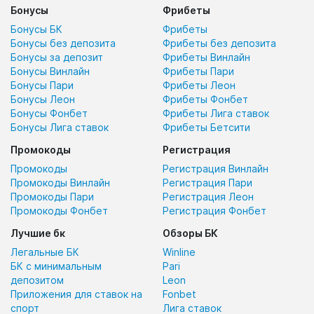
Бонусы
Фрибеты
Бонусы БК
Фрибеты
Бонусы без депозита
Фрибеты без депозита
Бонусы за депозит
Фрибеты Винлайн
Бонусы Винлайн
Фрибеты Пари
Бонусы Пари
Фрибеты Леон
Бонусы Леон
Фрибеты Фонбет
Бонусы Фонбет
Фрибеты Лига ставок
Бонусы Лига ставок
Фрибеты Бетсити
Промокоды
Регистрация
Промокоды
Регистрация Винлайн
Промокоды Винлайн
Регистрация Пари
Промокоды Пари
Регистрация Леон
Промокоды Фонбет
Регистрация Фонбет
Лучшие бк
Обзоры БК
Легальные БК
Winline
БК с минимальным
Pari
депозитом
Leon
Приложения для ставок на
Fonbet
спорт
Лига ставок