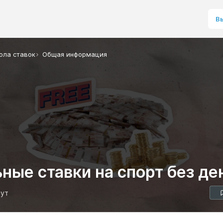
В
ола ставок
Общая информация
ные ставки на спорт без де
нут