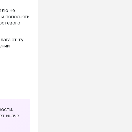
елю не
 и пополнять
гостевого
длагают ту
ении
ности.
ет иначе