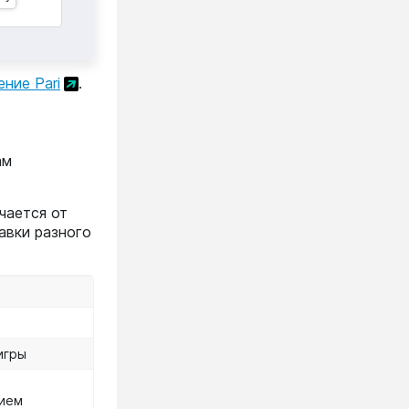
ние Pari
.
ам
чается от
авки разного
игры
вием