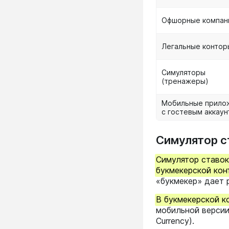
Офшорные компан
Легальные контор
Симуляторы
(тренажеры)
Мобильные прило
с гостевым аккау
Симулятор ст
Симулятор ставок
букмекерской кон
«букмекер» дает 
В букмекерской к
мобильной версии
Currency).