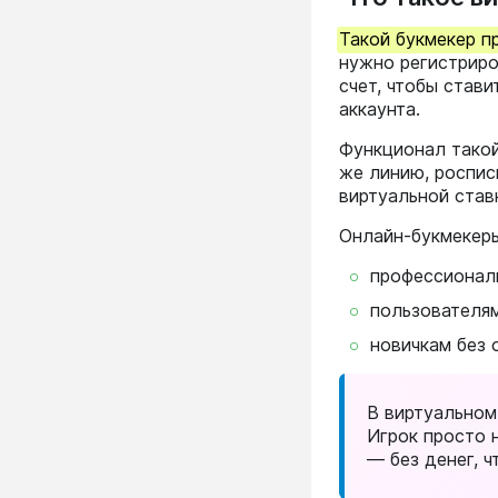
BetBoom
Такой букмекер п
Леон
нужно регистриро
счет, чтобы стави
Марафон
аккаунта.
Фонбет
Функционал такой
же линию, роспис
Олимп
виртуальной став
Zenit
Онлайн-букмекеры
Балтбет
профессиональ
пользователям
Tennisi
новичкам без 
1хСтавка
В виртуальном 
Игрок просто 
— без денег, 