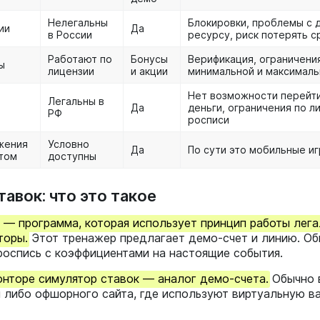
Нелегальны
Блокировки, проблемы с 
ии
Да
в России
ресурсу, риск потерять 
Работают по
Бонусы
Верификация, ограничени
ы
лицензии
и акции
минимальной и максимал
Нет возможности перейти
Легальны в
Да
деньги, ограничения по ли
РФ
росписи
жения
Условно
Да
По сути это мобильные и
нтом
доступны
авок: что это такое
 — программа, которая использует принцип работы лег
торы.
Этот тренажер предлагает демо-счет и линию. Об
роспись с коэффициентами на настоящие события.
онторе симулятор ставок — аналог демо-счета.
Обычно 
 либо офшорного сайта, где используют виртуальную вал