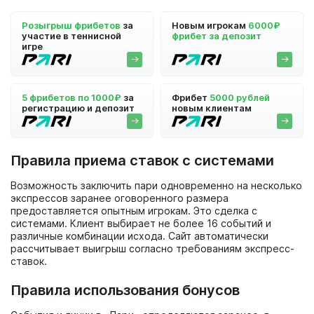
Розыгрыш фрибетов
за
Новым игрокам
6000₽
участие в теннисной
фрибет за депозит
игре
5 фрибетов по 1000₽
за
Фрибет
5000 рублей
регистрацию и депозит
новым клиентам
Правила приема ставок с системами
Возможность заключить пари одновременно на несколько
экспрессов заранее оговоренного размера
предоставляется опытным игрокам. Это сделка с
системами. Клиент выбирает не более 16 событий и
различные комбинации исхода. Сайт автоматически
рассчитывает выигрыш согласно требованиям экспресс-
ставок.
Правила использования бонусов