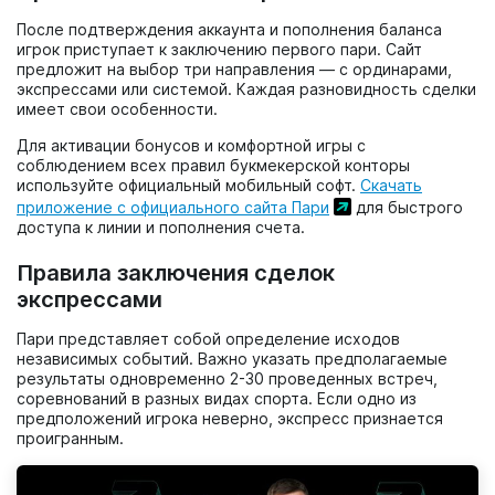
После подтверждения аккаунта и пополнения баланса
игрок приступает к заключению первого пари. Сайт
предложит на выбор три направления — с ординарами,
экспрессами или системой. Каждая разновидность сделки
имеет свои особенности.
Для активации бонусов и комфортной игры с
соблюдением всех правил букмекерской конторы
используйте официальный мобильный софт.
Скачать
приложение с официального сайта Пари
для быстрого
доступа к линии и пополнения счета.
Правила заключения сделок
экспрессами
Пари представляет собой определение исходов
независимых событий. Важно указать предполагаемые
результаты одновременно 2-30 проведенных встреч,
соревнований в разных видах спорта. Если одно из
предположений игрока неверно, экспресс признается
проигранным.