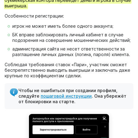
букмекерская контора переведет деньги игрока в случае
выигрыша.
Особенности регистрации:
игрок не может иметь более одного аккаунта;
БК вправе заблокировать личный кабинет в случае
подозрения на совершение мошеннических действий;
администрация сайта не несет ответственности за
разглашение личных данных (логина, пароля) клиента.
Соблюдая требования ставок «Пари», участник сможет
беспрепятственно выводить выигрыши и заключать даже
крупные по коэффициентам сделки.
Чтобы не ошибиться при создании профиля,
следуйте
пошаговой инструкции
. Она убережёт
от блокировки на старте.