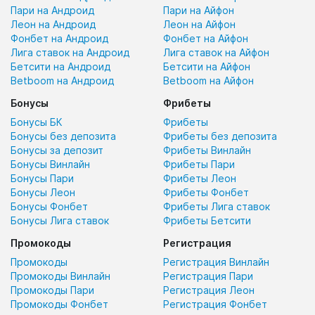
Пари на Андроид
Пари на Айфон
Леон на Андроид
Леон на Айфон
Фонбет на Андроид
Фонбет на Айфон
Лига ставок на Андроид
Лига ставок на Айфон
Бетсити на Андроид
Бетсити на Айфон
Betboom на Андроид
Betboom на Айфон
Бонусы
Фрибеты
Бонусы БК
Фрибеты
Бонусы без депозита
Фрибеты без депозита
Бонусы за депозит
Фрибеты Винлайн
Бонусы Винлайн
Фрибеты Пари
Бонусы Пари
Фрибеты Леон
Бонусы Леон
Фрибеты Фонбет
Бонусы Фонбет
Фрибеты Лига ставок
Бонусы Лига ставок
Фрибеты Бетсити
Промокоды
Регистрация
Промокоды
Регистрация Винлайн
Промокоды Винлайн
Регистрация Пари
Промокоды Пари
Регистрация Леон
Промокоды Фонбет
Регистрация Фонбет