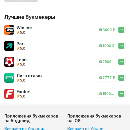
Лучшие букмекеры
Winline
3000 ₽
5.0
Pari
1000 ₽
5.0
Leon
25000 ₽
5.0
Лига ставок
7777 ₽
5.0
Fonbet
15000 ₽
5.0
Приложения букмекеров
Приложения букмекеров
на Андроид
на IOS
Винлайн на Андроид
Винлайн на Айфон