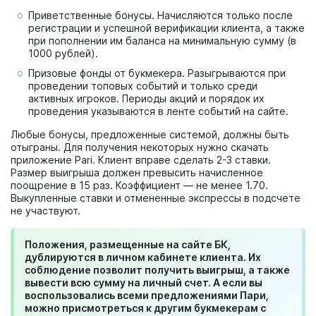
Приветственные бонусы. Начисляются только после
регистрации и успешной верификации клиента, а также
при пополнении им баланса на минимальную сумму (в
1000 рублей).
Призовые фонды от букмекера. Разыгрываются при
проведении топовых событий и только среди
активных игроков. Периоды акций и порядок их
проведения указываются в ленте событий на сайте.
Любые бонусы, предложенные системой, должны быть
отыграны. Для получения некоторых нужно скачать
приложение Pari. Клиент вправе сделать 2-3 ставки.
Размер выигрыша должен превысить начисленное
поощрение в 15 раз. Коэффициент — не менее 1.70.
Выкупленные ставки и отмененные экспрессы в подсчете
не участвуют.
Положения, размещенные на сайте БК,
дублируются в личном кабинете клиента. Их
соблюдение позволит получить выигрыш, а также
вывести всю сумму на личный счет. А если вы
воспользовались всеми предложениями Пари,
можно присмотреться к другим букмекерам с