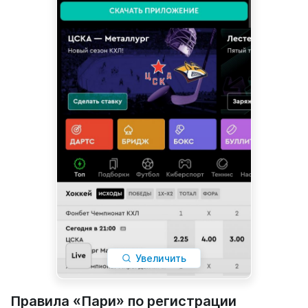
Правила «Пари» по регистрации