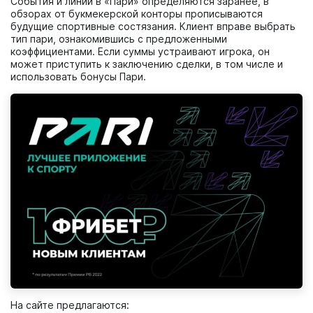
События и линии в «Пари» определяются заранее, в
обзорах от букмекерской конторы прописываются
будущие спортивные состязания. Клиент вправе выбрать
тип пари, ознакомившись с предложенными
коэффициентами. Если суммы устраивают игрока, он
может приступить к заключению сделки, в том числе и
использовать бонусы Пари.
На сайте предлагаются: