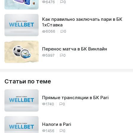
6476
0
Как правильно заключать пари в БК
1хСтавка
6066
0
Перенос матча в БК Винлайн
5997
0
Статьи по теме
Прямые трансляции в БК Pari
1740
0
Налоги в Pari
1456
0