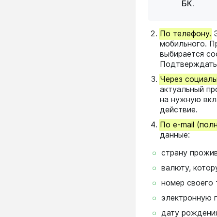
БК.
По телефону.
Э
мобильного. П
выбирается со
Подтверждать
Через социаль
актуальный пр
на нужную вкл
действие.
По e-mail (полн
данные:
страну прожив
валюту, котор
номер своего 
электронную п
дату рождени