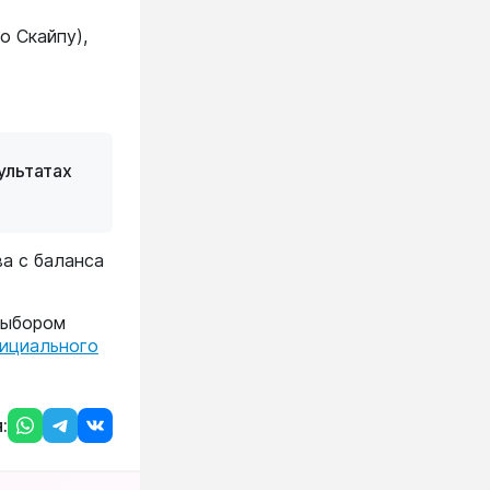
о Скайпу),
ультатах
а с баланса
 выбором
фициального
: