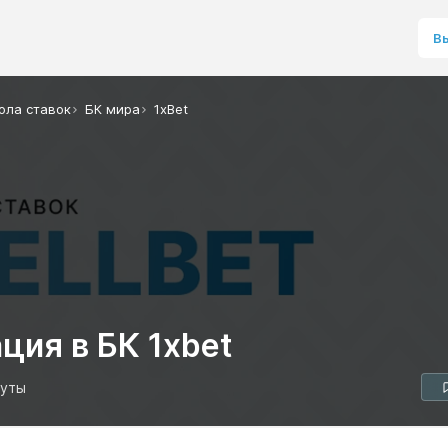
В
ола ставок
БК мира
1xBet
ция в БК 1xbet
нуты