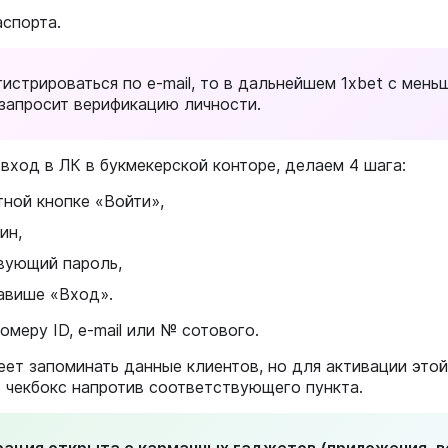
аспорта.
истрироваться по e-mail, то в дальнейшем 1xbet с мень
запросит верификацию личности.
вход в ЛК в букмекерской конторе, делаем 4 шага:
ной кнопке «Войти»,
ин,
вующий пароль,
авише «Вход».
меру ID, e-mail или № сотового.
еет запоминать данные клиентов, но для активации это
 чекбокс напротив соответствующего пункта.