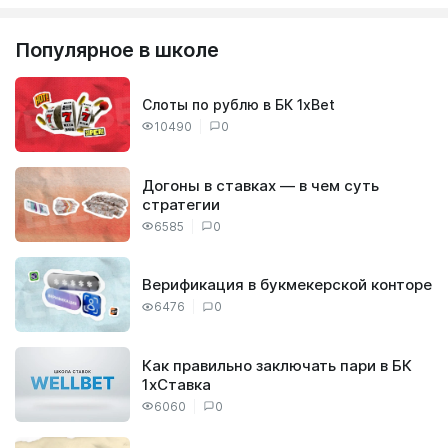
Популярное в школе
Слоты по рублю в БК 1xBet
10490
0
Догоны в ставках — в чем суть
стратегии
6585
0
Верификация в букмекерской конторе
6476
0
Как правильно заключать пари в БК
1хСтавка
6060
0