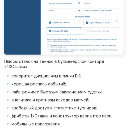
Плюсы ставок на теннис в букмекерской конторе
«1ХСтавка»:
приоритет дисциплины в линии БК;
хорошая роспись событий;
лайв-режим с быстрым заключением сделки;
аналитика и прогнозы исходов матчей;
свободный доступ к статистике турниров;
фрибеты 1хСтавка и конструктор вариантов пари;
мобильные приложения;