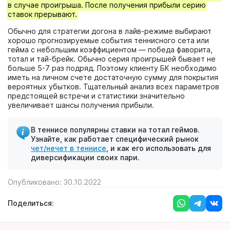
в случае проигрыша. После получения прибыли серию
ставок прерывают.
Обычно для стратегии догона в лайв-режиме выбирают
хорошо прогнозируемые события теннисного сета или
гейма с небольшим коэффициентом — победа фаворита,
тотал и тай-брейк. Обычно серия проигрышей бывает не
больше 5-7 раз подряд. Поэтому клиенту БК необходимо
иметь на личном счете достаточную сумму для покрытия
вероятных убытков. Тщательный анализ всех параметров
предстоящей встречи и статистики значительно
увеличивает шансы получения прибыли.
В теннисе популярны ставки на тотал геймов.
Узнайте, как работает специфический рынок
чет/нечет в теннисе
, и как его использовать для
диверсификации своих пари.
Опубликовано: 30.10.2022
Поделиться: