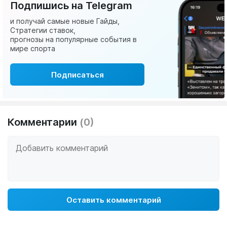
Подпишись на Telegram
и получай самые новые Гайды,
Стратегии ставок,
прогнозы на популярные события в
мире спорта
Подписаться
Комментарии
(0)
Оставить комментарий