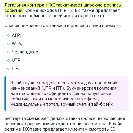
Легальная контора «1ХСтавка»имеет широкую роспись
событий.
Кроме исходов П1 и П2, БК также предлагает
тотал больше/меньше всей игры и одного сета.
Список чемпионатов тенниса в росписи линии прематч:
ATP;
WTA;
Челленджер;
UTR;
ITF.
В лайв лучше представлены матчи двух последних
наименований (UTR и ITF). Букмекерская компания
дает хорошие коэффициенты как на популярные
события, так и на менее известные: фора,
индивидуальный тотал, точный счет и тай-брейк.
Беттер также может делать ставки онлайн, включающие
несколько различных исходов теннисного матча. В лайв-
режиме 1ХСтавка предлагает клиентам смотреть 3D-