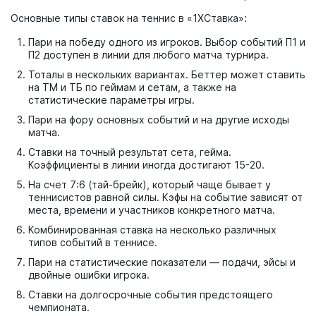
Основные типы ставок на теннис в «1ХСтавка»:
Пари на победу одного из игроков. Выбор событий П1 и
П2 доступен в линии для любого матча турнира.
Тоталы в нескольких вариантах. Беттер может ставить
на ТМ и ТБ по геймам и сетам, а также на
статистические параметры игры.
Пари на фору основных событий и на другие исходы
матча.
Ставки на точный результат сета, гейма.
Коэффициенты в линии иногда достигают 15-20.
На счет 7:6 (тай-брейк), который чаще бывает у
теннисистов равной силы. Кэфы на событие зависят от
места, времени и участников конкретного матча.
Комбинированная ставка на несколько различных
типов событий в теннисе.
Пари на статистические показатели — подачи, эйсы и
двойные ошибки игрока.
Ставки на долгосрочные события предстоящего
чемпионата.