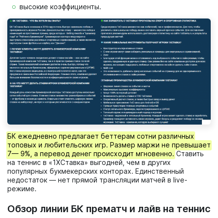
высокие коэффициенты.
БК ежедневно предлагает беттерам сотни различных
топовых и любительских игр. Размер маржи не превышает
7— 9%, а перевод денег происходит мгновенно.
Ставить
на теннис в «1ХСтавка» выгодней, чем в других
популярных букмекерских конторах. Единственный
недостаток — нет прямой трансляции матчей в live-
режиме.
Обзор линии БК прематч и лайв на теннис