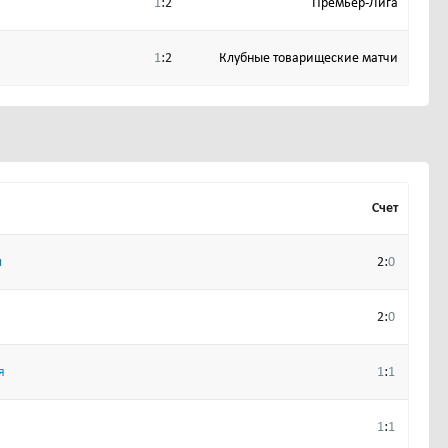
:
Премьер-Лига
1
2
:
Клубные товарищеские матчи
1
2
Счет
:
л
2
0
:
2
0
:
я
1
1
:
1
1