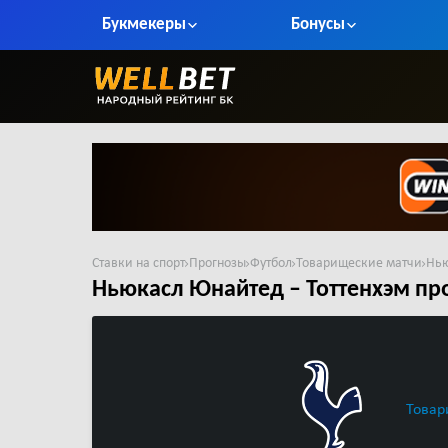
Букмекеры
Бонусы
Ставки на спорт
Прогнозы
Футбол
Товарищеские матчи
Нью
Ньюкасл Юнайтед – Тоттенхэм прог
Товар