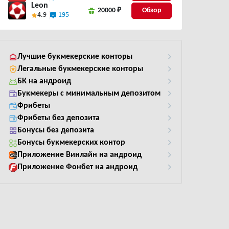
Leon
20000 ₽
4.9
195
Лучшие букмекерские конторы
Легальные букмекерские конторы
БК на андроид
Букмекеры с минимальным депозитом
Фрибеты
Фрибеты без депозита
Бонусы без депозита
Бонусы букмекерских контор
Приложение Винлайн на андроид
Приложение Фонбет на андроид