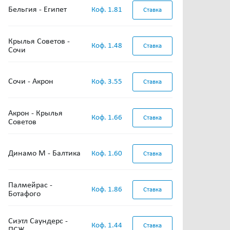
Бельгия - Египет
Коф. 1.81
Ставка
Крылья Советов -
Коф. 1.48
Ставка
Сочи
Сочи - Акрон
Коф. 3.55
Ставка
Акрон - Крылья
Коф. 1.66
Ставка
Советов
Динамо М - Балтика
Коф. 1.60
Ставка
Палмейрас -
Коф. 1.86
Ставка
Ботафого
Сиэтл Саундерс -
Коф. 1.44
Ставка
ПСЖ