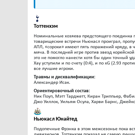
Тоттенхэм
Номинальные хозяева предстоящего поединка по
товарищеские встречи Ньюкасл проиграл, пропус
АПЛ, «сороки» имеют пять поражений кряду, в 
мяча. В последней игре против звезд корейско
это не помогло нанести хотя бы один точный уд
Хау уступили и по счету (0:4), и по xG (2.93 про
все лучшие игроки.
Травмы и дисквалификации:
Александер Исак.
Ориентировочный состав:
Ник Поуп, Мэтт Тарджетт, Киран Триппьер, Фаб
Джо Уиллок, Уильям Осула, Харви Барнс, Джейк
Ньюкасл Юнайтед
Подопечные Фрэнка в этом межсезонье пока вс
дивизионов. Тоттенхэм показал не самую лучшую 