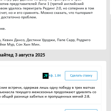
против представителей Лиги 1 (третий английский
ом удалось переиграть Рединг 2:0, но соперник в том
чет, но и его сравнять. Можно сказать, что «шпорам»
 достаточно проблем.
нке.
, Кевин Дансо, Дестини Удоджи, Папе Сарр, Родриго
йки Мур, Сон Хын Мин.
айтед 3 августа 2025
Кф. 1.84
Сделать ставку
кие встречи, одержав лишь одну победу в трех матчах
 Ньюкасла текущего межсезонья продолжают удивлять со
ри общей разнице забитых и пропущенных мячей 2:8.