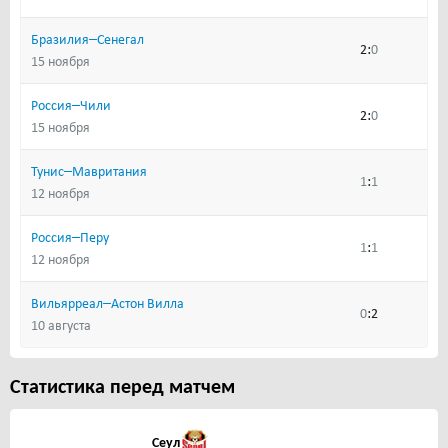
–
Бразилия
Сенегал
:
2
0
15 ноября
–
Россия
Чили
:
2
0
15 ноября
–
Тунис
Мавритания
:
1
1
12 ноября
–
Россия
Перу
:
1
1
12 ноября
–
Вильярреал
Астон Вилла
:
0
2
10 августа
Статистика перед матчем
Сеул