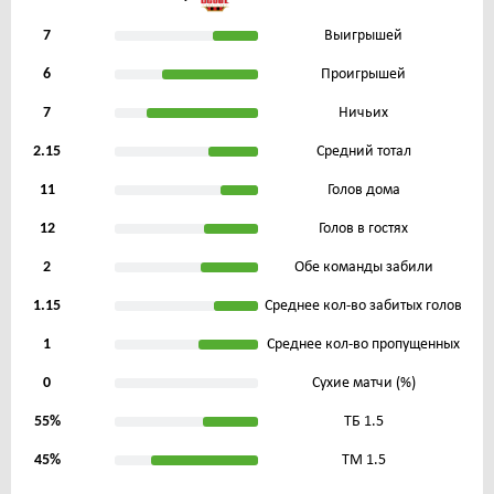
7
Выигрышей
6
Проигрышей
7
Ничьих
2.15
Средний тотал
11
Голов дома
12
Голов в гостях
2
Обе команды забили
1.15
Среднее кол-во забитых голов
1
Среднее кол-во пропущенных
0
Сухие матчи (%)
55%
ТБ 1.5
45%
ТМ 1.5