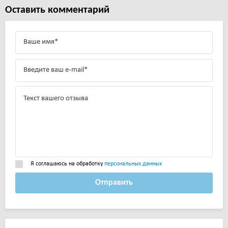
Оставить комментарий
Я соглашаюсь на обработку
персональных данных
Отправить