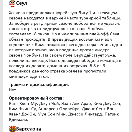
Сеул
Хозяева представляют корейскую Лигу 1 и в текущем
сезоне находятся в верхней части турнирной таблицы.
За победу в регулярном сезоне побороться не удастся,
так как отрыв от лидирующего в гонке Чонбука
составляет 18 очков. Но в чемпионшип плей-офф Сеул
обязан проходить. В предыдущих восьми матчах у
подопечных Кима числится всего два поражения, одно
из которых произошло в поединке против лидера
сезона Чонбука. На своем поле Сеул действует хуже,
нежели на выезде. Всего дважды победила команда в
последних девяти домашних встречах. В 8 из 9
поединков данного отрезка хозяева пропустили
минимум один гол.
Травмы и дисквалификации:
Нет.
Ориентировочный состав:
Канг Хьен-Му, Джун Чой, Язан Аль-Араб, Ким Джу Сон,
Ким Чжин-Су, Андерсон Оливейра, Джонг Сенг-Вон,
Хванг До-Юн, Мун Сон Мин, Джесси Лингард, Патрик
Кдимала.
Барселона