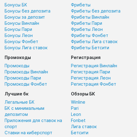
Бонусы БК
Фрибеты
Бонусы без депозита
Фрибеты без депозита
Бонусы за депозит
Фрибеты Винлайн
Бонусы Винлайн
Фрибеты Пари
Бонусы Пари
Фрибеты Леон
Бонусы Леон
Фрибеты Фонбет
Бонусы Фонбет
Фрибеты Лига ставок
Бонусы Лига ставок
Фрибеты Бетсити
Промокоды
Регистрация
Промокоды
Регистрация Винлайн
Промокоды Винлайн
Регистрация Пари
Промокоды Пари
Регистрация Леон
Промокоды Фонбет
Регистрация Фонбет
Лучшие бк
Обзоры БК
Легальные БК
Winline
БК с минимальным
Pari
депозитом
Leon
Приложения для ставок на
Fonbet
спорт
Лига ставок
Ставки на киберспорт
Бетсити