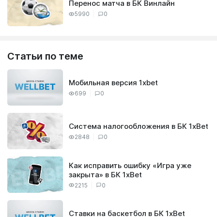
Перенос матча в БК Винлайн
5990
0
Статьи по теме
Мобильная версия 1xbet
699
0
Система налогообложения в БК 1xBet
2848
0
Как исправить ошибку «Игра уже
закрыта» в БК 1xBet
2215
0
Ставки на баскетбол в БК 1xBet