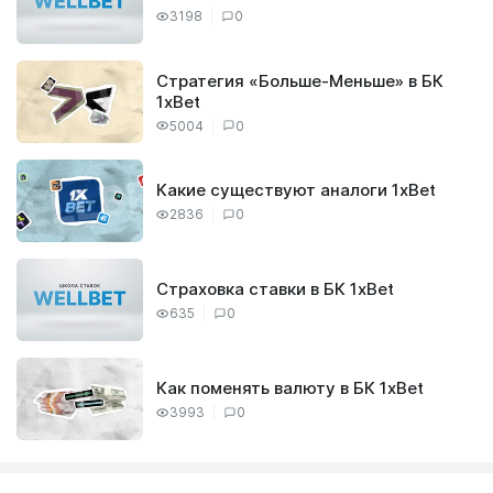
3198
0
Стратегия «Больше-Меньше» в БК
1xBet
5004
0
Какие существуют аналоги 1xBet
2836
0
Страховка ставки в БК 1xBet
635
0
Как поменять валюту в БК 1xBet
3993
0