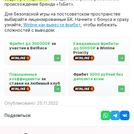
происхождение бренда «1хБет».
Для безопасной игры на постсоветском пространстве
выбирайте лицензированные БК. Начните с бонуса и сразу
узнайте,
Winline как вывести фрибет
, чтобы избежать
сложностей с выводом:
Фрибет до 300000₽
за
Ежедневные фрибеты
участие в BetRace
до 50000₽
в Winline
Priority
Повышенные
Фрибет
3000 рублей без
коэффициенты
за
депозита всем
ставки на любимый клуб
Опубликовано: 25.11.2022
Поделиться: