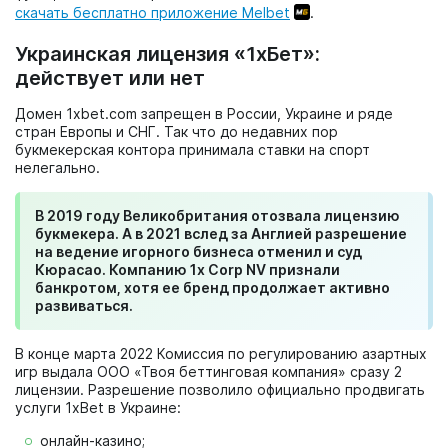
скачать бесплатно приложение Melbet
.
Украинская лицензия «1хБет»:
действует или нет
Домен 1xbet.com запрещен в России, Украине и ряде
стран Европы и СНГ. Так что до недавних пор
букмекерская контора принимала ставки на спорт
нелегально.
В 2019 году Великобритания отозвала лицензию
букмекера. А в 2021 вслед за Англией разрешение
на ведение игорного бизнеса отменил и суд
Кюрасао. Компанию 1x Corp NV признали
банкротом, хотя ее бренд продолжает активно
развиваться.
В конце марта 2022 Комиссия по регулированию азартных
игр выдала ООО «Твоя беттинговая компания» сразу 2
лицензии. Разрешение позволило официально продвигать
услуги 1xBet в Украине:
онлайн-казино;