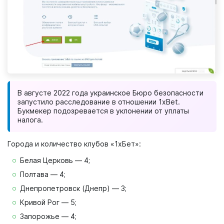
В августе 2022 года украинское Бюро безопасности
запустило расследование в отношении 1xBet.
Букмекер подозревается в уклонении от уплаты
налога.
Города и количество клубов «1хБет»:
Белая Церковь — 4;
Полтава — 4;
Днепропетровск (Днепр) — 3;
Кривой Рог — 5;
Запорожье — 4;