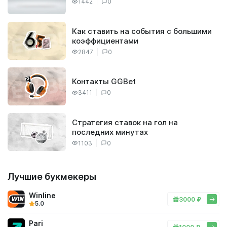
1442
0
Как ставить на события с большими
коэффициентами
2847
0
Контакты GGBet
3411
0
Стратегия ставок на гол на
последних минутах
1103
0
Лучшие букмекеры
Winline
3000 ₽
5.0
Pari