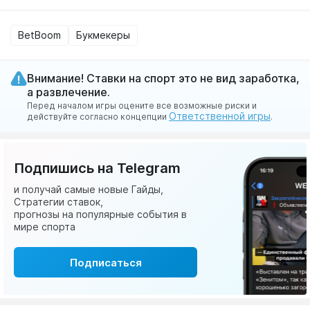
BetBoom
Букмекеры
Внимание! Ставки на спорт это не вид заработка,
а развлечение.
Перед началом игры оцените все возможные риски и
Ответственной игры
действуйте согласно концепции
.
Подпишись на Telegram
и получай самые новые Гайды,
Стратегии ставок,
прогнозы на популярные события в
мире спорта
Подписаться