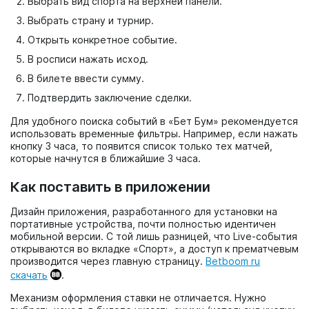
Выбрать вид спорта на верхней панели.
Выбрать страну и турнир.
Открыть конкретное событие.
В росписи нажать исход.
В билете ввести сумму.
Подтвердить заключение сделки.
Для удобного поиска событий в «Бет Бум» рекомендуется
использовать временные фильтры. Например, если нажать
кнопку 3 часа, то появится список только тех матчей,
которые начнутся в ближайшие 3 часа.
Как поставить в приложении
Дизайн приложения, разработанного для установки на
портативные устройства, почти полностью идентичен
мобильной версии. С той лишь разницей, что Live-события
открываются во вкладке «Спорт», а доступ к прематчевым
производится через главную страницу.
Betboom ru
скачать
.
Механизм оформления ставки не отличается. Нужно