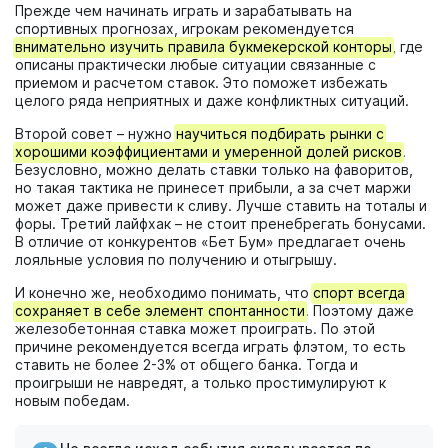
Прежде чем начинать играть и зарабатывать на
спортивных прогнозах, игрокам рекомендуется
внимательно изучить правила букмекерской конторы
, где
описаны практически любые ситуации связанные с
приемом и расчетом ставок. Это поможет избежать
целого ряда неприятных и даже конфликтных ситуаций.
Второй совет – нужно
научиться подбирать рынки с
хорошими коэффициентами и умеренной долей рисков
.
Безусловно, можно делать ставки только на фаворитов,
но такая тактика не принесет прибыли, а за счет маржи
может даже привести к сливу. Лучше ставить на тоталы и
форы. Третий лайфхак – не стоит пренебрегать бонусами.
В отличие от конкурентов «Бет Бум» предлагает очень
лояльные условия по получению и отыгрышу.
И конечно же, необходимо понимать, что
спорт всегда
сохраняет в себе элемент спонтанности
. Поэтому даже
железобетонная ставка может проиграть. По этой
причине рекомендуется всегда играть флэтом, то есть
ставить не более 2-3% от общего банка. Тогда и
проигрыши не навредят, а только простимулируют к
новым победам.