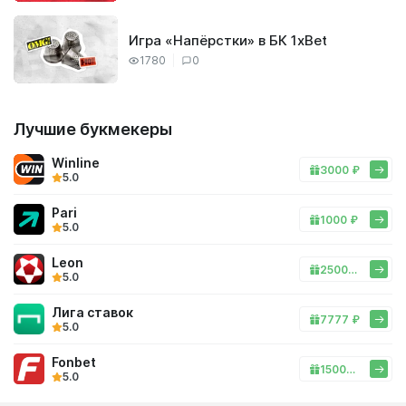
Игра «Напёрстки» в БК 1xBet
1780
0
Лучшие букмекеры
Winline
3000 ₽
5.0
Pari
1000 ₽
5.0
Leon
25000 ₽
5.0
Лига ставок
7777 ₽
5.0
Fonbet
15000 ₽
5.0