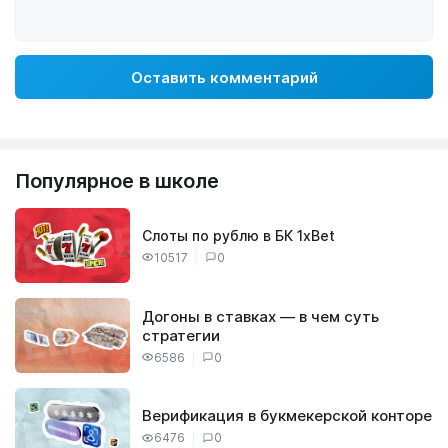
Оставить комментарий
Популярное в школе
Слоты по рублю в БК 1xBet
10517
0
Догоны в ставках — в чем суть
стратегии
6586
0
Верификация в букмекерской конторе
6476
0