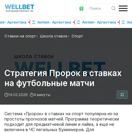
Поиск
Аргентина
Англия
Аргентина
Англия
Аргентина
Англия
Ставки на спорт
Школа ставок
Спорт
Стратегия Пророк в ставках
на футбольные матчи
19.02.2026
4 минуты
Система «Пророк» в ставках на спорт популярна из-за
простоты прогнозов матчей. Программа теоретически
подходит для предматчевой линии и лайва, а еще не
включена в ЧС легальных букмекеров. Для