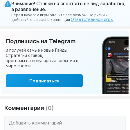
Внимание! Ставки на спорт это не вид заработка,
а развлечение.
Перед началом игры оцените все возможные риски и
Ответственной игры
действуйте согласно концепции
.
Подпишись на Telegram
и получай самые новые Гайды,
Стратегии ставок,
прогнозы на популярные события в
мире спорта
Подписаться
Комментарии
(0)