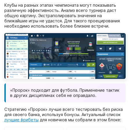
Клубы на разных этапах чемпионата могут показывать
различную эффективность. Анализ всего турнира даст
общую картину. Экстраполировать значения на
ближайшие игры не удастся. Для такого проецирования
необходимо использовать более близкие встречи.
«Пророк» подходит для футбола. Применение тактик
в других дисциплинах себя не оправдало.
Стратегию «Пророк» лучше всего тестировать без риска
для своего банка, используя бонусы. Актуальный список
лучшие фрибеты
для новичков мы собрали в этом блоке: