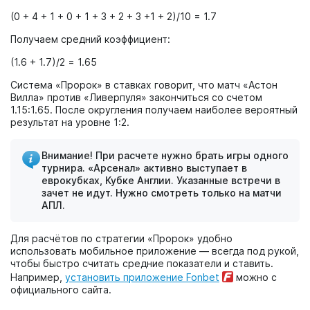
(0 + 4 + 1 + 0 + 1 + 3 + 2 + 3 +1 + 2)/10 = 1.7
Получаем средний коэффициент:
(1.6 + 1.7)/2 = 1.65
Система «Пророк» в ставках говорит, что матч «Астон
Вилла» против «Ливерпуля» закончиться со счетом
1.15:1.65. После округления получаем наиболее вероятный
результат на уровне 1:2.
Внимание! При расчете нужно брать игры одного
турнира. «Арсенал» активно выступает в
еврокубках, Кубке Англии. Указанные встречи в
зачет не идут. Нужно смотреть только на матчи
АПЛ.
Для расчётов по стратегии «Пророк» удобно
использовать мобильное приложение — всегда под рукой,
чтобы быстро считать средние показатели и ставить.
Например,
установить приложение Fonbet
можно с
официального сайта.