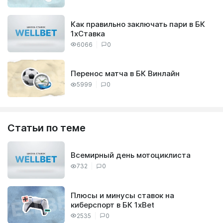
Как правильно заключать пари в БК
1хСтавка
6066
0
Перенос матча в БК Винлайн
5999
0
Статьи по теме
Всемирный день мотоциклиста
732
0
Плюсы и минусы ставок на
киберспорт в БК 1xBet
2535
0