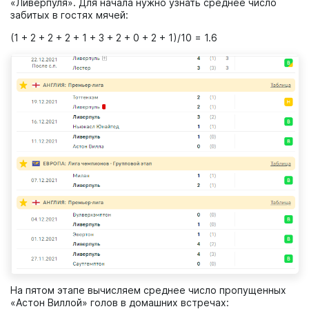
«Ливерпуля». Для начала нужно узнать среднее число
забитых в гостях мячей:
(1 + 2 + 2 + 2 + 1 + 3 + 2 + 0 + 2 + 1)/10 = 1.6
На пятом этапе вычисляем среднее число пропущенных
«Астон Виллой» голов в домашних встречах: