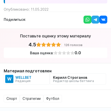
Опубликовано: 11.05.2022
Поделиться:
Поставьте оценку этому материалу
4.5
126 голосов
0.0
Ваша оценка:
Материал подготовлен
WELLBET
Кирилл Строганов
W
Редакция
Редактор школы беттинга
Спорт
Стратегии
Футбол