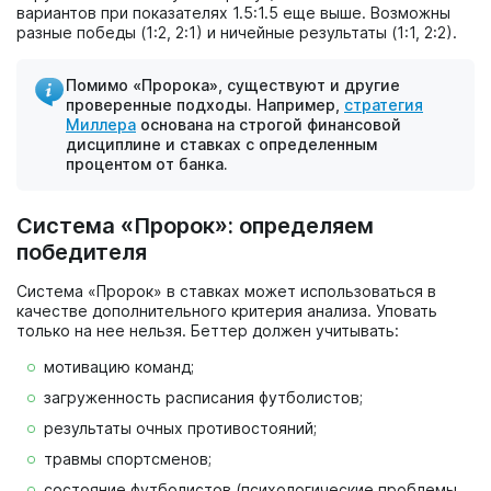
вариантов при показателях 1.5:1.5 еще выше. Возможны
разные победы (1:2, 2:1) и ничейные результаты (1:1, 2:2).
Помимо «Пророка», существуют и другие
проверенные подходы. Например,
стратегия
Миллера
основана на строгой финансовой
дисциплине и ставках с определенным
процентом от банка.
Система «Пророк»: определяем
победителя
Система «Пророк» в ставках может использоваться в
качестве дополнительного критерия анализа. Уповать
только на нее нельзя. Беттер должен учитывать:
мотивацию команд;
загруженность расписания футболистов;
результаты очных противостояний;
травмы спортсменов;
состояние футболистов (психологические проблемы