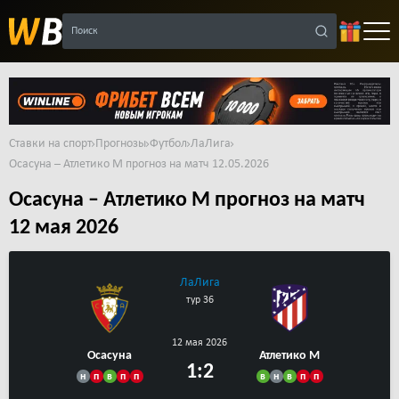
Поиск
Ставки на спорт
Прогнозы
Футбол
ЛаЛига
Осасуна – Атлетико М прогноз на матч 12.05.2026
Осасуна – Атлетико М прогноз на матч
12 мая 2026
ЛаЛига
тур 36
12 мая 2026
Осасуна
Атлетико М
1:2
н
п
в
п
п
в
н
в
п
п