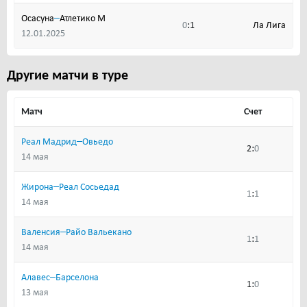
–
Осасуна
Атлетико М
:
Ла Лига
0
1
12.01.2025
Другие матчи в туре
Матч
Счет
–
Реал Мадрид
Овьедо
:
2
0
14 мая
–
Жирона
Реал Сосьедад
:
1
1
14 мая
–
Валенсия
Райо Вальекано
:
1
1
14 мая
–
Алавес
Барселона
:
1
0
13 мая