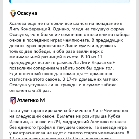
Осасуна
Хозяева еще не потеряли все шансы на попадание в
Лигу Конференций. Однако, глядя на текущую форму
Осасуны, есть большие сомнения относительно набора
очков в последних играх чемпионата. В предыдущих
десяти турах подопечные Лиши сумели одержать
только две победы, и оба раза взяли верх с
минимальной разницей в счете. В 10 из 11
предыдущих встреч в рамках Ла Лиги «красные»
позволили соперникам забить хотя бы один гол.
Единственный плюс для команды — домашняя
статистика этого сезона. В 17-ти домашних матчах
Осасуна уступила лишь трижды и в сумме забила
оппонентам 29 раз.
Атлетико М
Гости уже гарантировали себе место в Лиге Чемпионов
на следующий сезон. Вылетев из розыгрыша Кубка
Испании, а также из ЛЧ, мадридский Атлетико остался
без единого трофея в текущем сезоне. На выезде игра
у «матрасников» не идет с самого старта чемпионата. В
17-ти гостевых поединках Ла Лиги подопечные