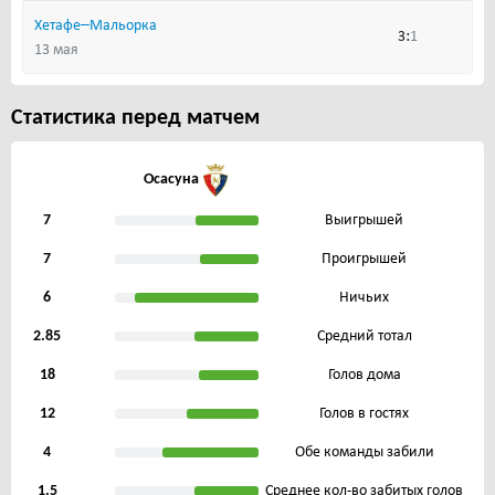
–
Хетафе
Мальорка
:
3
1
13 мая
Статистика перед матчем
Осасуна
7
Выигрышей
7
Проигрышей
6
Ничьих
2.85
Средний тотал
18
Голов дома
12
Голов в гостях
4
Обе команды забили
1.5
Среднее кол-во забитых голов