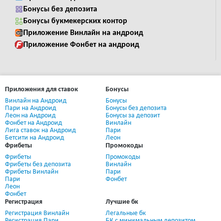
Бонусы без депозита
Бонусы букмекерских контор
Приложение Винлайн на андроид
Приложение Фонбет на андроид
Приложения для ставок
Бонусы
Винлайн на Андроид
Бонусы
Пари на Андроид
Бонусы без депозита
Леон на Андроид
Бонусы за депозит
Фонбет на Андроид
Винлайн
Лига ставок на Андроид
Пари
Бетсити на Андроид
Леон
Фрибеты
Промокоды
Фрибеты
Промокоды
Фрибеты без депозита
Винлайн
Фрибеты Винлайн
Пари
Пари
Фонбет
Леон
Фонбет
Регистрация
Лучшие бк
Регистрация Винлайн
Легальные бк
Регистрация Пари
БК с минимальным депозитом