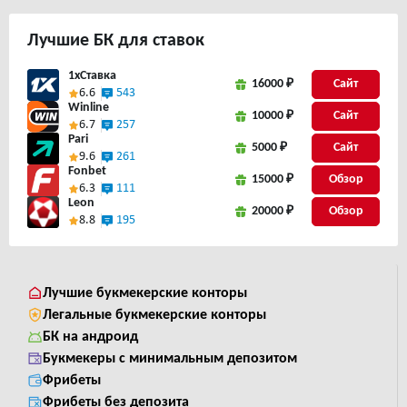
Лучшие
БК для ставок
1xСтавка
16000 ₽
Сайт
6.6
543
Winline
10000 ₽
Сайт
6.7
257
Pari
5000 ₽
Сайт
9.6
261
Fonbet
15000 ₽
6.3
111
Leon
20000 ₽
8.8
195
Лучшие букмекерские конторы
Легальные букмекерские конторы
БК на андроид
Букмекеры с минимальным депозитом
Фрибеты
Фрибеты без депозита