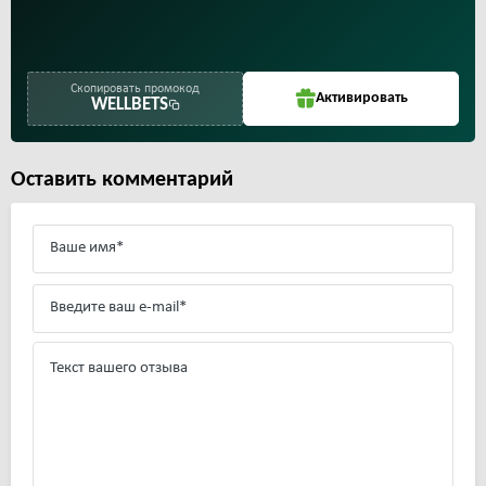
Скопировать промокод
Активировать
WELLBETS
Оставить комментарий