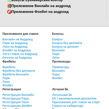
Бонусы букмекерских контор
Приложение Винлайн на андроид
Приложение Фонбет на андроид
Приложения для ставок
Бонусы
Винлайн на Андроид
Бонусы
Пари на Андроид
Бонусы без депозита
Леон на Андроид
Бонусы за депозит
Фонбет на Андроид
Винлайн
Лига ставок на Андроид
Пари
Бетсити на Андроид
Леон
Фрибеты
Промокоды
Фрибеты
Промокоды
Фрибеты без депозита
Винлайн
Фрибеты Винлайн
Пари
Пари
Фонбет
Леон
Фонбет
Регистрация
Лучшие бк
Регистрация Винлайн
Легальные бк
Регистрация Пари
БК с минимальным депозитом
Регистрация Леон
Приложения для ставок на спорт
Регистрация Фонбет
Ставки на киберспорт