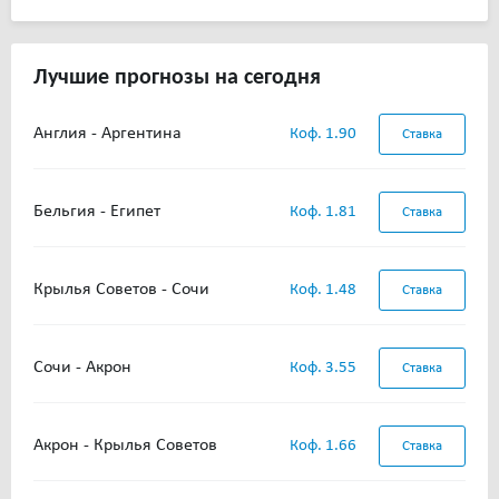
Лучшие прогнозы на сегодня
Англия - Аргентина
Коф. 1.90
Ставка
Бельгия - Египет
Коф. 1.81
Ставка
Крылья Советов - Сочи
Коф. 1.48
Ставка
Сочи - Акрон
Коф. 3.55
Ставка
Акрон - Крылья Советов
Коф. 1.66
Ставка