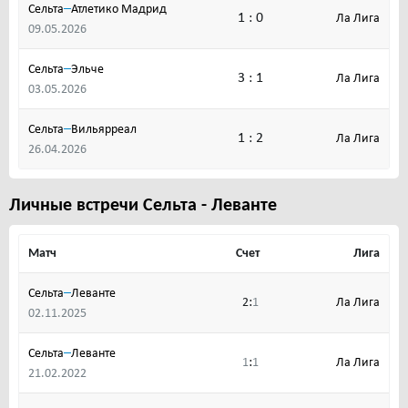
–
Сельта
Атлетико Мадрид
1 : 0
Ла Лига
09.05.2026
–
Сельта
Эльче
3 : 1
Ла Лига
03.05.2026
–
Сельта
Вильярреал
1 : 2
Ла Лига
26.04.2026
Личные встречи Сельта - Леванте
Матч
Счет
Лига
–
Сельта
Леванте
:
Ла Лига
2
1
02.11.2025
–
Сельта
Леванте
:
Ла Лига
1
1
21.02.2022