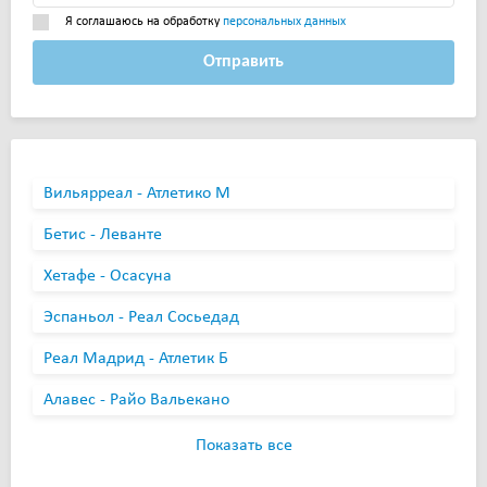
Я соглашаюсь на обработку
персональных данных
Отправить
Вильярреал - Атлетико М
Бетис - Леванте
Хетафе - Осасуна
Эспаньол - Реал Сосьедад
Реал Мадрид - Атлетик Б
Алавес - Райо Вальекано
Показать все