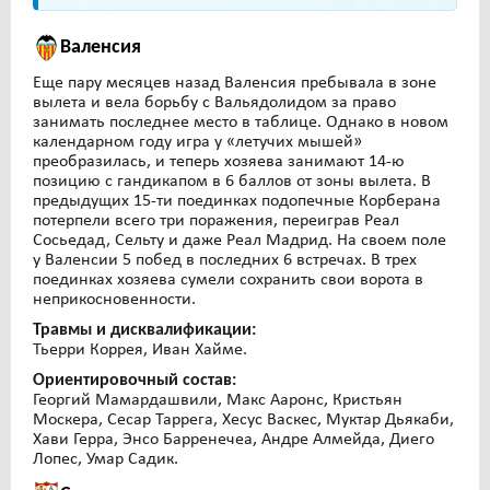
Валенсия
Еще пару месяцев назад Валенсия пребывала в зоне
вылета и вела борьбу с Вальядолидом за право
занимать последнее место в таблице. Однако в новом
календарном году игра у «летучих мышей»
преобразилась, и теперь хозяева занимают 14-ю
позицию с гандикапом в 6 баллов от зоны вылета. В
предыдущих 15-ти поединках подопечные Корберана
потерпели всего три поражения, переиграв Реал
Сосьедад, Сельту и даже Реал Мадрид. На своем поле
у Валенсии 5 побед в последних 6 встречах. В трех
поединках хозяева сумели сохранить свои ворота в
неприкосновенности.
Травмы и дисквалификации:
Тьерри Коррея, Иван Хайме.
Ориентировочный состав:
Георгий Мамардашвили, Макс Ааронс, Кристьян
Москера, Сесар Таррега, Хесус Васкес, Муктар Дьякаби,
Хави Герра, Энсо Барренечеа, Андре Алмейда, Диего
Лопес, Умар Садик.