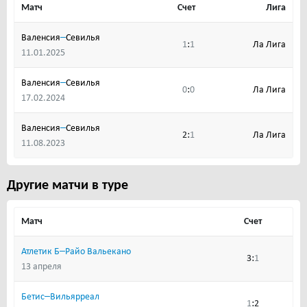
Матч
Счет
Лига
–
Валенсия
Cевилья
:
Ла Лига
1
1
11.01.2025
–
Валенсия
Cевилья
:
Ла Лига
0
0
17.02.2024
–
Валенсия
Cевилья
:
Ла Лига
2
1
11.08.2023
Другие матчи в туре
Матч
Счет
–
Атлетик Б
Райо Вальекано
:
3
1
13 апреля
–
Бетис
Вильярреал
:
1
2