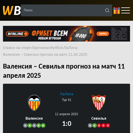
Поиск
Ставки на спорт
Прогнозы
Футбол
ЛаЛига
Валенсия – Севилья прогноз на матч 11.04.2025
Валенсия – Севилья прогноз на матч 11
апреля 2025
ЛаЛига
Тур 31
11 апреля 2025
Валенсия
Cевилья
1:0
н
в
н
в
в
н
в
п
п
п