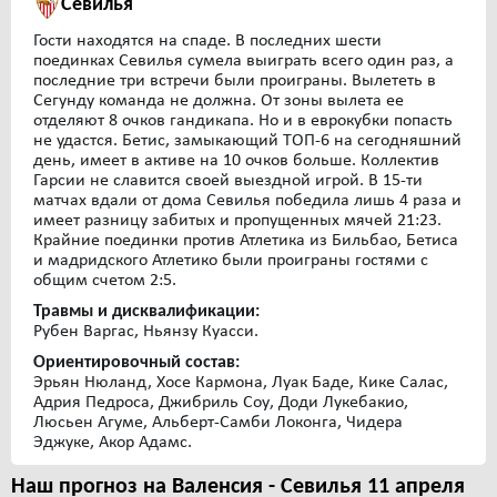
Cевилья
Гости находятся на спаде. В последних шести
поединках Севилья сумела выиграть всего один раз, а
последние три встречи были проиграны. Вылететь в
Сегунду команда не должна. От зоны вылета ее
отделяют 8 очков гандикапа. Но и в еврокубки попасть
не удастся. Бетис, замыкающий ТОП-6 на сегодняшний
день, имеет в активе на 10 очков больше. Коллектив
Гарсии не славится своей выездной игрой. В 15-ти
матчах вдали от дома Севилья победила лишь 4 раза и
имеет разницу забитых и пропущенных мячей 21:23.
Крайние поединки против Атлетика из Бильбао, Бетиса
и мадридского Атлетико были проиграны гостями с
общим счетом 2:5.
Травмы и дисквалификации:
Рубен Варгас, Ньянзу Куасси.
Ориентировочный состав:
Эрьян Нюланд, Хосе Кармона, Луак Баде, Кике Салас,
Адрия Педроса, Джибриль Соу, Доди Лукебакио,
Люсьен Агуме, Альберт-Самби Локонга, Чидера
Эджуке, Акор Адамс.
Наш прогноз на Валенсия - Cевилья 11 апреля