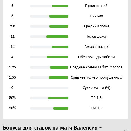
6
Проигрышей
6
Ничьих
2.8
Средний тотал
11
Голов дома
14
Голов в гостях
4
Обе команды забили
1.25
Среднее кол-во забитых голов
1.55
Среднее кол-во пропущенных
0
Сухие матчи (%)
80%
ТБ 1.5
20%
ТМ 1.5
Бонусы для ставок на матч Валенсия –