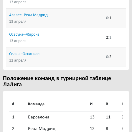
13 апреля
–
Алавес
Реал Мадрид
:
0
1
13 апреля
–
Осасуна
Жирона
:
2
1
13 апреля
–
Сельта
Эспаньол
:
0
2
12 апреля
Положение команд в турнирной таблице
ЛаЛига
#
Команда
И
В
Н
1
Барселона
13
11
0
2
Реал Мадрид
12
8
3