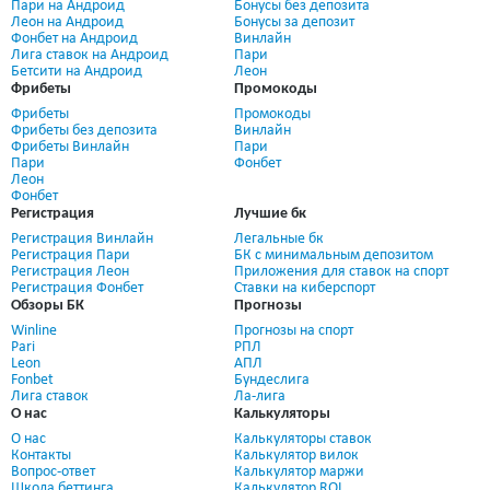
Пари на Андроид
Бонусы без депозита
Леон на Андроид
Бонусы за депозит
Фонбет на Андроид
Винлайн
Лига ставок на Андроид
Пари
Бетсити на Андроид
Леон
Фрибеты
Промокоды
Фрибеты
Промокоды
Фрибеты без депозита
Винлайн
Фрибеты Винлайн
Пари
Пари
Фонбет
Леон
Фонбет
Регистрация
Лучшие бк
Регистрация Винлайн
Легальные бк
Регистрация Пари
БК с минимальным депозитом
Регистрация Леон
Приложения для ставок на спорт
Регистрация Фонбет
Ставки на киберспорт
Обзоры БК
Прогнозы
Winline
Прогнозы на спорт
Pari
РПЛ
Leon
АПЛ
Fonbet
Бундеслига
Лига ставок
Ла-лига
О нас
Калькуляторы
О нас
Калькуляторы ставок
Контакты
Калькулятор вилок
Вопрос-ответ
Калькулятор маржи
Школа беттинга
Калькулятор ROI