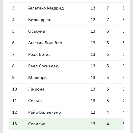
3
Атлетико Мадрид
13
7
5
4
Вильярреал
12
7
3
5
Осасуна
13
6
3
6
Атлетик Бильбао
13
5
5
7
Реал Бетис
13
5
5
8
Реал Сосьедад
13
5
3
9
Мальорка
13
5
3
10
Жирона
13
5
3
11
Сельта
13
5
2
12
Райо Вальекано
12
4
4
13
Cевилья
13
4
3