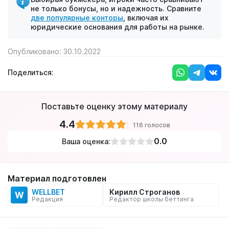
не только бонусы, но и надежность. Сравните
две популярные конторы
, включая их
юридические основания для работы на рынке.
Опубликовано: 30.10.2022
Поделиться:
Поставьте оценку этому материалу
4.4
116 голосов
0.0
Ваша оценка:
Материал подготовлен
WELLBET
Кирилл Строганов
W
Редакция
Редактор школы беттинга