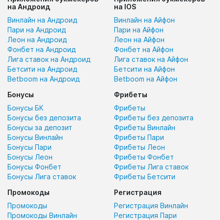
на Андроид
на IOS
Винлайн на Андроид
Винлайн на Айфон
Пари на Андроид
Пари на Айфон
Леон на Андроид
Леон на Айфон
Фонбет на Андроид
Фонбет на Айфон
Лига ставок на Андроид
Лига ставок на Айфон
Бетсити на Андроид
Бетсити на Айфон
Betboom на Андроид
Betboom на Айфон
Бонусы
Фрибеты
Бонусы БК
Фрибеты
Бонусы без депозита
Фрибеты без депозита
Бонусы за депозит
Фрибеты Винлайн
Бонусы Винлайн
Фрибеты Пари
Бонусы Пари
Фрибеты Леон
Бонусы Леон
Фрибеты Фонбет
Бонусы Фонбет
Фрибеты Лига ставок
Бонусы Лига ставок
Фрибеты Бетсити
Промокоды
Регистрация
Промокоды
Регистрация Винлайн
Промокоды Винлайн
Регистрация Пари