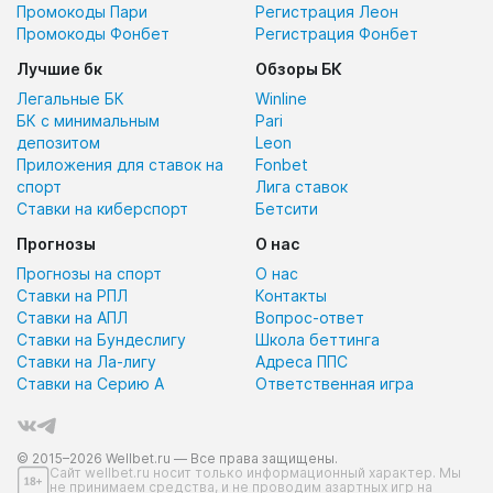
Промокоды Пари
Регистрация Леон
Промокоды Фонбет
Регистрация Фонбет
Лучшие бк
Обзоры БК
Легальные БК
Winline
БК с минимальным
Pari
депозитом
Leon
Приложения для ставок на
Fonbet
спорт
Лига ставок
Ставки на киберспорт
Бетсити
Прогнозы
О нас
Прогнозы на спорт
О нас
Ставки на РПЛ
Контакты
Ставки на АПЛ
Вопрос-ответ
Ставки на Бундеслигу
Школа беттинга
Ставки на Ла-лигу
Адреса ППС
Ставки на Серию А
Ответственная игра
© 2015–2026 Wellbet.ru — Все права защищены.
Сайт wellbet.ru носит только информационный характер. Мы
не принимаем средства, и не проводим азартных игр на