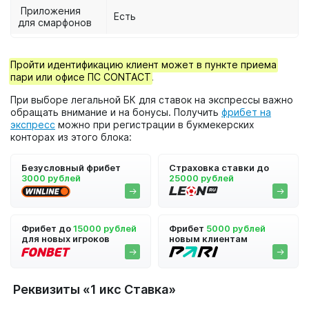
Приложения
Есть
для смарфонов
Пройти идентификацию клиент может в пункте приема
пари или офисе ПС CONTACT
.
При выборе легальной БК для ставок на экспрессы важно
обращать внимание и на бонусы. Получить
фрибет на
экспресс
можно при регистрации в букмекерских
конторах из этого блока:
Безусловный фрибет
Страховка ставки до
3000 рублей
25000 рублей
Фрибет до
15000 рублей
Фрибет
5000 рублей
для новых игроков
новым клиентам
Реквизиты «1 икс Ставка»