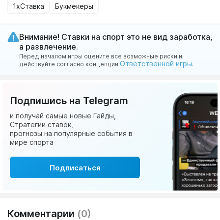
1хСтавка
Букмекеры
Внимание! Ставки на спорт это не вид заработка,
а развлечение.
Перед началом игры оцените все возможные риски и
Ответственной игры
действуйте согласно концепции
.
Подпишись на Telegram
и получай самые новые Гайды,
Стратегии ставок,
прогнозы на популярные события в
мире спорта
Подписаться
Комментарии
(0)