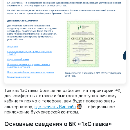
Так как 1хСтавка больше не работает на территории РФ,
для комфортных ставок и быстрого доступа к личному
кабинету прямо с телефона, вам будет полезно знать
альтернативу,
где скачать Винлайн
— официальное
приложение букмекерской конторы.
Основные сведения о БК «1хСтавка»