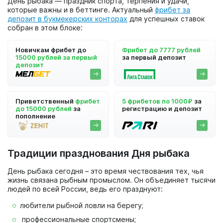
День рыбака — праздник спорта, терпения и удачи,
которые важны и в беттинге. Актуальный
фрибет за
депозит в букмекерских конторах
для успешных ставок
собран в этом блоке:
Новичкам фрибет до
Фрибет до 7777 рублей
15000 рублей за первый
за первый депозит
депозит
Приветственный
фрибет
5 фрибетов по 1000₽
за
до 15000 рублей
за
регистрацию и депозит
пополнение
Традиции празднования Дня рыбака
День рыбака сегодня – это время чествования тех, чья
жизнь связана рыбным промыслом. Он объединяет тысячи
людей по всей России, ведь его празднуют:
любители рыбной ловли на берегу;
профессиональные спортсмены;