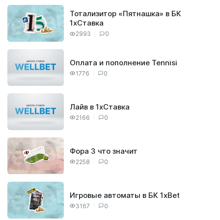
Тотализитор «Пятнашка» в БК
1хСтавка
2993
0
Оплата и пополнение Tennisi
1776
0
Лайв в 1хСтавка
2166
0
Фора 3 что значит
2258
0
Игровые автоматы в БК 1xBet
3167
0