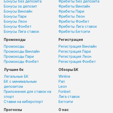
Бонусы без депозита
Фрибеты без депозита
Бонусы за депозит
Фрибеты Винлайн
Бонусы Винлайн
Фрибеты Пари
Бонусы Пари
Фрибеты Леон
Бонусы Леон
Фрибеты Фонбет
Бонусы Фонбет
Фрибеты Лига ставок
Бонусы Лига ставок
Фрибеты Бетсити
Промокоды
Регистрация
Промокоды
Регистрация Винлайн
Промокоды Винлайн
Регистрация Пари
Промокоды Пари
Регистрация Леон
Промокоды Фонбет
Регистрация Фонбет
Лучшие бк
Обзоры БК
Легальные БК
Winline
БК с минимальным
Pari
депозитом
Leon
Приложения для ставок на
Fonbet
спорт
Лига ставок
Ставки на киберспорт
Бетсити
Прогнозы
О нас