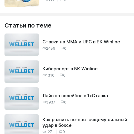
Статьи по теме
Ставки на ММА и UFC в БК Winline
2439
0
Киберспорт в БК Winline
1310
0
Лайв на волейбол в 1хСтавка
3937
0
Как развить по-настоящему сильный
удар в боксе
1271
0