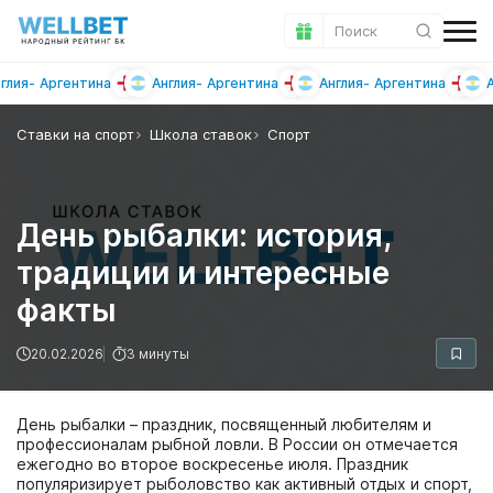
Поиск
я
Аргентина
Англия
Аргентина
Англия
Аргентина
Англ
Ставки на спорт
Школа ставок
Спорт
День рыбалки: история,
традиции и интересные
факты
20.02.2026
3 минуты
День рыбалки – праздник, посвященный любителям и
профессионалам рыбной ловли. В России он отмечается
ежегодно во второе воскресенье июля. Праздник
популяризирует рыболовство как активный отдых и спорт,