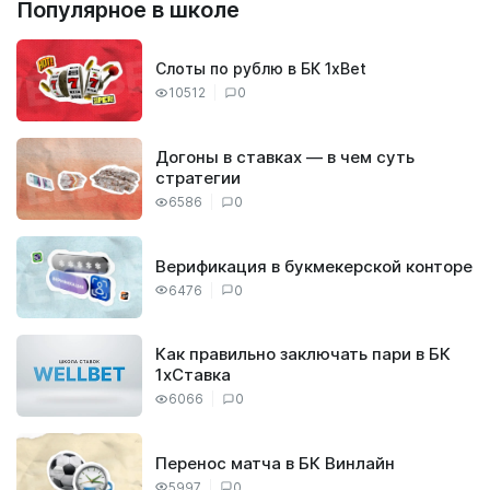
Популярное в школе
Слоты по рублю в БК 1xBet
10512
0
Догоны в ставках — в чем суть
стратегии
6586
0
Верификация в букмекерской конторе
6476
0
Как правильно заключать пари в БК
1хСтавка
6066
0
Перенос матча в БК Винлайн
5997
0