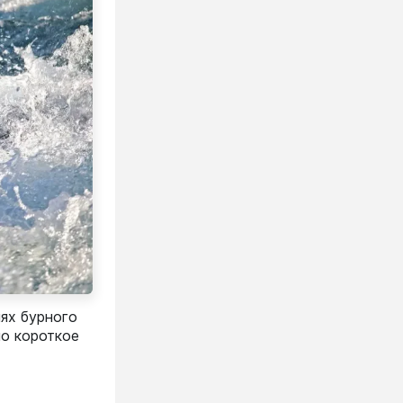
ях бурного
но короткое