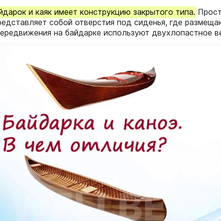
йдарок и каяк имеет конструкцию закрытого типа.
Прост
едставляет собой отверстия под сиденья, где размеща
передвижения на байдарке используют двухлопастное в