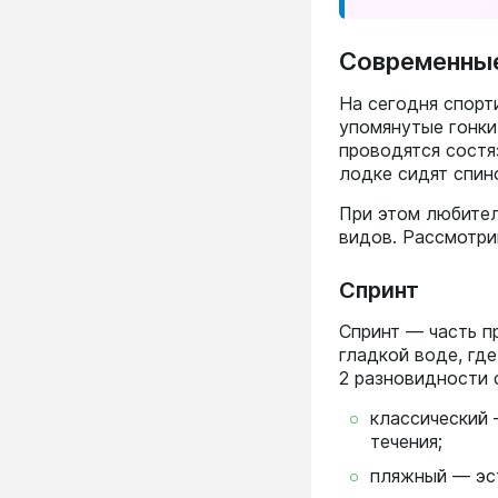
Современные
На сегодня спорт
упомянутые гонки
проводятся состя
лодке сидят спин
При этом любител
видов. Рассмотри
Спринт
Спринт — часть п
гладкой воде, гд
2 разновидности 
классический 
течения;
пляжный — эст