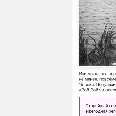
Известно, что пе
не менее, повсем
19 века. Популяр
«Роб Рой» и осно
Старейшей гон
ежегодная рег