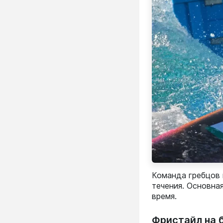
Команда гребцов 
течения. Основна
время.
Фристайл на 