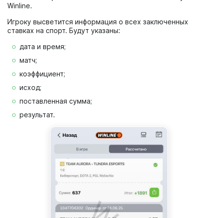
Winline.
Игроку высветится информация о всех заключенных
ставках на спорт. Будут указаны:
дата и время;
матч;
коэффициент;
исход;
поставленная сумма;
результат.