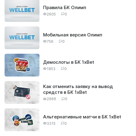
Правила БК Олимп
2605
0
Мобильная версия Олимп
756
0
Демослоты в БК 1xBet
1853
0
Как отменить заявку на вывод
средств в БК 1xBet
2966
0
Альтернативные матчи в БК 1xBet
3315
0