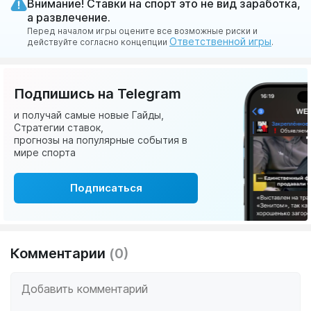
Внимание! Ставки на спорт это не вид заработка,
а развлечение.
Перед началом игры оцените все возможные риски и
Ответственной игры
действуйте согласно концепции
.
Подпишись на Telegram
и получай самые новые Гайды,
Стратегии ставок,
прогнозы на популярные события в
мире спорта
Подписаться
Комментарии
(0)