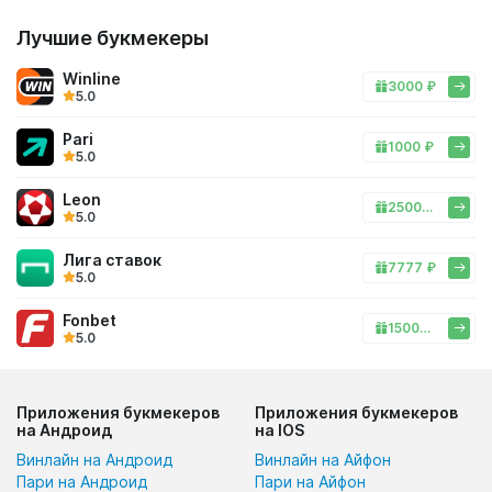
Лучшие букмекеры
Winline
3000 ₽
5.0
Pari
1000 ₽
5.0
Leon
25000 ₽
5.0
Лига ставок
7777 ₽
5.0
Fonbet
15000 ₽
5.0
Приложения букмекеров
Приложения букмекеров
на Андроид
на IOS
Винлайн на Андроид
Винлайн на Айфон
Пари на Андроид
Пари на Айфон