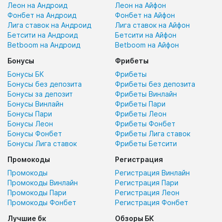
Леон на Андроид
Леон на Айфон
Фонбет на Андроид
Фонбет на Айфон
Лига ставок на Андроид
Лига ставок на Айфон
Бетсити на Андроид
Бетсити на Айфон
Betboom на Андроид
Betboom на Айфон
Бонусы
Фрибеты
Бонусы БК
Фрибеты
Бонусы без депозита
Фрибеты без депозита
Бонусы за депозит
Фрибеты Винлайн
Бонусы Винлайн
Фрибеты Пари
Бонусы Пари
Фрибеты Леон
Бонусы Леон
Фрибеты Фонбет
Бонусы Фонбет
Фрибеты Лига ставок
Бонусы Лига ставок
Фрибеты Бетсити
Промокоды
Регистрация
Промокоды
Регистрация Винлайн
Промокоды Винлайн
Регистрация Пари
Промокоды Пари
Регистрация Леон
Промокоды Фонбет
Регистрация Фонбет
Лучшие бк
Обзоры БК