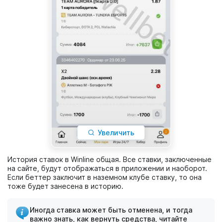
История ставок в Winline общая. Все ставки, заключенные
на сайте, будут отображаться в приложении и наоборот.
Если беттер заключит в наземном клубе ставку, то она
тоже будет занесена в историю.
Иногда ставка может быть отменена, и тогда
важно знать, как вернуть средства, читайте