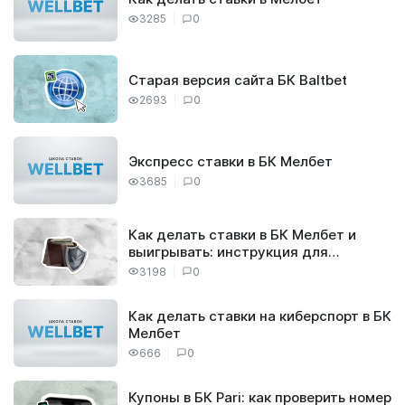
3285
0
Старая версия сайта БК Baltbet
2693
0
Экспресс ставки в БК Мелбет
3685
0
Как делать ставки в БК Мелбет и
выигрывать: инструкция для
новичков
3198
0
Как делать ставки на киберспорт в БК
Мелбет
666
0
Купоны в БК Pari: как проверить номер