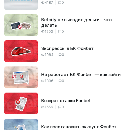
4187
0
Betcity не выводит деньги – что
делать
1200
0
Экспрессы в БК Фонбет
1084
0
Не работает БК Фонбет — как зайти
1896
0
Возврат ставки Fonbet
1656
0
Как восстановить аккаунт Фонбет