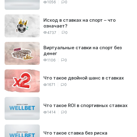
1056
0
Исход в ставках на спорт – что
означает?
4737
0
Виртуальные ставки на спорт без
денег
1106
0
Что такое двойной шанс в ставках
1671
0
Что такое ROI в спортивных ставках
1414
0
Что такое ставка без риска