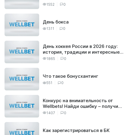
1552
0
День бокса
1311
0
День хоккея России в 2026 году:
история, традиции и интересные
факты
1865
0
Что такое бонусхантинг
551
0
Конкурс на внимательность от
Wellbets! Найди ошибку – получи
награду
1407
0
Как зарегистрироваться в БК