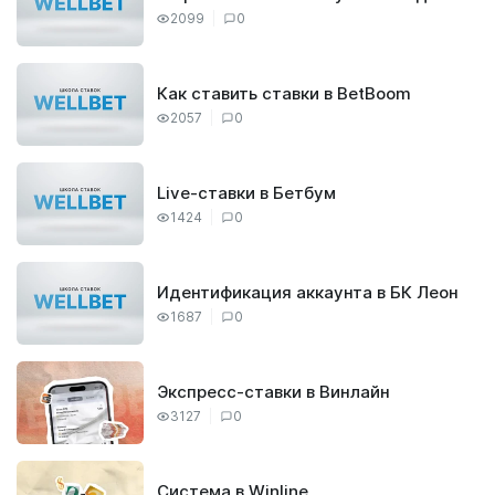
2099
0
Как ставить ставки в BetBoom
2057
0
Live-ставки в Бетбум
1424
0
Идентификация аккаунта в БК Леон
1687
0
Экспресс-ставки в Винлайн
3127
0
Система в Winline