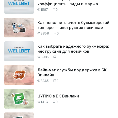
коэффициенты: виды и маржа
1587
0
Как пополнить счёт в букмекерской
конторе — инструкция новичкам
3838
0
Как выбрать надежного букмекера:
инструкция для новичков
3905
0
Лайв-чат службы поддержки в БК
Винлайн
3365
0
ЦУПИС в БК Винлайн
1413
0