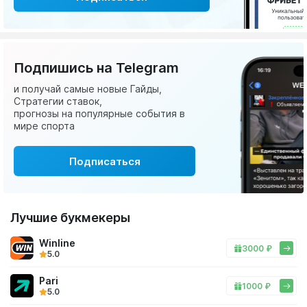
Подпишись на Telegram
и получай самые новые Гайды,
Стратегии ставок,
прогнозы на популярные события в
мире спорта
Подписаться
Лучшие букмекеры
Winline
3000 ₽
5.0
Pari
1000 ₽
5.0