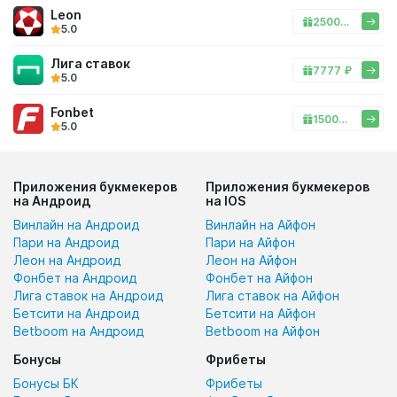
Leon
25000 ₽
5.0
Лига ставок
7777 ₽
5.0
Fonbet
15000 ₽
5.0
Приложения букмекеров
Приложения букмекеров
на Андроид
на IOS
Винлайн на Андроид
Винлайн на Айфон
Пари на Андроид
Пари на Айфон
Леон на Андроид
Леон на Айфон
Фонбет на Андроид
Фонбет на Айфон
Лига ставок на Андроид
Лига ставок на Айфон
Бетсити на Андроид
Бетсити на Айфон
Betboom на Андроид
Betboom на Айфон
Бонусы
Фрибеты
Бонусы БК
Фрибеты